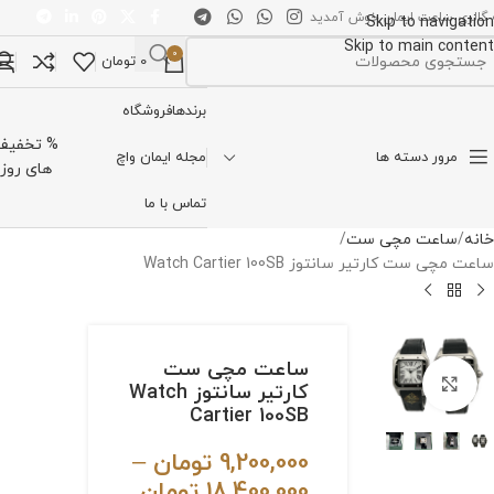
 گالری ساعت ایمان خوش آمدید
Skip to navigation
Skip to main content
0
0
تومان
تخاب دسته بندی
برندها
فروشگاه
% تخفیف
مرور دسته ها
مجله ایمان واچ
های روز
تماس با ما
خانه
ساعت مچی ست
ساعت مچی ست کارتیر سانتوز Watch Cartier 100SB
ساعت مچی ست
برای بزرگنمایی کلیک کنید
کارتیر سانتوز Watch
Cartier 100SB
9,200,000
تومان
–
18,400,000
تومان