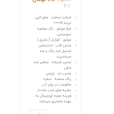
2
اصالت ساخت : های کپی
درجه A+++
نوع موتور : تک موتوره
سوییسی
موتور : کوارتز ( باتری )
جنس قاب : استینلس
استیل ضد زنگ و ضد
حساسیت
جنس شیشه : صافیر ضد
خش
جنس بند : چرمی
رنگ صفحه : سفید
مقاومت در برابر آب
عقربه های شب نما دار
هزینه جعبه اورجینال به
عهده مشتری میباشد