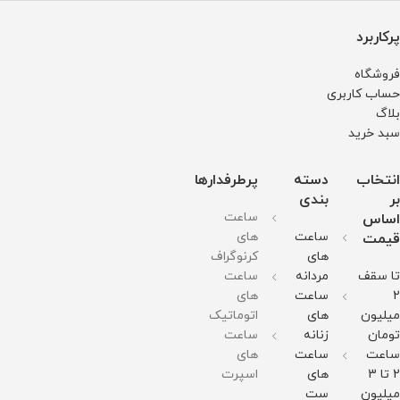
پرکاربرد
فروشگاه
حساب کاربری
بلاگ
سبد خرید
انتخاب
دسته
پرطرفدارها
بر
بندی
ساعت
اساس
ساعت
های
قیمت
های
کرنوگراف
تا سقف
مردانه
ساعت
2
ساعت
های
میلیون
های
اتوماتیک
تومان
زنانه
ساعت
ساعت
ساعت
های
2 تا 3
های
اسپرت
میلیون
ست