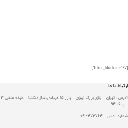
[html_block id="67"]
ارتباط با ما
آدرس : تهران – بازار بزرگ تهران – بازار 15 خرداد-پاساژ دلگشا – طبقه منفی 3
– پلاک 94
شماره تماس : 09124727641