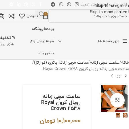
 گالری ساعت ایمان خوش آمدید
Skip to navigation
Skip to main content
0
0
تومان
تخاب دسته بندی
برندها
فروشگاه
% تخفیف
مرور دسته ها
مجله ایمان واچ
های روز
تماس با ما
خانه
ساعت مچی زنانه
ساعت مچی زنانه باتری (کوارتز)
ساعت مچی زنانه رویال کرون Royal Crown 2538
ساعت مچی زنانه
برای بزرگنمایی کلیک کنید
رویال کرون Royal
Crown 2538
10,100,000
تومان