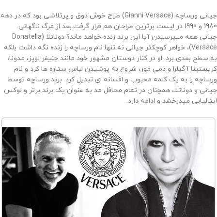
جیانی ورساچه (
Gianni Versace
) طراح خوش ذوق و پرتلاشی بود که در دهه
1980 و 1990 در لیست برترین طراحان هم قرار گرفت.بعد از مرگ ناگهانی
جیانی همه میپرسیدن آیا این برند زنده خواهد ماند؟ دوناتلا (
Donatella
Versace
)، خواهر کوچکتر جیانی نه تنها نام ورساچه را زنده نگه داشت بلکه
به سطح بعدی برد. او در کنار دوستان مشهور خود مانند جنیفر لوپز، مدونا،
کریستینا آگیلرا و دمی مور، شروع به پوشیدن لباس ستاره ها کرد و نام
ورساچه را به یک کلمه محبوب و افسانه ای تبدیل کرد. برند ورساچه توسط
جیانی و دوناتلا، همچنان در تمام محافل مد به عنوان یک برند برتر و لوکس
ایتالیایی میدرخشد و ادامه دارد.