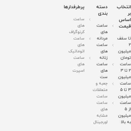
:
قطر
قطر
قطر
بند :
30*30
صفحه
صفحه
صفحه
انتخاب
دسته
پرطرفدارها
استینلس
میلیمتر
: 27
: 27
: 27
استیل
وزن :
میلیمتر
میلیمتر
میلیمتر
بر
بندی
ضد
128
وزن :
وزن :
وزن :
ساعت
اساس
زنگ و
گرم
125
125
125
ضد
مقاومت
گرم
گرم
گرم
ساعت
های
قیمت
حساسیت
در
مقاومت
مقاومت
مقاومت
های
کرنوگراف
قطر
برابر
در
در
در
صفحه
آب
برابر
برابر
برابر
تا سقف
مردانه
ساعت
: 43-
آب
آب
آب
34میلی
2
ساعت
های
متر
میلیون
های
اتوماتیک
مقاومت
در
تومان
زنانه
ساعت
برابر
ساعت
ساعت
های
آب
2 تا 3
های
اسپرت
میلیون
ست
ساعت
جعبه و
3 تا 5
متعلقات
میلیون
ساعت
ساعت
ساعت
از 5
های
میلیون
مشابه
به بالا
اورجینال