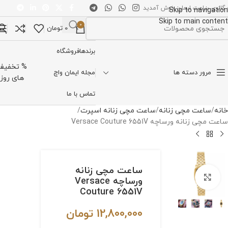
 گالری ساعت ایمان خوش آمدید
Skip to navigation
Skip to main content
0
0
تومان
تخاب دسته بندی
برندها
فروشگاه
% تخفیف
مرور دسته ها
مجله ایمان واچ
های روز
تماس با ما
خانه
ساعت مچی زنانه
ساعت مچی زنانه اسپرت
ساعت مچی زنانه ورساچه Versace Couture 6551V
ساعت مچی زنانه
برای بزرگنمایی کلیک کنید
ورساچه Versace
Couture 6551V
12,800,000
تومان