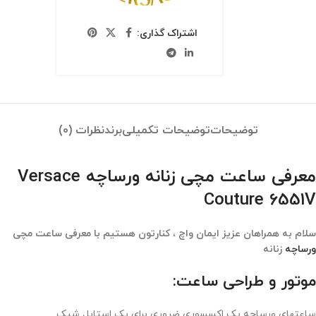
اشتراک گذاری:
توضیحات
توضیحات تکمیلی
برند
نظرات (0)
معرفی ساعت مچی زنانه ورساچه Versace
Couture 6551V
سلام به همراهان عزیز ایمان واچ ، کنارتون هستیم با معرفی ساعت مچی
ورساچه
زنانه
موتور و طراحی ساعت:
ساعتهای ورساچه یک اکسسوری ضروری برای یک استایل شیک