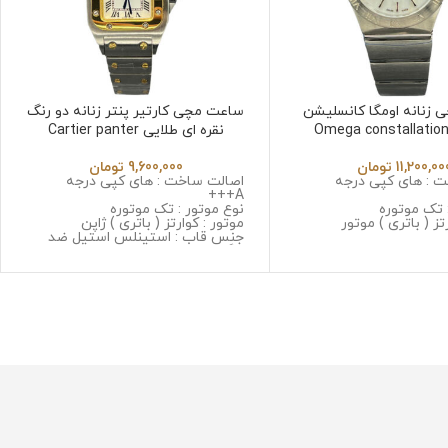
زنانه اومگا کانسلیشن
ساعت مچی کارتیر پنتر زنانه دو رنگ
قره ای Omega constallation
نقره ای طلایی Cartier panter
7894
11,200,00
تومان
9,600,000
تومان
 : های کپی درجه
اصالت ساخت : های کپی درجه
A+++
 تک موتوره
نوع موتور : تک موتوره
تز ( باتری ) موتور
موتور : کوارتز ( باتری ) ژاپن
جنس قاب : استینلس استیل ضد
 استینلس استیل ضد
زنگ و ضد حساسیت
حساسیت
جنس شیشه : سافایر ضد خش
: سافایر ضد خش
جنس بند : استینلس استیل ضد زنگ
 استینلس استیل ضد زنگ
و ضد حساسیت
سیت
قطر صفحه : 30*30 میلیمتر
متر
وزن : 128 گرم
مقاومت در برابر آب
رابر آب