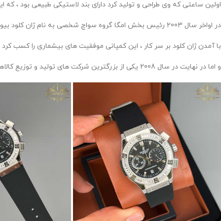
اولین ساعتی که وی طراحی و تولید کرد دارای بند لاستیکی طبیعی بود ، که این ساعت در اوایل عرضه 
در اواخر سال 2003 رئیس بخش امگا گروه سواچ شخصی به نام ژان کلود بیور با کروکو ملاقات کرده و عنوان مدیرعامل را در سال 2004 از آن خود کرده و جزو هیئت مدیره و سهامدار ساعت های هابلوت نیز بوده است .
با آمدن ژان کلود بر سر کار ، این کمپانی موفقیت های بیشماری را کسب کرد .
و اما در نهایت در سال 2008 یکی از بزرگترین شرکت های تولید و توزیع کالاهای لوکس به نام ال و ام هاش ، کمپانی هابلوت را از کروکو خریداری کردند .