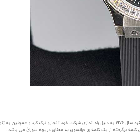
شخصی به نام کارلو کروکو که ساعت ساز سوئیسی بود در شرکتی که کار میکرد سال 1976 به دلیل راه اندا
 کلمه برگرفته از یک کلمه ی فرانسوی به معنای دریچه سوراخ می باشد .