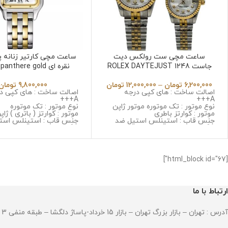
ساعت مچی ست رولکس دیت
ساعت مچی کارتیر زنانه پ
جاست ROLEX DAYTEJUST 1248
نقره ای anthere gold
silver 4571
6,200,000
تومان
–
12,000,000
تومان
9,800,000
تومان
اصالت ساخت : های کپی درجه
اصالت ساخت : های کپی د
A+++
A+++
نوع موتور : تک موتوره موتور ژاپن
نوع موتور : تک موتوره
موتور : کوارتز باطری
موتور : کوارتز ( باتری ) ژاپ
جنس قاب : استینلس استیل ضد
جنس قاب : استینلس است
زنگ و ضد حساسیت
زنگ و ضد حساسیت
جنس شیشه : مینرال گلس با
جنس شیشه : سافایر ضد
کیفیت
جنس بند : استینلس استی
جنس بند : استینلس استیل ضد زنگ
و ضد حساسیت
و ضد حساسیت
قطر صفحه : 30*30 میلیمتر
[html_block id="67"]
قطر صفحه مردانه : 36 میلیمتر
وزن : 128 گرم
قطر صفحه زنانه : دو سایز 28و 32
مقاومت در برابر آب
میلیمتر
نمایشگر تقویم : دارد
ارتباط با ما
مقاومت در برابر آب
ساعت به صورت تک هم فروخته
میشود 1,100,000 تومان
آدرس : تهران – بازار بزرگ تهران – بازار 15 خرداد-پاساژ دلگشا – طبقه منفی 3 – پلاک 94