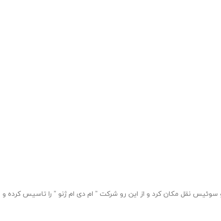
زی شرکت خود آنجارو ترک کرد و همچنین به ژنو سوئیس نقل مکان کرد و از این رو شرکت ” ام دی ام ژنو ” را تاسیس کرده و