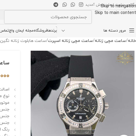
 گالری ساعت ایمان خوش آمدید
Skip to navigation
Skip to main content
انتخاب دسته بندی
مرور دسته ها
برندها
فروشگاه
مجله ایمان واچ
تماس ب
خانه
ساعت مچی زنانه
ساعت مچی زنانه اسپرت
ساعت هابلوت زنانه نگین دار  BIG BANG 5279
ساعت ها
,000
اصالت 
نوع م
موتور 
جنس ق
جنس 
جنس بن
رنگ اص