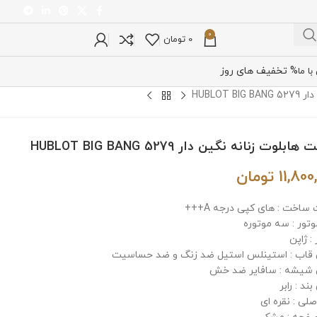
0
0
تومان
% تخفیف های روز
ا ما
HUBLOT
بلوت زنانه نگین دار HUBLOT BIG BANG 5279
11,800
تومان
ساخت : های کپی درجه A+++
وتور : سه موتوره
: ژاپن
اب : استینلس استیل ضد زنگ و ضد حساسیت
شیشه : سافایر ضد خش
د : رابر
لی : نقره ای