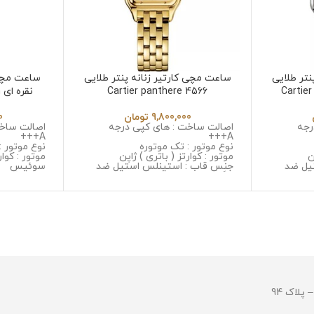
نتر طلایی
ساعت مچی کارتیر زنانه پنتر طلایی
ساعت مچی 
Cartier p
Cartier panthere 4566
ن
9,800,000
تومان
0
رجه
اصالت ساخت : های کپی درجه
اصالت ساخت
A+++
A+++
نوع موتور : تک موتوره
نوع موتور :
ن
موتور : کوارتز ( باتری ) ژاپن
موتور : کوار
یل ضد
جنس قاب : استینلس استیل ضد
سوئیس
زنگ و ضد حساسیت
جنس قاب :
 خش
جنس شیشه : سافایر ضد خش
زنگ و ضد 
ل ضد زنگ
جنس بند : استینلس استیل ضد زنگ
جنس شیشه 
و ضد حساسیت
جنس بند :
قطر صفحه : 30*30 میلیمتر
و ضد حسا
وزن : 128 گرم
قطر صفحه : 27 میلی
مقاومت در برابر آب
وزن : 125 گرم
مقاومت در ب