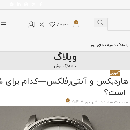
0
0
تومان
% تخفیف های روز
ا ما
وبلاگ
خانه
آموزش
آموزش
 هاردلِکس و آنتی‌رفلکس—کدام برای ش
است؟
0
مدیریت سایت
در شهریور 7, 1404