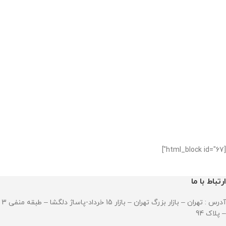
[html_block id="67"]
ارتباط با ما
آدرس : تهران – بازار بزرگ تهران – بازار 15 خرداد-پاساژ دلگشا – طبقه منفی 3
– پلاک 94