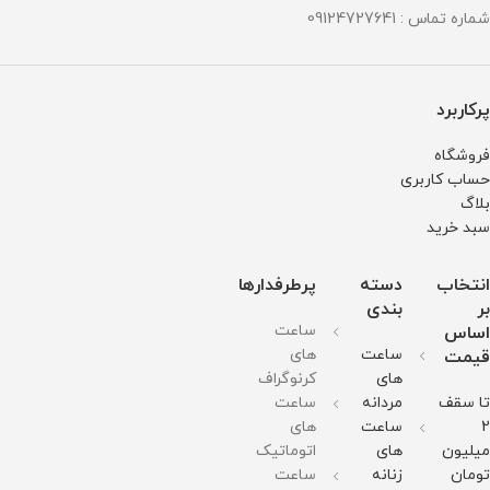
شماره تماس : 09124727641
پرکاربرد
فروشگاه
حساب کاربری
بلاگ
سبد خرید
انتخاب
دسته
پرطرفدارها
بر
بندی
ساعت
اساس
ساعت
های
قیمت
های
کرنوگراف
تا سقف
مردانه
ساعت
2
ساعت
های
میلیون
های
اتوماتیک
تومان
زنانه
ساعت