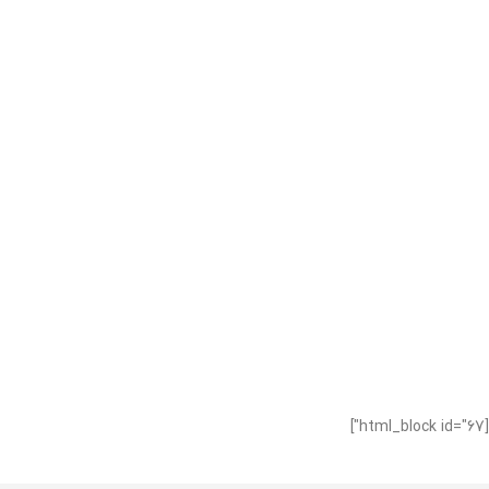
[html_block id="67"]