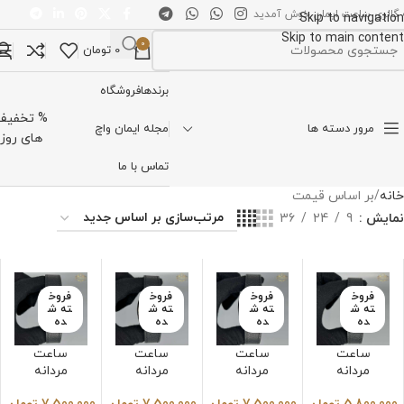
 گالری ساعت ایمان خوش آمدید
Skip to navigation
Skip to main content
0
0
تومان
تخاب دسته بندی
برندها
فروشگاه
% تخفیف
مرور دسته ها
مجله ایمان واچ
های روز
تماس با ما
خانه
بر اساس قیمت
نمایش
9
24
36
فروخ
فروخ
فروخ
فروخ
ته ش
ته ش
ته ش
ته ش
ده
ده
ده
ده
ساعت
ساعت
ساعت
ساعت
مردانه
مردانه
مردانه
مردانه
سیکو
سیکو
سیکو
سیکو