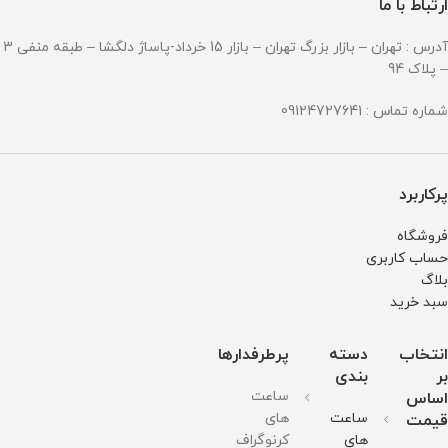
ارتباط با ما
آدرس : تهران – بازار بزرگ تهران – بازار 15 خرداد-پاساژ دلگشا – طبقه منفی 3
– پلاک 94
شماره تماس : 09124727641
پرکاربرد
فروشگاه
حساب کاربری
بلاگ
سبد خرید
انتخاب
دسته
پرطرفدارها
بر
بندی
ساعت
اساس
ساعت
های
قیمت
های
کرنوگراف