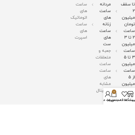
تا سقف
مردانه
ساعت
2
ساعت
های
میلیون
های
اتوماتیک
تومان
زنانه
ساعت
ساعت
ساعت
های
2 تا 3
های
اسپرت
میلیون
ست
ساعت
جعبه و
3 تا 5
متعلقات
میلیون
ساعت
ساعت
ساعت
از 5
های
میلیون
مشابه
به بالا
اورجینال
0
روشگاه
سبد خرید
ست علاقه مندی ها
حساب من
اعتماد
شما
افتخار