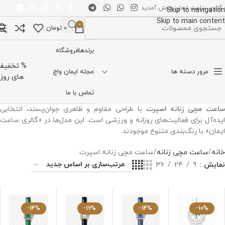
 گالری ساعت ایمان خوش آمدید
Skip to navigation
Skip to main content
0
0
تومان
تخاب دسته بندی
برندها
فروشگاه
% تخفیف
مرور دسته ها
مجله ایمان واچ
های روز
تماس با ما
اعت مچی زنانه اسپرت
با طراحی مقاوم و ظاهری جوان‌پسند، انتخابی
ایده‌آل برای فعالیت‌های روزانه و ورزشی است. این مدل‌ها در «گالری ساعت
ایمان» با رنگ‌بندی متنوع موجودند.
خانه
ساعت مچی زنانه
ساعت مچی زنانه اسپرت
نمایش
9
24
36
-14%
-16%
-14%
-10%