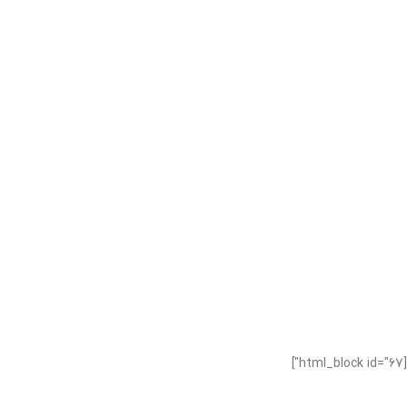
[html_block id="67"]