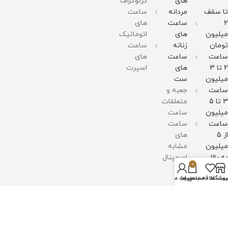
های
کرنوگراف
تا سقف
مردانه
ساعت
2
ساعت
های
میلیون
های
اتوماتیک
تومان
زنانه
ساعت
ساعت
ساعت
های
2 تا 3
های
اسپرت
میلیون
ست
ساعت
جعبه و
3 تا 5
متعلقات
میلیون
ساعت
ساعت
ساعت
از 5
های
میلیون
مشابه
به بالا
اورجینال
0
روشگاه
سبد خرید
ست علاقه مندی ها
حساب من
اعتماد
شما
افتخار