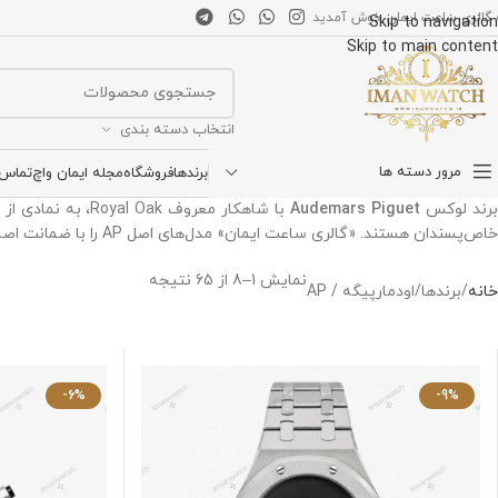
 گالری ساعت ایمان خوش آمدید
Skip to navigation
Skip to main content
انتخاب دسته بندی
مرور دسته ها
برندها
فروشگاه
مجله ایمان واچ
تماس ب
رند لوکس
Audemars Piguet
با شاهکار معروف
خاص‌پسندان هستند. «گالری ساعت ایمان» مدل‌های اصل AP را با ضمانت اصالت عرضه می‌کند.
نمایش 1–8 از 65 نتیجه
خانه
برندها
اودمارپیگه / AP
-6%
-9%