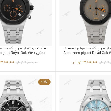
 اودمار پیگه سه موتوره صفحه
ساعت مردانه اودمار پیگه سه م
مشکی Audemars piguet Royal Oak 4130
13,900,000
تومان
13,900,000
14
تومان
14,800,000
تومان
-10%