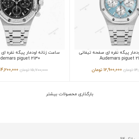
دمار پیگه نقره ای صفحه تیفانی
ساعت زنانه اودمار پیگه نقره ا
demars piguet 2130
Audemars piguet 2
12,900,000
تومان
14,200,000
14
تومان
15,700,000
تومان
بارگذاری محصولات بیشتر