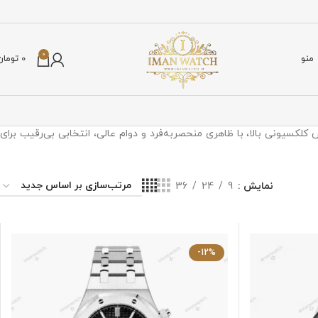
0
منو
0
تومان
 بر ارزش کلکسیونی بالا، با ظاهری منحصر‌به‌فرد و دوام عالی، انتخابی بی‌رقیب برای
نمایش
9
24
36
-12%