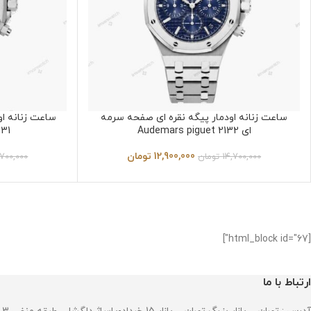
ساعت زنانه اودمار پیگه نقره ای صفحه سرمه
ساعت زنانه او
ای Audemars piguet 2132
131
12,900,000
تومان
14,700,000
تومان
,700,000
[html_block id="67"]
ارتباط با ما