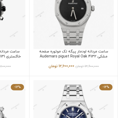
ساعت مردانه اودمار پیگه تک موتوره صفحه
ساعت مردانه
مشکی Audemars piguet Royal Oak 4132
خاکستری Audemars piguet Royal Oak 4131
12,600,000
تومان
13,900,000
تومان
,800,000
-12%
-12%