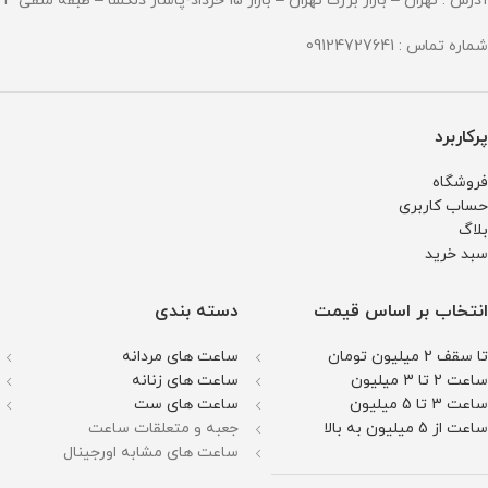
آدرس : تهران – بازار بزرگ تهران – بازار 15 خرداد-پاساژ دلگشا – طبقه منفی 3 – پلاک 94
شماره تماس : 09124727641
پرکاربرد
فروشگاه
حساب کاربری
بلاگ
سبد خرید
انتخاب بر اساس قیمت
دسته بندی
تا سقف 2 میلیون تومان
ساعت های مردانه
ساعت 2 تا 3 میلیون
ساعت های زنانه
ساعت 3 تا 5 میلیون
ساعت های ست
ساعت از 5 میلیون به بالا
جعبه و متعلقات ساعت
ساعت های مشابه اورجینال