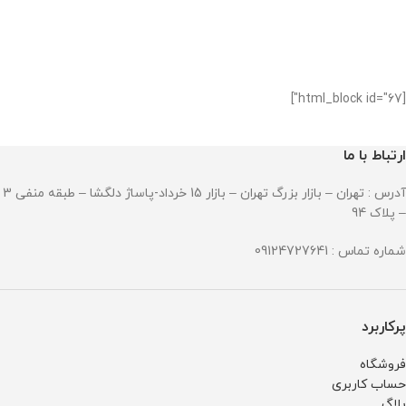
[html_block id="67"]
ارتباط با ما
آدرس : تهران – بازار بزرگ تهران – بازار 15 خرداد-پاساژ دلگشا – طبقه منفی 3
– پلاک 94
شماره تماس : 09124727641
پرکاربرد
فروشگاه
حساب کاربری
بلاگ