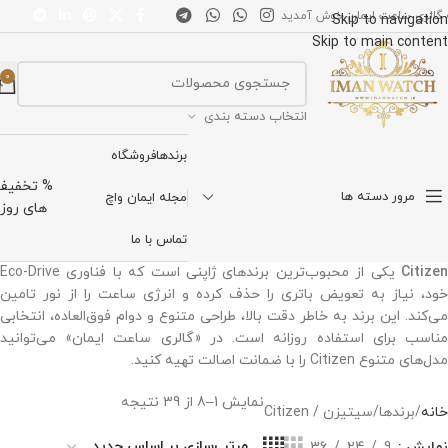
 گالری ساعت ایمان خوش آمدید
Skip to navigation
Skip to main content
0
انتخاب دسته بندی
برندها
فروشگاه
% تخفیف
مرور دسته ها
مجله ایمان واچ
های روز
تماس با ما
Citizen
یکی از محبوب‌ترین برندهای ژاپنی است که با فناوری Eco-Drive
خود، نیاز به تعویض باتری را حذف کرده و انرژی ساعت را از نور تامین
می‌کند. این برند به خاطر دقت بالا، طراحی متنوع و دوام فوق‌العاده، انتخابی
مناسب برای استفاده روزانه است. در «گالری ساعت ایمان» می‌توانید
مدل‌های متنوع Citizen را با ضمانت اصالت تهیه کنید.
نمایش 1–8 از 39 نتیجه
خانه
برندها
سیتیزن / Citizen
نمایش
9
24
36