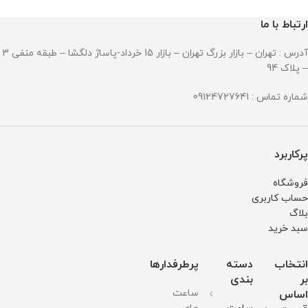
ارتباط با ما
آدرس : تهران – بازار بزرگ تهران – بازار 15 خرداد-پاساژ دلگشا – طبقه منفی 3
– پلاک 94
شماره تماس : 09124727641
پرکاربرد
فروشگاه
حساب کاربری
بلاگ
سبد خرید
انتخاب
دسته
پرطرفدارها
بر
بندی
ساعت
اساس