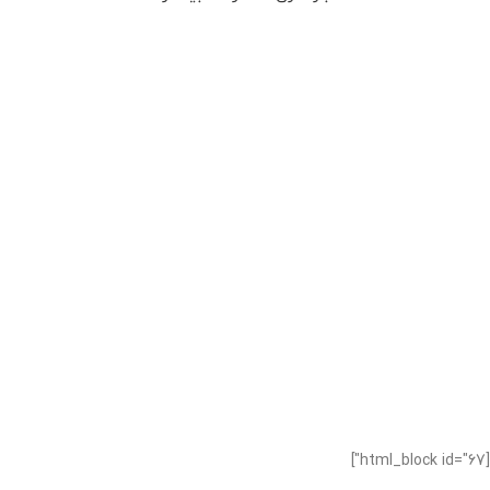
[html_block id="67"]