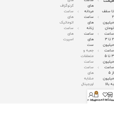
ساعت
های
قیمت
های
کرنوگراف
تا سقف
مردانه
ساعت
2
ساعت
های
میلیون
های
اتوماتیک
تومان
زنانه
ساعت
ساعت
ساعت
های
2 تا 3
های
اسپرت
میلیون
ست
ساعت
جعبه و
3 تا 5
متعلقات
میلیون
ساعت
ساعت
ساعت
از 5
های
میلیون
مشابه
به بالا
اورجینال
0
روشگاه
سبد خرید
ست علاقه مندی ها
حساب من
اعتماد
شما