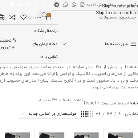
 گالری ساعت ایمان خوش آمدید
Skip to navigation
Skip to main content
0
0
تومان
تخاب دسته بندی
برندها
فروشگاه
% تخفیف
مرور دسته ها
مجله ایمان واچ
های روز
تماس با ما
Tisso
با بیش از ۱۶۰ سال سابقه در صنعت ساعت‌سازی سوئیس، تنوع
بالایی از مدل‌های اسپرت، کلاسیک و لوکس را ارائه می‌دهد. این برند به خاطر
دقت و دوام بالا مشهور است و در «گالری ساعت ایمان» مدل‌های محبوب آن
با ضمانت عرضه می‌شوند.
نمایش 1–8 از 36 نتیجه
خانه
برندها
تیسوت / Tissot
نمایش
9
24
36