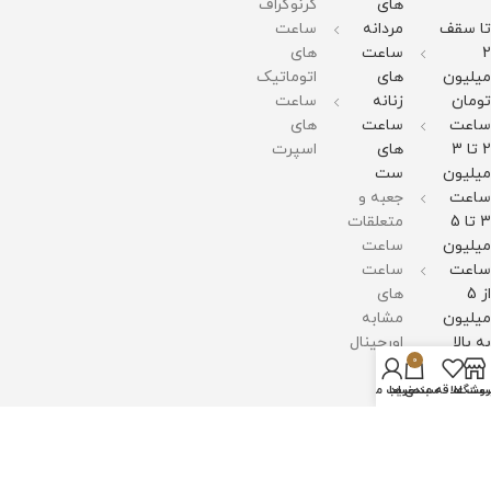
های
کرنوگراف
تا سقف
مردانه
ساعت
2
ساعت
های
میلیون
های
اتوماتیک
تومان
زنانه
ساعت
ساعت
ساعت
های
2 تا 3
های
اسپرت
میلیون
ست
ساعت
جعبه و
3 تا 5
متعلقات
میلیون
ساعت
ساعت
ساعت
از 5
های
میلیون
مشابه
به بالا
اورجینال
0
روشگاه
سبد خرید
ست علاقه مندی ها
حساب من
اعتماد
شما
افتخار