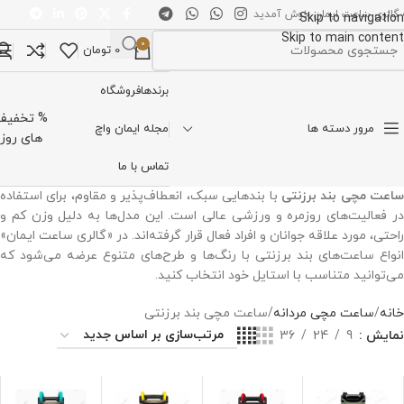
 گالری ساعت ایمان خوش آمدید
Skip to navigation
Skip to main content
0
0
تومان
تخاب دسته بندی
برندها
فروشگاه
% تخفیف
مرور دسته ها
مجله ایمان واچ
های روز
تماس با ما
اعت مچی بند برزنتی
با بندهایی سبک، انعطاف‌پذیر و مقاوم، برای استفاده
در فعالیت‌های روزمره و ورزشی عالی است. این مدل‌ها به دلیل وزن کم و
راحتی، مورد علاقه جوانان و افراد فعال قرار گرفته‌اند. در «گالری ساعت ایمان»
انواع ساعت‌های بند برزنتی با رنگ‌ها و طرح‌های متنوع عرضه می‌شود که
می‌توانید متناسب با استایل خود انتخاب کنید.
خانه
ساعت مچی مردانه
ساعت مچی بند برزنتی
نمایش
9
24
36