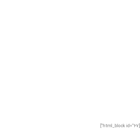
[html_block id="67"]