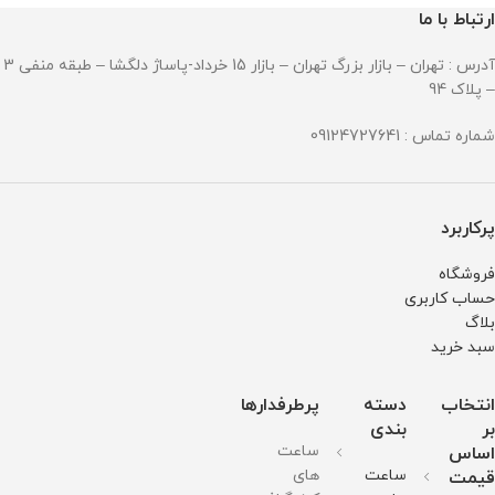
ارتباط با ما
آدرس : تهران – بازار بزرگ تهران – بازار 15 خرداد-پاساژ دلگشا – طبقه منفی 3
– پلاک 94
شماره تماس : 09124727641
پرکاربرد
فروشگاه
حساب کاربری
بلاگ
سبد خرید
انتخاب
دسته
پرطرفدارها
بر
بندی
ساعت
اساس
ساعت
های
قیمت