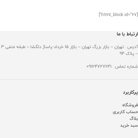
[html_block id="67"]
ارتباط با ما
آدرس : تهران – بازار بزرگ تهران – بازار 15 خرداد-پاساژ دلگشا – طبقه منفی 3
– پلاک 94
شماره تماس : 09124727641
پرکاربرد
فروشگاه
حساب کاربری
بلاگ
سبد خرید