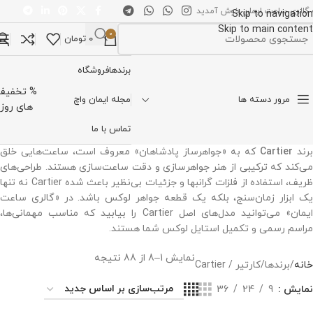
 گالری ساعت ایمان خوش آمدید
Skip to navigation
Skip to main content
0
0
تومان
تخاب دسته بندی
برندها
فروشگاه
% تخفیف
مرور دسته ها
مجله ایمان واچ
های روز
تماس با ما
برند
Cartier
که به «جواهرساز پادشاهان» معروف است، ساعت‌هایی خلق
می‌کند که ترکیبی از هنر جواهرسازی و دقت ساعت‌سازی هستند. طراحی‌های
ظریف، استفاده از فلزات گرانبها و جزئیات بی‌نظیر باعث شده Cartier نه تنها
یک ابزار زمان‌سنج، بلکه یک قطعه جواهر لوکس باشد. در «گالری ساعت
ایمان» می‌توانید مدل‌های اصل Cartier را بیابید که مناسب مهمانی‌ها،
مراسم رسمی و تکمیل استایل لوکس شما هستند.
نمایش 1–8 از 88 نتیجه
خانه
برندها
کارتیر / Cartier
نمایش
9
24
36