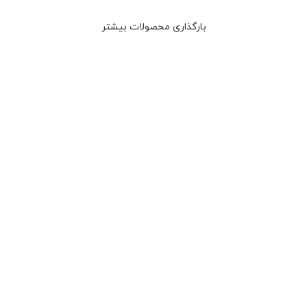
سفید
صفجه
Cartier
Cartier
Cartier
سفید
2561
2560
Cartier
2563
بارگذاری محصولات بیشتر
2562