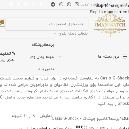
 گالری ساعت ایمان خوش آمدید
Skip to navigation
Skip to main content
0
انتخاب دسته بندی
برندها
فروشگاه
% تخفیف
مرور دسته ها
مجله ایمان واچ
های روز
تماس با ما
Casio G-Shoc
به مقاومت افسانه‌ای در برابر ضربه و شرایط سخت شهرت
دارد. این ساعت‌ها برای ورزشکاران، نظامیان و ماجراجویان طراحی شده‌اند و
علاوه بر دوام بالا، دارای امکانات متعددی مانند تایمر، کرنومتر و مقاومت در
برابر آب هستند. در «گالری ساعت ایمان» می‌توانید مدل‌های جدید و اصل G-
Shock را پیدا کنید.
نمایش 1–8 از 60 نتیجه
خانه
برندها
کاسیو جیشاک / Casio G-Shock
نمایش
9
24
36