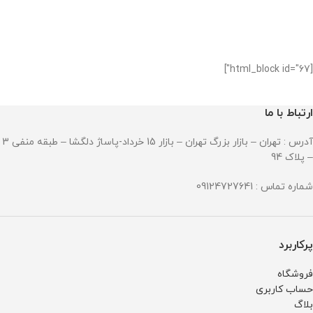
[html_block id="67"]
ارتباط با ما
آدرس : تهران – بازار بزرگ تهران – بازار 15 خرداد-پاساژ دلگشا – طبقه منفی 3
– پلاک 94
شماره تماس : 09124727641
پرکاربرد
فروشگاه
حساب کاربری
بلاگ