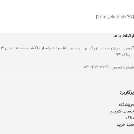
[html_block id="67"]
ارتباط با ما
آدرس : تهران – بازار بزرگ تهران – بازار 15 خرداد-پاساژ دلگشا – طبقه منفی 3
– پلاک 94
شماره تماس : 09124727641
پرکاربرد
فروشگاه
حساب کاربری
بلاگ
سبد خرید