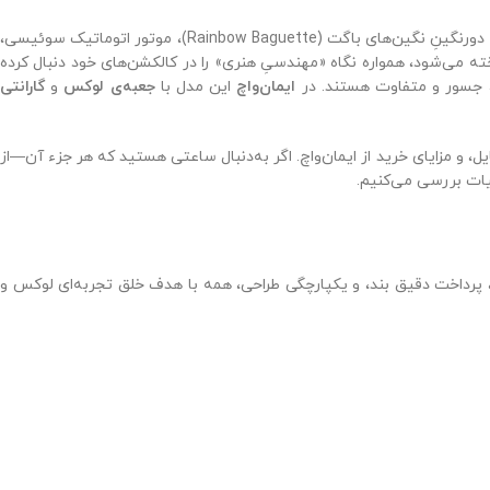
یکی از ترکیب‌های چشمگیرِ دنیای ساعت‌های لوکس است که با بازلِ دورنگینِ نگین‌های باگت (Rainbow Baguette)، موتور اتوماتیک سوئیسی،
ه می‌شود، همواره نگاه «مهندسیِ هنری» را در کالکشن‌های خود دنبال کرده
، جسور و متفاوت هستند. در
ایمان‌واچ
این مدل با
جعبه‌ی لوکس
و
گارانتی
 فنی، جزئیات استایل، و مزایای خرید از ایمان‌واچ. اگر به‌دنبال ساعتی هستید که هر جزء آن—از
ات بررسی می‌کنیم.
، پرداخت دقیق بند، و یکپارچگی طراحی، همه با هدف خلق تجربه‌ای لوکس و