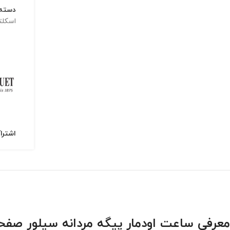
دسته:
اسکلت
اشترا
معرفی ساعت اودمار پیگه مردانه سیلور صفحه مشکی uet 4858