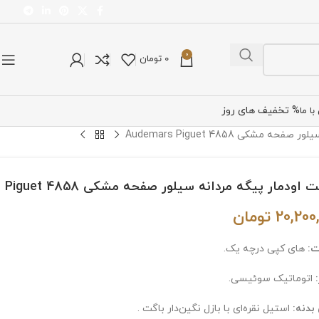
0
0
تومان
% تخفیف های روز
ا ما
مشکی Audemars Piguet 4858
ودمار پیگه مردانه سیلور صفحه مشکی Audemars Piguet 4858
20,200
تومان
:
های کپی درچه یک.
اتوماتیک سوئیسی.
دنه:
استیل نقره‌ای با بازل نگین‌دار باگت .