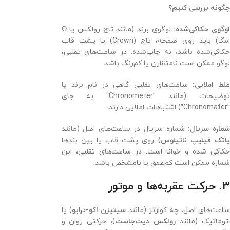
چگونه بررسی کنیم؟
وگوی حکاکی‌شده:
لوگوی برند (مانند تاج رولکس یا Ω
امگا) باید روی صفحه، تاج (Crown) یا پشت قاب
حکاکی‌شده باشد، نه چاپ‌شده. در ساعت‌های تقلبی،
لوگو ممکن است نامتقارن یا کم‌رنگ باشد.
لط املایی:
ساعت‌های تقلبی گاهی در نام برند یا
توضیحات (مانند “Chronometer” به جای
“Chronomater”) اشتباهات املایی دارند.
ماره سریال:
شماره سریال در ساعت‌های اصل (مانند
اتک فیلیپ ناتیلوس
) روی پشت قاب یا بین بندها
حکاکی شده و خوانا است. در ساعت‌های تقلبی، این
شماره ممکن است کم‌عمق یا نامشخص باشد.
۳. حرکت عقربه‌ها و موتور
اعت‌های اصل، چه کوارتز (مانند
سیتیزن اکو-درایو
) یا
توماتیک (مانند
رولکس دیت‌جاست
)، حرکتی روان و