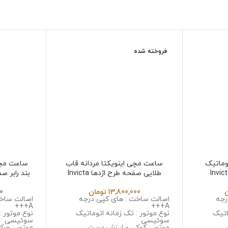
فروخته شده
وماتیک
ساعت مچی اینویکتا مردانه قاب
ساعت مچی 
طلایی صفحه طرح اژدها Invicta
بند رابر 
32 in
Jk6532
13,800,000
تومان
00
رجه
اصالت ساخت : های کپی درجه
اصالت ساخت
A+++
A+++
اتیک
نوع موتور : تک زمانه اتوماتیک
نوع موتور :
سوئیسی
سوئیسی
موتور : کوکی و لرزش دست
موتور : حرک