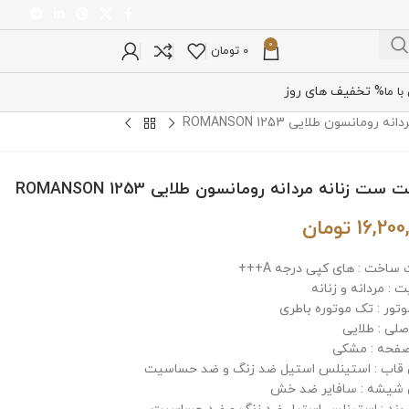
0
0
تومان
% تخفیف های روز
ا ما
مانسون طلایی ROMANSON 1253
ست زنانه مردانه رومانسون طلایی ROMANSON 1253
16,200
تومان
ساخت : های کپی درجه A+++
: مردانه و زنانه
وتور : تک موتوره باطری
صلی : طلایی
فحه : مشکی
اب : استینلس استیل ضد زنگ و ضد حساسیت
شیشه : سافایر ضد خش