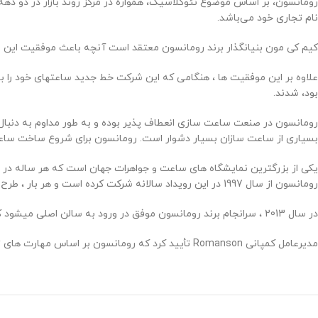
رومانسون، بر اساس موضوع نئوکلاسیک، همواره در مرکز روند بازار در دو ده
نام تجاری خود می‌باشد.
کیم کی مون بنیانگذار برند رومانسون معتقد است آنچه باعث موفقیت این
علاوه بر این موفقیت ها ، هنگامی که این شرکت خط جدید ساعتهای خود را ب
بود، شدند.
رومانسون در صنعت ساعت سازی انعطاف پذیر بوده و به طور مداوم به دنبال 
بسیاری از ساعت سازان بسیار دشوار است. رومانسون برای شروع ساخت ساعت ‌ها
یکی از بزرگترین نمایشگاه های ساعت و جواهرات جهان است که هر ساله در ما
رومانسون از سال 1997 در این رویداد سالانه شرکت کرده است و هر بار ، طرح های جدید این شرکت توجه افراد را به خود جلب کرده است.
در سال 2013 ، سرانجام برند رومانسون موفق در ورود به سالن اصلی میشود که معمولاً فقط توسط مارک ها یا برندهای ساعت لوکس سوئیسی اشغال می شد.
مدیرعامل کمپانی Romanson تأیید کرد که رومانسون بر اساس مهارت های تولید و اعتمادسازی مشتری که در این سالها بدست آورده است ، تلاش خود را برای تبدیل شدن به بهترین برند ساعت در جهان ادامه خواهد داد.