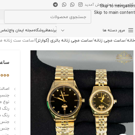
 گالری ساعت ایمان خوش آمدید
Skip to navigation
Skip to main content
انتخاب دسته بندی
مرور دسته ها
برندها
فروشگاه
مجله ایمان واچ
تماس ب
خانه
ساعت مچی زنانه
ساعت مچی زنانه باتری (کوارتز)
ساعت ست زنانه مردانه رو
ساعت 
,000
اصالت 
جنسیت 
نوع م
رنگ ا
رنگ ص
جنس ق
جنس 