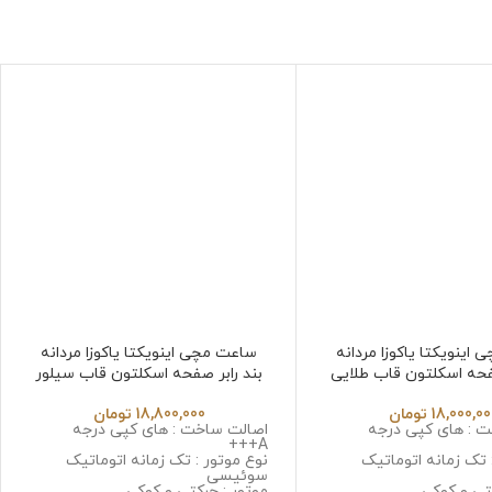
اینویکتا یاکوزا مردانه
ساعت مچی اینویکتا یاکوزا مردانه
صفحه اسکلتون قاب طلایی
بند رابر صفحه اسکلتون قاب سیلور
Invicta Yakuza 6532
Invicta Yakuza 65
18,000,0
تومان
18,800,000
تومان
 : های کپی درجه
اصالت ساخت : های کپی درجه
A+++
 تک زمانه اتوماتیک
نوع موتور : تک زمانه اتوماتیک
سوئیسی
تی و کوکی
موتور : حرکتی و کوکی