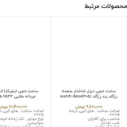
محصولات مرتبط
ساعت مچی دیزل شاخدار صفحه
ساعت مچی اینویکتا ات
رزگلد بند رزگلد watch diesel2051
مردانه طلایی Invicta 6532
9,700,000
تومان
20,400,000
تومان
اصالت ساخت : های کپی درجه
اصالت ساخت : های کپی د
A+++
A+++
مناسب برای آقایان
نوع موتور : تک زمانه اتوم
شب نما دار
سوئیسی
نمایشگر تقویم
موتور : حرکت دست و کوک