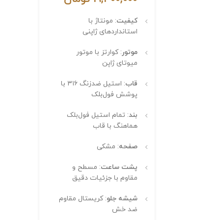
کیفیت
: مونتاژ با
استانداردهای ژاپنی
موتور
: کوارتز با موتور
میوتای ژاپن
قاب
: استیل ضدزنگ ۳۱۶ با
پوشش فول‌بلک
بند
: تمام استیل فول‌بلک
هماهنگ با قاب
صفحه
: مشکی
پشت ساعت
: مسطح و
مقاوم با جزئیات دقیق
شیشه جلو
: کریستال مقاوم
ضد خش