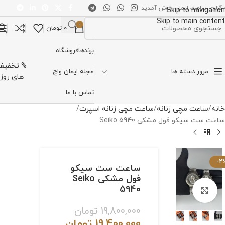
 گالری ساعت ایمان خوش آمدید
Skip to navigation
Skip to main content
0
0
تومان
تخاب دسته بندی
برندها
فروشگاه
% تخفیف
مرور دسته ها
مجله ایمان واچ
های روز
تماس با ما
خانه
ساعت مچی زنانه
ساعت مچی زنانه اسپرت
ساعت ست سیکو فول مشکی Seiko 5940
-2
ساعت ست سیکو
فول مشکی Seiko
5940
برای بزرگنمایی کلیک کنید
19,800,000
تومان
19,400,000
تومان