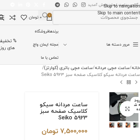
 گالری ساعت ایمان خوش آمدید
Skip to navigation
Skip to main content
0
0
تومان
تخاب دسته بندی
برندها
فروشگاه
% تخفیف
مرور دسته ها
مجله ایمان واچ
های روز
تماس با ما
خانه
ساعت مچی مردانه
ساعت مچی باتری (کوارتز)
ساعت مردانه سیکو کلاسیک صفحه سبز Seiko 5923
وخ
ساعت مردانه سیکو
 ش
برای بزرگنمایی کلیک کنید
ه
کلاسیک صفحه سبز
Seiko 5923
7,500,000
تومان