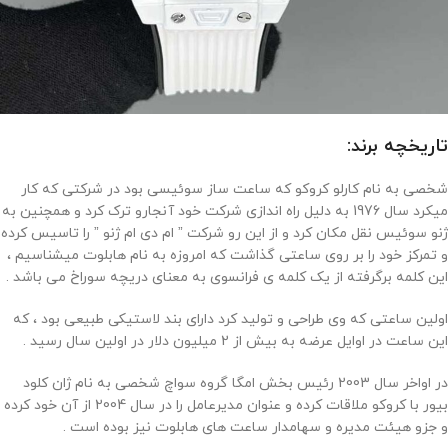
تاریخچه برند:
شخصی به نام کارلو کروکو که ساعت ساز سوئیسی بود در شرکتی که کار
میکرد سال 1976 به دلیل راه اندازی شرکت خود آنجارو ترک کرد و همچنین به
ژنو سوئیس نقل مکان کرد و از این رو شرکت ” ام دی ام ژنو ” را تاسیس کرده
و تمرکز خود را بر روی ساعتی گذاشت که امروزه به نام هابلوت میشناسیم ،
این کلمه برگرفته از یک کلمه ی فرانسوی به معنای دریچه سوراخ می باشد .
اولین ساعتی که وی طراحی و تولید کرد دارای بند لاستیکی طبیعی بود ، که
این ساعت در اوایل عرضه به بیش از 2 میلیون دلار در اولین سال رسید .
در اواخر سال 2003 رئیس بخش امگا گروه سواچ شخصی به نام ژان کلود
بیور با کروکو ملاقات کرده و عنوان مدیرعامل را در سال 2004 از آن خود کرده
و جزو هیئت مدیره و سهامدار ساعت های هابلوت نیز بوده است .