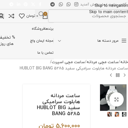
 گالری ساعت ایمان خوش آمدید
Skip to navigation
Skip to main content
0
0
تومان
تخاب دسته بندی
برندها
فروشگاه
% تخفیف
مرور دسته ها
مجله ایمان واچ
های روز
تماس با ما
خانه
ساعت مچی مردانه
ساعت مچی اسپرت
ساعت مردانه هابلوت سرامیکی سفید HUBLOT BIG BANG 5285
ساعت مردانه
برای بزرگنمایی کلیک کنید
هابلوت سرامیکی
سفید HUBLOT BIG
BANG 5285
5,600,000
تومان