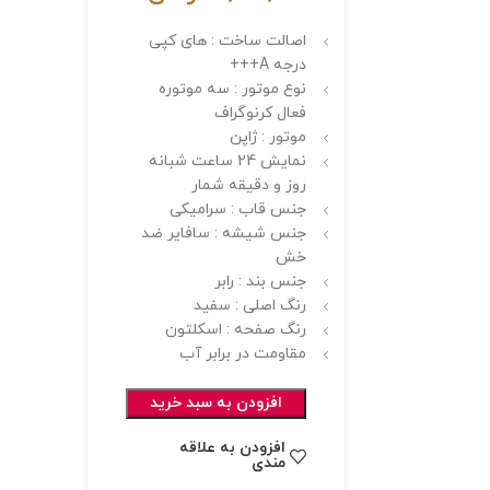
اصالت ساخت : های کپی
درجه A+++
نوع موتور : سه موتوره
فعال کرنوگراف
موتور : ژاپن
نمایش 24 ساعت شبانه
روز و دقیقه شمار
جنس قاب : سرامیکی
جنس شیشه : سافایر ضد
خش
جنس بند : رابر
رنگ اصلی : سفید
رنگ صفحه : اسکلتون
مقاومت در برابر آب
افزودن به سبد خرید
افزودن به علاقه
مندی