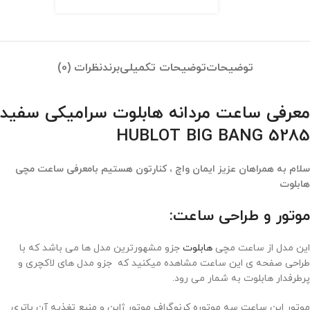
توضیحات
توضیحات تکمیلی
برند
نظرات (0)
معرفی ساعت مردانه هابلوت سرامیکی سفید
HUBLOT BIG BANG 5285
سلام به همراهان عزیز ایمان واچ ، کنارتون هستیم بامعرفی ساعت مچی
هابلوت
موتور و طراحی ساعت:
این مدل از ساعت مچی
هابلوت
جزو مشهورترین مدل ها می باشد که با
طراحی صفحه ی این ساعت مشاهده میکنید که جزو مدل های لاکچری و
پرطرفدار هابلوت به شمار می رود.
موتور این ساعت سه موتوره کرنوگراف موتور ژاپن و منبع تغذیه آن باتری