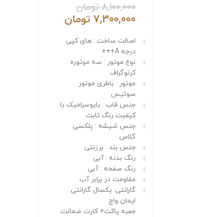
8,100,000
تومان
7,300,000
تومان
اصالت ساخت : های کپی
درجه A+++
نوع موتور : سه موتوره
کرنوگراف
موتور : باطری موتور
سوئیس
جنس قاب : بایوسرامیک با
کیفیت رنگ ثابت
جنس شیشه : پلکسی
گلاس
جنس بند : برزنتی
رنگ بدنه : آبی
رنگ صفحه : آبی
مقاومت در برابر آب
گارانتی: یکسال گارانتی
ایمان واچ
جعبه پاکت+ کارت ضمانت