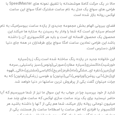
حالا در یک حرکت کاملا هوشمندانه با تلفیق نمونه های SpeedMaster با
طراحی های سواچ یک مدل به نام ساعت مشترک امگا سواچ این ساعت
لوکس روانه بازار شده است.
فضای بیرونی الهام بخش مجموعه جدیدی از یازده ساعت بیوسرامیک به نام
اجسام سیاره ای است که شما را وادار به رسیدن به ستاره ها میکند.این
محصول یک محصول افسانه ای است و باید هر کلکسیونری آن را داشته
باشد.این طراحی نمادین ساعت امگا سواچ برای طرفداران در همه جای دنیا
قابل دسترس است.
این خانواده جدید در یازده رنگ ساخته شده است.رنگ زرد(سیاره
خورشید)،خاکستری(سیاره عطارد)،صورتی(ونوس)،سبز پاستیلی_سرمه
ای(زمین)،نقره ای_مشگی(ماه)،قرمز(مریخ)،کالباسی(مشتری)،خاکی_قهوه
ای(زحل)،آبی روشن(اورانوس)،آبی(نپتون) و طوسی زرشکی(پلوتون) که به
جرات میتوان گفت یکی از پرفروش ترین ساعتها در دنیا خواهد شد.
شاید از خود بپرسید چرا در جواب به این سوال ما نیز از شما میپرسیم که آیا
حاضر نیستید برای یک برند ساعت سازی لوکس که ساعت های چند صد
میلیون تومانی روانه بازار میکند، شما هم یکی از آنها را داشته باشید هر
کلکسیونر یا افرادی که اهل ساعت یا اصطلاحا ساعت باز هستند، یکی از