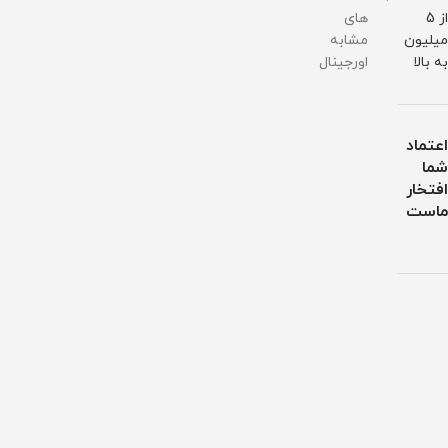
از 5
های
میلیون
مشابه
به بالا
اورجینال
اعتماد
شما
افتخار
ماست