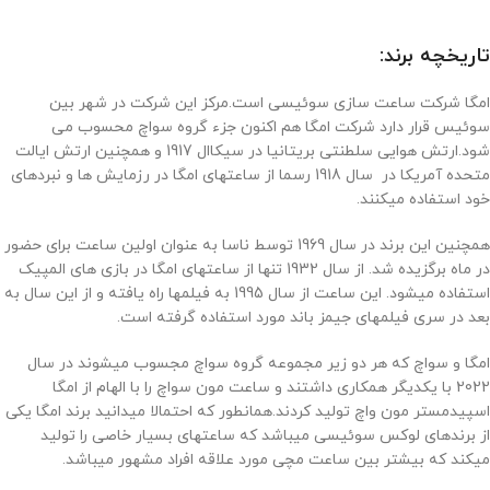
تاریخچه برند:
امگا شرکت ساعت سازی سوئیسی است.مرکز این شرکت در شهر بین
سوئیس قرار دارد شرکت امگا هم اکنون جزء گروه سواچ محسوب می
شود.ارتش هوایی سلطنتی بریتانیا در سیکاال 1917 و همچنین ارتش ایالت
متحده آمریکا در سال 1918 رسما از ساعتهای امگا در رزمایش ها و نبردهای
خود استفاده میکنند.
همچنین این برند در سال 1969 توسط ناسا به عنوان اولین ساعت برای حضور
در ماه برگزیده شد. از سال 1932 تنها از ساعتهای امگا در بازی های المپیک
استفاده میشود. این ساعت از سال 1995 به فیلمها راه یافته و از این سال به
بعد در سری فیلمهای جیمز باند مورد استفاده گرفته است.
امگا و سواچ که هر دو زیر مجموعه گروه سواچ مجسوب میشوند در سال
2022 با یکدیگر همکاری داشتند و ساعت مون سواچ را با الهام از امگا
اسپیدمستر مون واچ تولید کردند.همانطور که احتمالا میدانید برند امگا یکی
از برندهای لوکس سوئیسی میباشد که ساعتهای بسیار خاصی را تولید
میکند که بیشتر بین ساعت مچی مورد علاقه افراد مشهور میباشد.