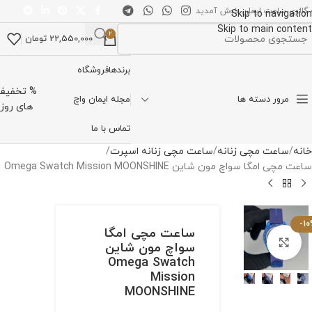
 گالری ساعت ایمان خوش آمدید
Skip to navigation
Skip to main content
2
22,550,000
تومان
تخاب دسته بندی
برندها
فروشگاه
% تخفیف
مرور دسته ها
مجله ایمان واچ
های روز
تماس با ما
خانه
ساعت مچی زنانه
ساعت مچی زنانه اسپرت
ساعت مچی امگا سواچ مون شاین Omega Swatch Mission MOONSHINE
-1
ساعت مچی امگا
برای بزرگنمایی کلیک کنید
سواچ مون شاین
Omega Swatch
Mission
MOONSHINE