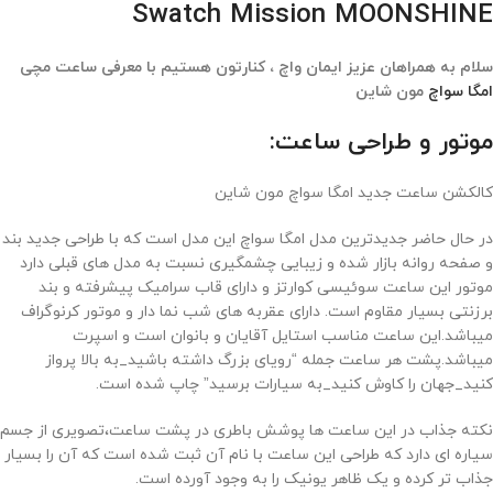
Swatch Mission MOONSHINE
سلام به همراهان عزیز ایمان واچ ، کنارتون هستیم با معرفی ساعت مچی
امگا سواچ
مون شاین
موتور و طراحی ساعت:
کالکشن ساعت جدید امگا سواچ مون شاین
در حال حاضر جدیدترین مدل امگا سواچ این مدل است که با طراحی جدید بند
و صفحه روانه بازار شده و زیبایی چشمگیری نسبت به مدل های قبلی دارد
موتور این ساعت سوئیسی کوارتز و دارای قاب سرامیک پیشرفته و بند
برزنتی بسیار مقاوم است. دارای عقربه های شب نما دار و موتور کرنوگراف
میباشد.این ساعت مناسب استایل آقایان و بانوان است و اسپرت
میباشد.پشت هر ساعت جمله “رویای بزرگ داشته باشید_به بالا پرواز
کنید_جهان را کاوش کنید_به سیارات برسید” چاپ شده است.
نکته جذاب در این ساعت ها پوشش باطری در پشت ساعت،تصویری از جسم
سیاره ای دارد که طراحی این ساعت با نام آن ثبت شده است که آن را بسیار
جذاب تر کرده و یک ظاهر یونیک را به وجود آورده است.