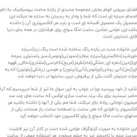
فضای بیرونی الهام بخش مجموعه جدیدی از یازده ساعت بیوسرامیک به نام
اجسام سیاره ای است که شما را وادار به رسیدن به ستاره ها میکند.این
محصول یک محصول افسانه ای است و باید هر کلکسیونری آن را داشته
باشد.این طراحی نمادین ساعت امگا سواچ برای طرفداران در همه جای دنیا
قابل دسترس است.
این خانواده جدید در یازده رنگ ساخته شده است.رنگ زرد(سیاره
خورشید)،خاکستری(سیاره عطارد)،صورتی(ونوس)،سبز پاستیلی_سرمه
ای(زمین)،نقره ای_مشگی(ماه)،قرمز(مریخ)،کالباسی(مشتری)،خاکی_قهوه
ای(زحل)،آبی روشن(اورانوس)،آبی(نپتون) و طوسی زرشکی(پلوتون) که به
جرات میتوان گفت یکی از پرفروش ترین ساعتها در دنیا خواهد شد.
شاید از خود بپرسید چرا در جواب به این سوال ما نیز از شما میپرسیم که آیا
حاضر نیستید برای یک برند ساعت سازی لوکس که ساعت های چند صد
میلیون تومانی روانه بازار میکند، شما هم یکی از آنها را داشته باشید هر
کلکسیونر یا افرادی که اهل ساعت یا اصطلاحا ساعت باز هستند، یکی از
مدلهای ساعت امگا سواچ را برای کلکسیون خود انتخاب خواهد کرد.
این خانواده به صورت کرنوگراف طراحی شده است در کنار آن نیز قابلیت
سرعت سنج یا تاچیمتر نیز به چشم میخورد. هر استفاده مهمی از ساعت