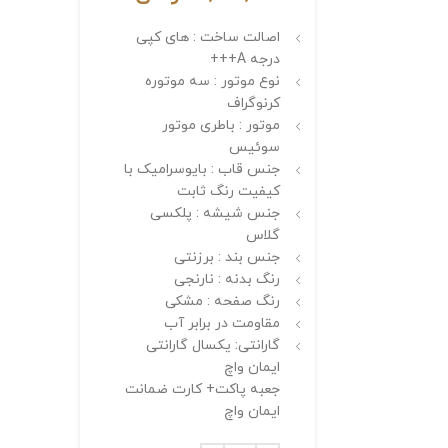
اصالت ساخت : های کپی
درجه A+++
نوع موتور : سه موتوره
کرنوگراف
موتور : باطری موتور
سوئیس
جنس قاب : بایوسرامیک با
کیفیت رنگ ثابت
جنس شیشه : پلکسی
گلاس
جنس بند : برزنتی
رنگ بدنه : نارنجی
رنگ صفحه : مشکی
مقاومت در برابر آب
گارانتی: یکسال گارانتی
ایمان واچ
جعبه پاکت+ کارت ضمانت
ایمان واچ