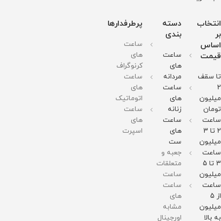
قطر
صفحه
صفحه
حساسیت
قطر
صفحه
: 45
: 50
قطر
صفحه
: 52
میلی
میلی
صفحه
: 43
انتخاب
دسته
پرطرفدارها
میلی
گرم
گرم
: 42
میلی
گرم
وزن :
مقاومت
میلی
گرم
بر
بندی
وزن :
128
در
گرم
وزن :
ساعت
اساس
370
گرم
برابر
وزن :
165
گرم
مقاومت
آب
150
گرم
ساعت
های
قیمت
مقاومت
در
گرم
مقاومت
های
کرنوگراف
در
برابر
مقاومت
در
برابر
آب
در
برابر
تا سقف
مردانه
ساعت
آب
برابر
آب
آب
2
ساعت
های
میلیون
های
اتوماتیک
تومان
زنانه
ساعت
ساعت
ساعت
های
2 تا 3
های
اسپرت
میلیون
ست
ساعت
جعبه و
3 تا 5
متعلقات
میلیون
ساعت
ساعت
ساعت
از 5
های
میلیون
مشابه
به بالا
اورجینال