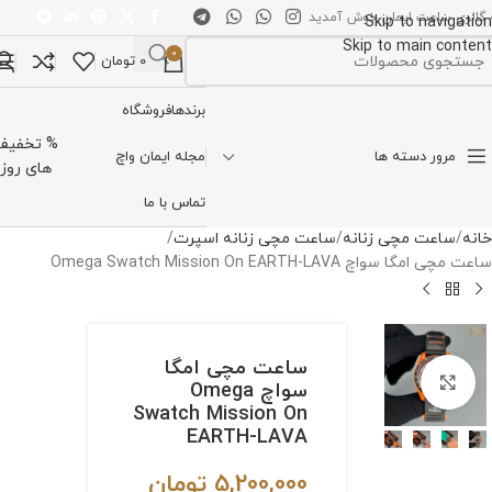
 گالری ساعت ایمان خوش آمدید
Skip to navigation
Skip to main content
0
0
تومان
تخاب دسته بندی
برندها
فروشگاه
% تخفیف
مرور دسته ها
مجله ایمان واچ
های روز
تماس با ما
خانه
ساعت مچی زنانه
ساعت مچی زنانه اسپرت
ساعت مچی امگا سواچ Omega Swatch Mission On EARTH-LAVA
ساعت مچی امگا
برای بزرگنمایی کلیک کنید
سواچ Omega
Swatch Mission On
EARTH-LAVA
5,200,000
تومان