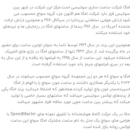
امگا شرکت ساعت سازی سوئیسی است.مرکز این شرکت در شهر بین
سوئیس قرار دارد شرکت امگا هم اکنون جزء گروه سواچ محسوب می
شود.ارتش هوایی سلطنتی بریتانیا در سیکاال 1917 و همچنین ارتش ایالت
متحده آمریکا در سال 1918 رسما از ساعتهای امگا در رزمایش ها و نبردهای
خود استفاده میکنند.
همچنین این برند در سال 1969 توسط ناسا به عنوان اولین ساعت برای حضور
در ماه برگزیده شد. از سال 1932 تنها از ساعتهای امگا در بازی های المپیک
استفاده میشود. این ساعت از سال 1995 به فیلمها راه یافته و از این سال به
بعد در سری فیلمهای جیمز باند مورد استفاده گرفته است.
امگا و سواچ که هر دو زیر مجموعه گروه سواچ مجسوب میشوند در سال
2022 با یکدیگر همکاری داشتند و ساعت مون سواچ را با الهام از امگا
اسپیدمستر مون واچ تولید کردند.همانطور که احتمالا میدانید برند امگا یکی
از برندهای لوکس سوئیسی میباشد که ساعتهای بسیار خاصی را تولید
میکند که بیشتر بین ساعت مچی مورد علاقه افراد مشهور میباشد.
حالا در یک حرکت کاملا هوشمندانه با تلفیق نمونه های SpeedMaster با
طراحی های سواچ یک مدل به نام ساعت مشترک امگا سواچ این ساعت
لوکس روانه بازار شده است.