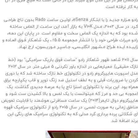
درخشان فلز در این مدل موج میزند این در حالی است که هیچ فلزی در آن
به کار نرفته است.
رادو هـزاره جدیـد را با ابتـکار eSenza، اولیـن ساعت Rado بدون تاج طراحـی
کـرد. در سـال ۲۰۰۲، مـدل V10K به بازار آمد، این ساعـت از الماس ساخته
شـده بود که به اندازه یک الماس سخت و مقاوم است. در پایان این دهه،
رادو میراث طراحی خود را با انتشار مجموعه r5.5 ، یک شاهـکار فـوق العـاده و
زاییـده ایـده طـراح مـشـهور انگلیـسی، جـاسپـر مـوریـسون، ارج نهـاد.
سال 2011 شاهد ظهور شاهکار رادو “ساعت فوق باریک سرامیکی” بود (خط
نازک حقیقی). معیارهایی در اندازه باور نکردنی 5 میلی متر. در سال 2012
مدل اسپورت هایپرکروم رادو در تکنولوژی خط نازک ساخته شد که با دوری
کردن با ضروریات قبلی و به لطف استیل ضد زنگ توپر و قاب یکپارچه براق
همراه بود. این برند با تکنولوژی اسنزا تاچ پا به عرصه جدیدی گذاشت. یک
اعجوبه بی حد و مرز که میتوانست با یک لمس و بالا کشیدن ست شود و
هایپرکروم دوال تایمر(2014) یک ساعت مسافرتی هوشمند با قابلیت تعویض
مناطق زمانی به صورت لمسی. در سال 2015 رادو از تکنولوژی سرامیک قهوه
ای شکلاتی پرده برداری کرد مدلی که به تکنولوژی سرامیک های رنگی این
برند اضافه شد.