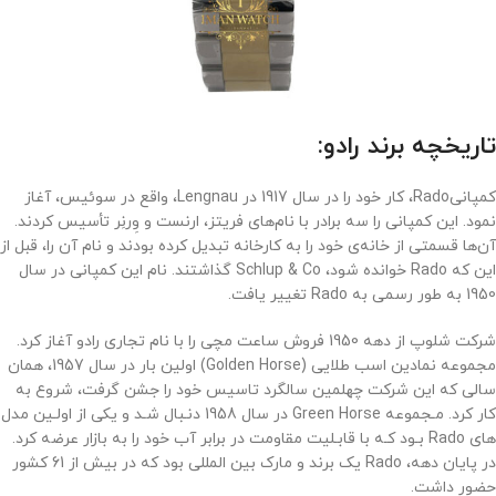
تاریخچه برند رادو:
کمپانیRado، کار خود را در سال 1917 در Lengnau، واقع در سوئیس، آغاز
نمود. این کمپانی را سه برادر با نام‌‌های فریتز، ارنست و وِرنِر تأسیس کردند.
آن‌‌ها قسمتی از خانه‌‌ی خود را به کارخانه تبدیل کرده بودند و نام آن را، قبل از
این که Rado خوانده شود، Schlup & Co گذاشتند. نام این کمپانی در سال
1950 به طور رسمی به Rado تغییر یافت.
شركت شلوپ از دهه 1950 فروش ساعت مچی را با نام تجاری رادو آغاز كرد.
مجموعه نمادین اسب طلایی (Golden Horse) اولین بار در سال 1957، همان
سالی که این شرکت چهلمین سالگرد تاسیس خود را جشن گرفت، شروع به
کار کرد. مـجموعه Green Horse در سال 1958 دنـبال شـد و یکی از اولـین مدل
های Rado بـود کـه با قابـلیت مقاومت در برابر آب خود را به بازار عرضه کرد.
در پایان دهه، Rado یک برند و مارک بین المللی بود که در بیش از 61 کشور
حضور داشت.