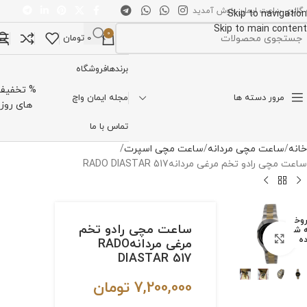
 گالری ساعت ایمان خوش آمدید
Skip to navigation
Skip to main content
0
0
تومان
تخاب دسته بندی
برندها
فروشگاه
% تخفیف
مرور دسته ها
مجله ایمان واچ
های روز
تماس با ما
خانه
ساعت مچی مردانه
ساعت مچی اسپرت
ساعت مچی رادو تخم مرغی مردانهRADO DIASTAR 517
وخ
ساعت مچی رادو تخم
 ش
برای بزرگنمایی کلیک کنید
ه
مرغی مردانهRADO
DIASTAR 517
7,200,000
تومان