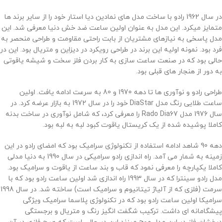
در سال 1962 رادو با ساخت مدل های نمادین دیا استار خود را از سایر برند ها
متمایز میکرد. این مدل به عنوان اولین ساعت ضد خش دنیا معرفی شد. این
مدل پاسخی به نیازهای مشتریان از بابت راحتی مقاومت و طراحی منحصر به
فرد بود. نمونه اولیه این برند در طراحی رویکرد در دیزاین و متریال بود. این در
حالی بود که در صنعت ساعت سازی به کار بردن فلز سخت و شیشه یاقوتی
به دور از هنجار های قبلی بود.
طراحی رادو و نوآوری ها تا دهه 1970 و 80 به سرعت ادامه یافت. اولین
ساعت طلایی رنگ مدل DiaStar خود را در سال 1972 به بازار عرضه کرد. در
سال 1976 مدل Rado Dia67 را معرفی کرد، که شامل نوآوری در ساخت بدنه
کاملا پوشیده شده از یک کریستال یاقوت کبود لبه به لبه بود
.
دهه 90 شاهد ادامه استفاده از تکنولوژی سرامیک بود که امضای رادو در این
زمینه به شمار می آمد. راه اندازی رادو سرامیکی در سال 1990 به دنیا مدلی
کاملا یکپارچه را معرفی نمود که قاب و بند ساعت از یاقوت و سرامیک بود.
مدل رادو سینترا که در سال 1993 راه اندازی شد اولین ساعت رادو بود که با
سرمت (فلزی که از آلیاژ تیتانیوم و سرامیک است) ساخته شد. در سال 1998
سرامیکا اولین ساعت رادو بود که در تکنولوژی پلاسما سرامیک ویژگی
پیشگامانه ای داشت. ترکیب شگفت انگیز رنگ و متریال و برجستگی