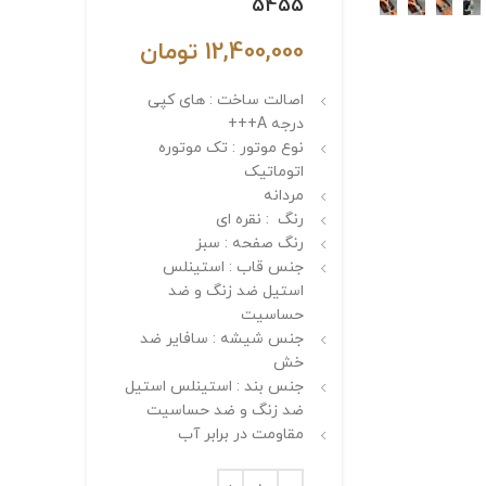
5455
12,400,000
تومان
اصالت ساخت : های کپی
درجه A+++
نوع موتور : تک موتوره
اتوماتیک
مردانه
رنگ : نقره ای
رنگ صفحه : سبز
جنس قاب : استینلس
استیل ضد زنگ و ضد
حساسیت
جنس شیشه : سافایر ضد
خش
جنس بند : استینلس استیل
ضد زنگ و ضد حساسیت
مقاومت در برابر آب