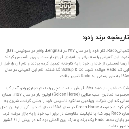
تاریخچه برند رادو:
کمپانیRado، کار خود را در سال 1917 در Lengnau، واقع در سوئیس، آغاز
نمود. این کمپانی را سه برادر با نام‌‌های فریتز، ارنست و وِرنِر تأسیس کردند.
آن‌‌ها قسمتی از خانه‌‌ی خود را به کارخانه تبدیل کرده بودند و نام آن را، قبل از
این که Rado خوانده شود، Schlup & Co گذاشتند. نام این کمپانی در سال
1950 به طور رسمی به Rado تغییر یافت.
شركت شلوپ از دهه 1950 فروش ساعت مچی را با نام تجاری رادو آغاز كرد.
مجموعه نمادین اسب طلایی (Golden Horse) اولین بار در سال 1957، همان
سالی که این شرکت چهلمین سالگرد تاسیس خود را جشن گرفت، شروع به
کار کرد. مـجموعه Green Horse در سال 1958 دنـبال شـد و یکی از اولـین مدل
های Rado بـود کـه با قابـلیت مقاومت در برابر آب خود را به بازار عرضه کرد.
در پایان دهه، Rado یک برند و مارک بین المللی بود که در بیش از 61 کشور
حضور داشت.