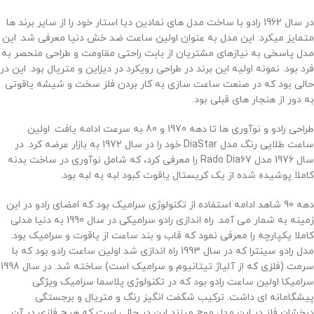
در سال 1962 رادو با ساخت مدل های نمادین دیا استار خود را از سایر برند ها
متمایز میکرد. این مدل به عنوان اولین ساعت ضد خش دنیا معرفی شد. این
مدل پاسخی به نیازهای مشتریان از بابت راحتی مقاومت و طراحی منحصر به
فرد بود. نمونه اولیه این برند در طراحی رویکرد در دیزاین و متریال بود. این در
حالی بود که در صنعت ساعت سازی به کار بردن فلز سخت و شیشه یاقوتی
به دور از هنجار های قبلی بود.
طراحی رادو و نوآوری ها تا دهه 1970 و 80 به سرعت ادامه یافت. اولین
ساعت طلایی رنگ مدل DiaStar خود را در سال 1972 به بازار عرضه کرد. در
سال 1976 مدل Rado Dia67 را معرفی کرد، که شامل نوآوری در ساخت بدنه
کاملا پوشیده شده از یک کریستال یاقوت کبود لبه به لبه بود
.
دهه 90 شاهد ادامه استفاده از تکنولوژی سرامیک بود که امضای رادو در این
زمینه به شمار می آمد. راه اندازی رادو سرامیکی در سال 1990 به دنیا مدلی
کاملا یکپارچه را معرفی نمود که قاب و بند ساعت از یاقوت و سرامیک بود.
مدل رادو سینترا که در سال 1993 راه اندازی شد اولین ساعت رادو بود که با
سرمت (فلزی که از آلیاژ تیتانیوم و سرامیک است) ساخته شد. در سال 1998
سرامیکا اولین ساعت رادو بود که در تکنولوژی پلاسما سرامیک ویژگی
پیشگامانه ای داشت. ترکیب شگفت انگیز رنگ و متریال و برجستگی
درخشان فلز در این مدل موج میزند این در حالی است که هیچ فلزی در آن