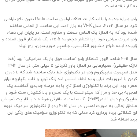
به کار نرفته است.
رادو هـزاره جدیـد را با ابتـکار eSenza، اولیـن ساعت Rado بدون تاج طراحـی
کـرد. در سـال ۲۰۰۲، مـدل V10K به بازار آمد، این ساعـت از الماس ساخته
شـده بود که به اندازه یک الماس سخت و مقاوم است. در پایان این دهه،
رادو میراث طراحی خود را با انتشار مجموعه r5.5 ، یک شاهـکار فـوق العـاده و
زاییـده ایـده طـراح مـشـهور انگلیـسی، جـاسپـر مـوریـسون، ارج نهـاد.
سال 2011 شاهد ظهور شاهکار رادو “ساعت فوق باریک سرامیکی” بود (خط
نازک حقیقی). معیارهایی در اندازه باور نکردنی 5 میلی متر. در سال 2012
مدل اسپورت هایپرکروم رادو در تکنولوژی خط نازک ساخته شد که با دوری
کردن با ضروریات قبلی و به لطف استیل ضد زنگ توپر و قاب یکپارچه براق
همراه بود. این برند با تکنولوژی اسنزا تاچ پا به عرصه جدیدی گذاشت. یک
اعجوبه بی حد و مرز که میتوانست با یک لمس و بالا کشیدن ست شود و
هایپرکروم دوال تایمر(2014) یک ساعت مسافرتی هوشمند با قابلیت تعویض
مناطق زمانی به صورت لمسی. در سال 2015 رادو از تکنولوژی سرامیک قهوه
ای شکلاتی پرده برداری کرد مدلی که به تکنولوژی سرامیک های رنگی این
برند اضافه شد.