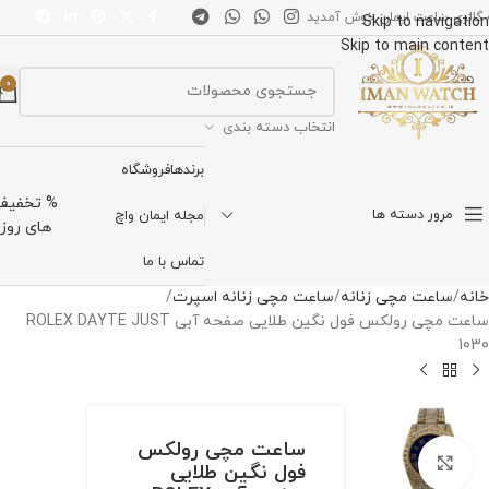
 گالری ساعت ایمان خوش آمدید
Skip to navigation
Skip to main content
0
انتخاب دسته بندی
برندها
فروشگاه
% تخفیف
مرور دسته ها
مجله ایمان واچ
های روز
تماس با ما
خانه
ساعت مچی زنانه
ساعت مچی زنانه اسپرت
ساعت مچی رولکس فول نگین طلایی صفحه آبی ROLEX DAYTE JUST
1030
ساعت مچی رولکس
برای بزرگنمایی کلیک کنید
فول نگین طلایی