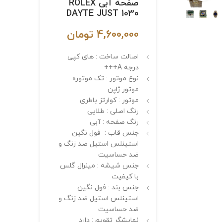
صفحه آبی ROLEX
DAYTE JUST 1030
4,600,000
تومان
اصالت ساخت : های کپی
درجه A+++
نوع موتور : تک موتوره
موتور ژاپن
موتور : کوارتز باطری
رنگ اصلی : طلایی
رنگ صفحه : آبی
جنس قاب : فول نگین
استینلس استیل ضد زنگ و
ضد حساسیت
جنس شیشه : مینرال گلس
با کیفیت
جنس بند : فول نگین
استینلس استیل ضد زنگ و
ضد حساسیت
نمایشگر تقویم : دارد