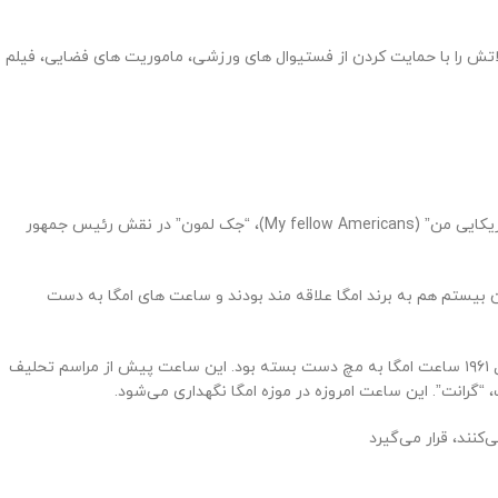
صولاتش را با حمایت کردن از فستیوال های ورزشی، ماموریت ‌های فضایی، فیلم
در بیشتر عکس هایی که از “میخاییل گورباچف” گرفته شده، او ساعت امگا، مدل Constellation Manhattan طلایی را به دست دارد. در فیلم “دوستان امریکایی من” (My fellow Americans)، “جک لمون” در نقش رئیس جمهور
 از موزیسین های بزرگ قرن بیستم هم به برند امگا علاقه مند بودند و ساعت های امگا به دست
یکی از معروف ترین این شخصیت ها “جان اِف کِنِدی” بود که در مراسم تحلیف خودش به عنوان سی و پنجمین رئیس جمهور ایالات متحده آمریکا در سال ۱۹۶۱ ساعت امگا به مچ دست بسته بود. این ساعت پیش از مراسم تحلیف
نت”. این ساعت امروزه در موزه‌ امگا نگهداری می‌شود.