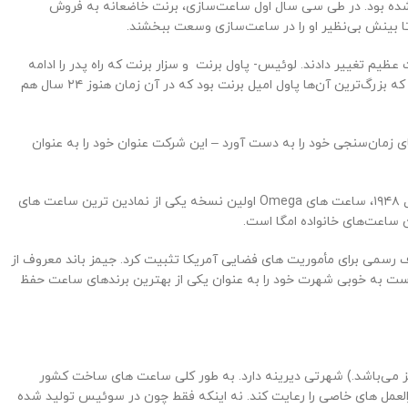
ک کارگاه کوچک در شهر لشو دو فوند سوئیس آغاز کرد که توسط لوئیس برنت (Louis Brandt) پایه‌گذاری شده بود. در طی سی سال اول ساعت‌سازی، برنت خاضعانه به فروش
این موفقیت عظیم تغییر دادند. لوئیس- پاول برنت و سزار برنت که راه پدر را ادامه
دادند هر دو در سال ۱۹۰۳ از دنیا رفتند و بزرگ‌ترین کمپانی ساعت‌سازی سوئیس را با تولید ۲۴۰۰۰ ساعت در سال در ۸۰۰ کارمند به دست ۴ جوان سپردند که بزرگ‌ترین آن‌ها پاول امیل برنت بود که در آن زمان هنوز ۲۴ سال هم
 در سراسر سوئیس نقشی را برعهده گرفت و در سال ۱۹۳۲، یکی از حیاتی‌ترین شراکت‌های زمان‌سنجی خود را به دست آورد – این شرکت عنوان خود را به عنوان
این همکاری تا به امروز ادامه دارد و به عنوان زمان سنج رسمی برای بیش از بیست بازی المپیک خدمت کرده است. فقط کمی بیش از یک دهه بعد در سال ۱۹۴۸، ساعت های Omega اولین نسخه یکی از نمادین ترین ساعت های
خودنمایی می کرد، حتی ناسا در سال ۱۹۷۰ این ساعت ها را به عنوان کورنوگراف رسمی برای مأموریت های فضایی آمریکا تثبیت کرد. جیمز باند معروف از
ست به خوبی شهرت خود را به عنوان یکی از بهترین برندهای ساعت حفظ
ز می‌باشد.) شهرتی دیرینه دارد. به‌ طور کلی ساعت‌ های ساخت کشور
مل ‌های خاصی را رعایت کند. نه اینکه فقط چون در سوئیس تولید شده