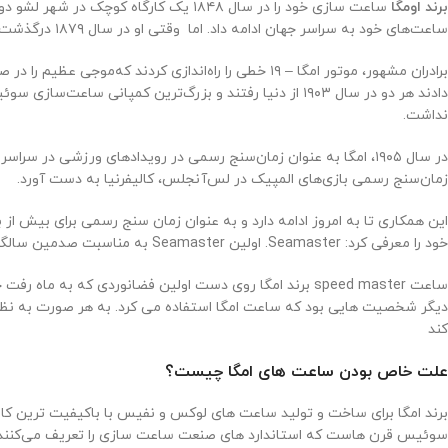
برند اومگا
ساعت‌های خود به سراسر جهان ادامه داد. اما وقتی او در سال ۱۸۷۹ درگذشت پسران او به نام‌های لوئیس-پاول و سزار به‌سرعت پا جای پای پدر گذاشتند تا بینش بی‌نظیر او را در ساعت‌سازی وسعت ببخشند.
برادران مشهور، موتور امگا – ۱۹ خطی را راه‌اندازی کر
نداشت.
زمان‌سنج رسمی بازی‌های المپیک در لس‌آنجلس، کالیفرنیا به دست آورد.
خود را معرفی کرد: Seamaster. اولین Seamaster به مناسبت صدمین سالگرد تاسیس شرکت عرضه شد. تا به امروز، این مدل هنوز هم یکی از معتبرترین ساعت‌های خانواده امگا است.
دیگر شخصیت هایی بود که ساعت امگا استفاده می کرد. به هر صورت به نظر
کند
علت خاص بودن ساعت ‌های امگا چیست؟
برند امگا برای ساخت و تولید ساعت‌ های لوکس و نفیس با باکیفیت‌ ترین کال
سوئیس قرن‌ هاست که استاندارد های صنعت ساعت‌ سازی را تعریف می‌کنند.