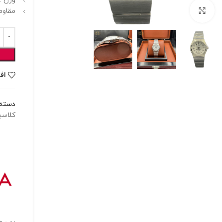
وزن : 125 گر
برای بزرگنمایی کلیک کنید
مقاوم
اف
دسته:
کلاس