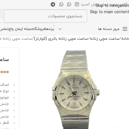
 گالری ساعت ایمان خوش آمدید
Skip to navigation
Skip to main content
انتخاب دسته بندی
مرور دسته ها
برندها
فروشگاه
مجله ایمان واچ
تماس ب
خانه
ساعت مچی زنانه
ساعت مچی زنانه باتری (کوارتز)
ساعت مچی زنانه اومگا کانس
ساعت م
,000
اصالت 
نوع م
موتور
جنس ق
جنس 
جنس ب
قطر صفحه 