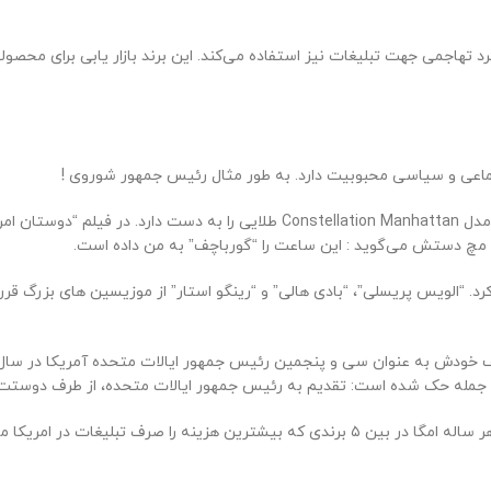
اهبرد تهاجمی جهت تبلیغات نیز استفاده می‌کند. این برند بازار یابی برای مح
ماعی و سیاسی محبوبیت دارد. به طور مثال رئیس جمهور شوروی !
 مچ دستش می‌گوید : این ساعت را “گورباچف” به من داده است.
ت امگا مدل Omega De ville Classic را به دست می‌کرد. “الویس پریسلی”، “بادی هالی” و “رینگو استار”
ه حک شده است: تقدیم به رئیس جمهور ایالات متحده، از طرف دوستت، “گرا