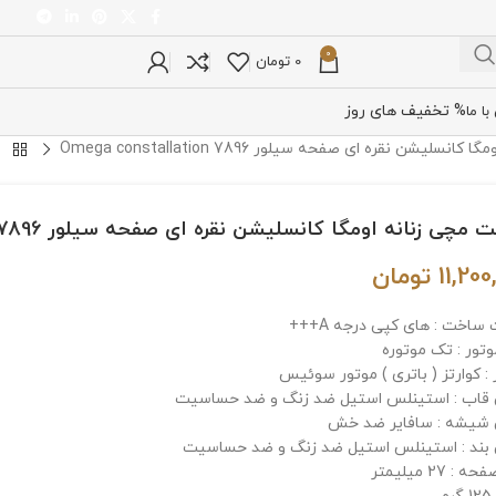
0
0
تومان
% تخفیف های روز
ا ما
لیشن نقره ای صفحه سیلور Omega constallation 7896
چی زنانه اومگا کانسلیشن نقره ای صفحه سیلور Omega constallation 7896
11,200
تومان
ساخت : های کپی درجه A+++
وتور : تک موتوره
 : کوارتز ( باتری ) موتور سوئیس
اب : استینلس استیل ضد زنگ و ضد حساسیت
شیشه : سافایر ضد خش
ند : استینلس استیل ضد زنگ و ضد حساسیت
: 27 میلیمتر