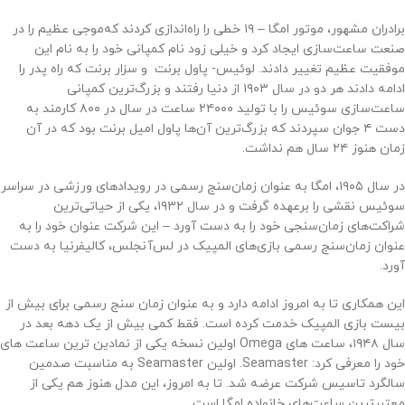
برادران مشهور، موتور امگا – ۱۹ خطی را راه‌اندازی کردند که‌موجی عظیم را در
صنعت ساعت‌سازی ایجاد کرد و خیلی زود نام کمپانی خود را به نام این
موفقیت عظیم تغییر دادند. لوئیس- پاول برنت و سزار برنت که راه پدر را
ادامه دادند هر دو در سال ۱۹۰۳ از دنیا رفتند و بزرگ‌ترین کمپانی
ساعت‌سازی سوئیس را با تولید ۲۴۰۰۰ ساعت در سال در ۸۰۰ کارمند به
دست ۴ جوان سپردند که بزرگ‌ترین آن‌ها پاول امیل برنت بود که در آن
زمان هنوز ۲۴ سال هم نداشت.
در سال ۱۹۰۵، امگا به عنوان زمان‌سنج رسمی در رویدادهای ورزشی در سراسر
سوئیس نقشی را برعهده گرفت و در سال ۱۹۳۲، یکی از حیاتی‌ترین
شراکت‌های زمان‌سنجی خود را به دست آورد – این شرکت عنوان خود را به
عنوان زمان‌سنج رسمی بازی‌های المپیک در لس‌آنجلس، کالیفرنیا به دست
آورد.
این همکاری تا به امروز ادامه دارد و به عنوان زمان سنج رسمی برای بیش از
بیست بازی المپیک خدمت کرده است. فقط کمی بیش از یک دهه بعد در
سال ۱۹۴۸، ساعت های Omega اولین نسخه یکی از نمادین ترین ساعت های
خود را معرفی کرد: Seamaster. اولین Seamaster به مناسبت صدمین
سالگرد تاسیس شرکت عرضه شد. تا به امروز، این مدل هنوز هم یکی از
معتبرترین ساعت‌های خانواده امگا است.