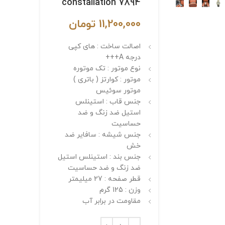
constallation 7894
11,200,000
تومان
اصالت ساخت : های کپی
درجه A+++
نوع موتور : تک موتوره
موتور : کوارتز ( باتری )
موتور سوئیس
جنس قاب : استینلس
استیل ضد زنگ و ضد
حساسیت
جنس شیشه : سافایر ضد
خش
جنس بند : استینلس استیل
ضد زنگ و ضد حساسیت
قطر صفحه : 27 میلیمتر
وزن : 125 گرم
مقاومت در برابر آب