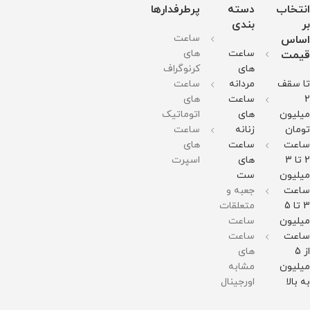
برابر
میلیمتر
میلیمتر
: 27
: 27
انتخاب
دسته
پرطرفدارها
آب
وزن :
وزن :
میلیمتر
میلیمتر
128
128
وزن :
وزن :
بر
بندی
گرم
گرم
125
125
ساعت
اساس
مقاومت
مقاومت
گرم
گرم
در
در
مقاومت
مقاومت
ساعت
های
قیمت
برابر
برابر
در
در
آب
آب
برابر
برابر
های
کرنوگراف
آب
آب
تا سقف
مردانه
ساعت
2
ساعت
های
میلیون
های
اتوماتیک
تومان
زنانه
ساعت
ساعت
ساعت
های
2 تا 3
های
اسپرت
میلیون
ست
ساعت
جعبه و
3 تا 5
متعلقات
میلیون
ساعت
ساعت
ساعت
از 5
های
میلیون
مشابه
به بالا
اورجینال