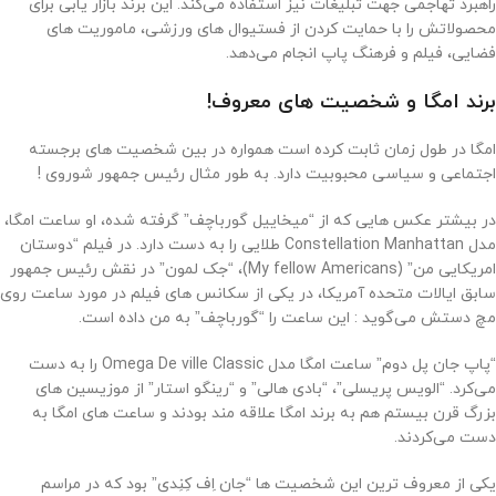
راهبرد تهاجمی جهت تبلیغات نیز استفاده می‌کند. این برند بازار یابی برای
محصولاتش را با حمایت کردن از فستیوال های ورزشی، ماموریت ‌های
فضایی، فیلم و فرهنگ پاپ انجام می‌دهد.
برند امگا و شخصیت های معروف!
امگا در طول زمان ثابت کرده است همواره در بین شخصیت های برجسته‌
اجتماعی و سیاسی محبوبیت دارد. به طور مثال رئیس جمهور شوروی !
در بیشتر عکس هایی که از “میخاییل گورباچف” گرفته شده، او ساعت امگا،
مدل Constellation Manhattan طلایی را به دست دارد. در فیلم “دوستان
امریکایی من” (My fellow Americans)، “جک لمون” در نقش رئیس جمهور
سابق ایالات متحده آمریکا، در یکی از سکانس های فیلم در مورد‌ ساعت روی
مچ دستش می‌گوید : این ساعت را “گورباچف” به من داده است.
“پاپ جان پل دوم” ساعت امگا مدل Omega De ville Classic را به دست
می‌کرد. “الویس پریسلی”، “بادی هالی” و “رینگو استار” از موزیسین های
بزرگ قرن بیستم هم به برند امگا علاقه مند بودند و ساعت های امگا به
دست می‌کردند.
یکی از معروف ترین این شخصیت ها “جان اِف کِنِدی” بود که در مراسم