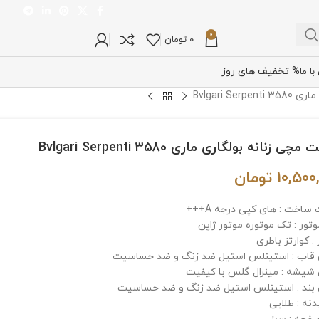
0
0
تومان
% تخفیف های روز
ا ما
Bvlgari S
ی زنانه بولگاری ماری Bvlgari Serpenti 3580
10,500
تومان
ساخت : های کپی درجه A+++
وتور : تک موتوره موتور ژاپن
: کوارتز باطری
اب : استینلس استیل ضد زنگ و ضد حساسیت
یشه : مینرال گلس با کیفیت
ند : استینلس استیل ضد زنگ و ضد حساسیت
دنه : طلایی