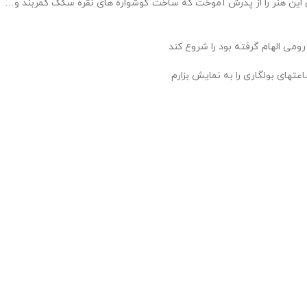
ری معروف بودن و ایشان این هنر را از پدرش آموخت که ساخت گوشواره های نقره سگگ کمربند و…
تهای بولگاری را به نمایش بزارم