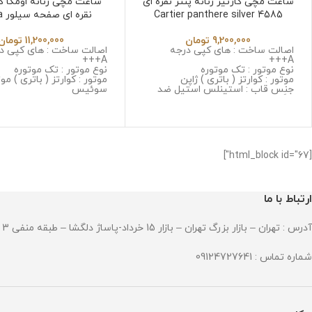
ساعت مچی کارتیر زنانه پنتر نقره ای
ساعت مچی زنانه اومگا 
Cartier panthere silver 4585
نقر
nstallation 7896
9,200,000
تومان
11,200,000
تومان
اصالت ساخت : های کپی درجه
اصالت ساخت : های کپی د
A+++
A+++
نوع موتور : تک موتوره
نوع موتور : تک موتوره
موتور : کوارتز ( باتری ) ژاپن
موتور : کوارتز ( باتری ) مو
جنس قاب : استینلس استیل ضد
سوئیس
زنگ و ضد حساسیت
جنس قاب : استینلس است
جنس شیشه : سافایر ضد خش
زنگ و ضد حساسیت
جنس بند : استینلس استیل ضد زنگ
جنس شیشه : سافایر ضد
و ضد حساسیت
جنس بند : استینلس استی
قطر صفحه : 30*30 میلیمتر
و ضد حساسیت
وزن : 128 گرم
قطر صفحه : 27 میلیمتر
[html_block id="67"]
مقاومت در برابر آب
وزن : 125 گرم
مقاومت در برابر آب
ارتباط با ما
آدرس : تهران – بازار بزرگ تهران – بازار 15 خرداد-پاساژ دلگشا – طبقه منفی 3 – پلاک 94
شماره تماس : 09124727641