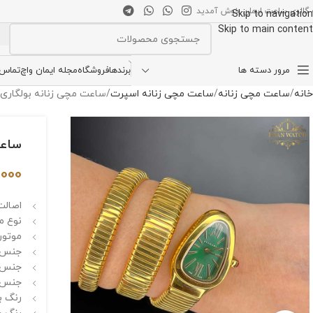
 گالری ساعت ایمان خوش آمدید
Skip to navigation
Skip to main content
انتخاب دسته بندی
مرور دسته ها
برندها
فروشگاه
مجله ایمان واچ
تماس ب
خانه
ساعت مچی زنانه
ساعت مچی زنانه اسپرت
ساعت مچی زنانه بولگاری ماری erpenti 3580
ساعت مچ
,000
اصالت 
نوع م
موتور 
جنس ق
جنس ش
جنس ب
رنگ ب