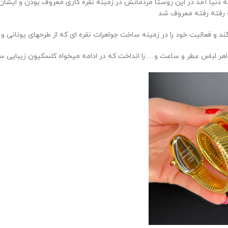
ریس در سال 1857 در روستایی در یونان به دنیا آمد در این روستا مردمانش در زمینه نقره کا
 رفته رفته معروف شد
اهر لباس عطر و ساعت و… را انداخت که در ادامه میخواه کلسکیون زیبایی ساع