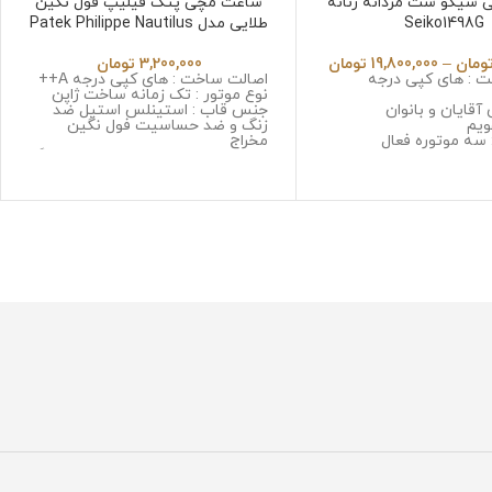
سیکو ست مردانه زنانه
ساعت مچی پتک فیلیپ فول نگین
Seiko1498G
طلایی مدل Patek Philippe Nautilus
Diamond 3391
ومان
–
19,800,000
تومان
3,200,000
تومان
 : های کپی درجه
اصالت ساخت : های کپی درجه A++
نوع موتور : تک زمانه ساخت ژاپن
آقایان و بانوان
جنس قاب : استینلس استیل ضد
ویم
زنگ و ضد حساسیت فول نگین
 سه موتوره فعال
مخراج
ا ژاپن
جنس بند : استینلس استیل ضد زنگ
 استینلس استیل ضد
و ضد حساسیت فول نگین مخراج
حساسیت
وزن : 128 گرم
: سافیر کریستال ضد
ابعاد : 40 میلی متر
نمایشگر تقویم :دارد
 استینلس استیل ضد زنگ
جنس شیشه : مینرال گلس با
سیت
کیفیت
متر
رابر آب