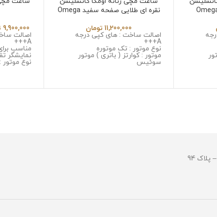
کانسلیشن
ساعت مچی زنانه اومگا کانسلیشن
ساعت مچی 
ه ای صفحه سیلور Omega
نقره ای طلایی صفحه سفید Omega
constallation 7851
co
11,200,000
تومان
9,900,000
ت
رجه
اصالت ساخت : های کپی درجه
اصالت ساخت
A+++
A+++
نوع موتور : تک موتوره
مناسب برای 
تور
موتور : کوارتز ( باتری ) موتور
نمایشگر تق
سوئیس
نوع موتور :
یل ضد
جنس قاب : استینلس استیل ضد
موتور : میوت
زنگ و ضد حساسیت
جنس قاب :
 خش
جنس شیشه : سافایر ضد خش
زنگ و ضد 
ل ضد زنگ
جنس بند : استینلس استیل ضد زنگ
جنس شیشه 
و ضد حساسیت
خش
قطر صفحه : 27 میلیمتر
جنس بند :
وزن : 125 گرم
و ضد حسا
مقاومت در برابر آب
قطر صفحه : 43-34میلی 
مقاومت در ب