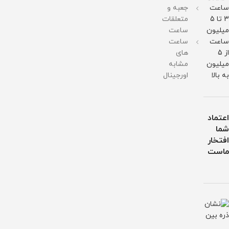
آب
ساعت
جعبه و
ساعت
به
3 تا 5
متعلقات
صورت
تک
میلیون
ساعت
هم
ساعت
ساعت
فروخته
میشود
از 5
های
1,100,000
میلیون
مشابه
تومان
به بالا
اورجینال
اعتماد
شما
افتخار
ماست