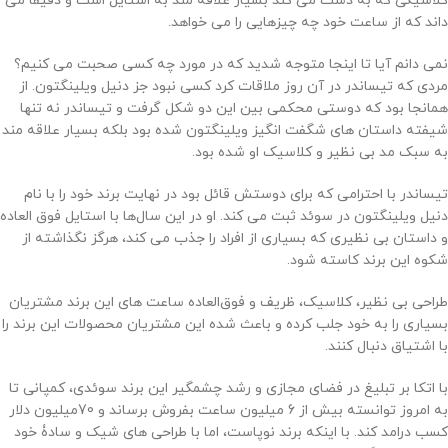
کلاسیکی که به دست می کند بسیار علاقه مند به استایل است و دقیقا می
داند که از ساعت خود چه چیزهایی را می خواهد.
نمی دانم آیا تا اینجا متوجه شدید که در مورد چه کسی صحبت می کنیم؟
مردی که تیساندر در آن روز ملاقات کرد کسی نبود جز دنیل ویلینگتون. از
همانجا بود که دوستی محکمی بین این دو شکل گرفت و تیساندر نه تنها
شیفته داستان های شگفت انگیز ویلینگتون شده بود بلکه بسیار علاقه مند
به سبک مد بی نظیر و کلاسیک او شده بود.
تیساندر با احترامی که برای دوستش قائل بود در نهایت برند خود را با نام
دنیل ویلینگتون در سوئد ثبت می کند. او در این سال‌ها با استایل فوق العاده
و داستان بی نظیری که بسیاری از افراد را جذب می کند، هرگز نگذاشته از
شکوه این برند کاسته شود.
طراحی بی نظیر، کلاسیک، ظریف و فوق‌العاده ساعت های این برند مشتریان
بسیاری را به خود جلب کرده و باعث شده این مشتریان محصولات این برند را
با اشتیاق دنبال کنند.
با اتکا بر تبلیغ در فضای مجازی و رشد چشمگیر این برند سوئدی، کمپانی تا
به امروز توانسته بیش از 6 میلیون ساعت بفروش برساند و 70میلیون دلار
کسب درامد کند. با اینکه برند نوپاست، اما با طراحی های شیک و سادۀ خود