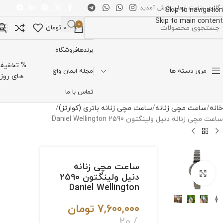
 گالری ساعت ایمان خوش آمدید
Skip to navigation
Skip to main content
0
0
تومان
تخاب دسته بندی
برندها
فروشگاه
% تخفیف
مرور دسته ها
مجله ایمان واچ
های روز
تماس با ما
خانه
ساعت مچی زنانه
ساعت مچی زنانه باتری (کوارتز)
ساعت مچی زنانه دنیل ولینگتون 2590 Daniel Wellington
ساعت مچی زنانه
برای بزرگنمایی کلیک کنید
دنیل ولینگتون 2590
Daniel Wellington
7,600,000
تومان
20