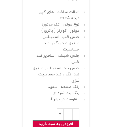
اصالت ساخت : های کپی
درجه A+++
نوع موتور : تک موتوره
موتور : کوارتز ( باتری )
جنس قاب : استینلس
استیل ضد زنگ و ضد
حساسیت
جنس شیشه : سافایر ضد
خش
جنس بند : استینلس استیل
ضد زنگ و ضد حساسیت
فلزی
رنگ صفحه : سفید
رنگ بند :نقره ای
مقاومت در برابر آب
افزودن به سبد خرید