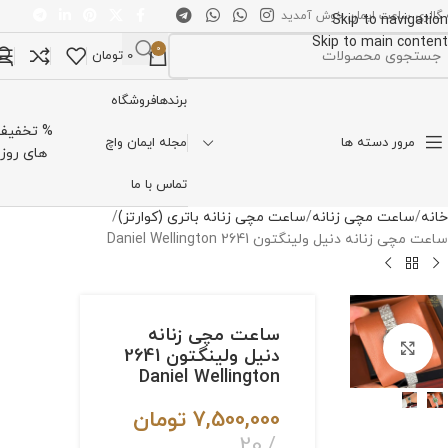
 گالری ساعت ایمان خوش آمدید
Skip to navigation
Skip to main content
0
0
تومان
تخاب دسته بندی
برندها
فروشگاه
% تخفیف
مرور دسته ها
مجله ایمان واچ
های روز
تماس با ما
خانه
ساعت مچی زنانه
ساعت مچی زنانه باتری (کوارتز)
ساعت مچی زنانه دنیل ولینگتون 2641 Daniel Wellington
ساعت مچی زنانه
برای بزرگنمایی کلیک کنید
دنیل ولینگتون 2641
Daniel Wellington
7,500,000
تومان
20