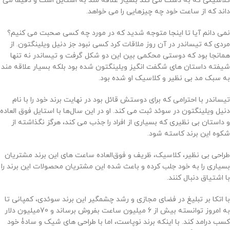
کلاسیکی که به دست می کند بسیار علاقه مند به استایل است و دقیقا می
داند که از ساعت خود چه چیزهایی را می خواهد.
نمی دانم آیا تا اینجا متوجه شدید که در مورد چه کسی صحبت می کنیم؟
مردی که تیساندر در آن روز ملاقات کرد کسی نبود جز دنیل ویلینگتون. از
همانجا بود که دوستی محکمی بین این دو شکل گرفت و تیساندر نه تنها
شیفته داستان های شگفت انگیز ویلینگتون شده بود بلکه بسیار علاقه مند
به سبک مد بی نظیر و کلاسیک او شده بود.
تیساندر با احترامی که برای دوستش قائل بود در نهایت برند خود را با نام
دنیل ویلینگتون در سوئد ثبت می کند. او در این سال‌ها با استایل فوق العاده
و داستان بی نظیری که بسیاری از افراد را جذب می کند، هرگز نگذاشته از
شکوه این برند کاسته شود.
طراحی بی نظیر، کلاسیک، ظریف و فوق‌العاده ساعت های این برند مشتریان
بسیاری را به خود جلب کرده و باعث شده این مشتریان محصولات این برند را
با اشتیاق دنبال کنند.
با اتکا بر تبلیغ در فضای مجازی و رشد چشمگیر این برند سوئدی، کمپانی تا
به امروز توانسته بیش از 6 میلیون ساعت بفروش برساند و 70میلیون دلار
کسب درامد کند. با اینکه برند نوپاست، اما با طراحی های شیک و سادۀ خود