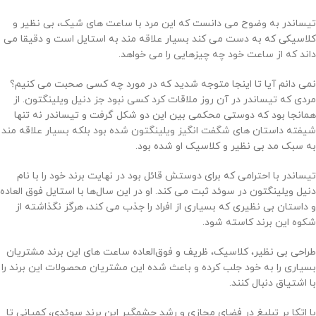
تیساندر به وضوح می دانست که این مرد با ساعت های شیک، بی نظیر و
کلاسیکی که به دست می کند بسیار علاقه مند به استایل است و دقیقا می
داند که از ساعت خود چه چیزهایی را می خواهد.
نمی دانم آیا تا اینجا متوجه شدید که در مورد چه کسی صحبت می کنیم؟
مردی که تیساندر در آن روز ملاقات کرد کسی نبود جز دنیل ویلینگتون. از
همانجا بود که دوستی محکمی بین این دو شکل گرفت و تیساندر نه تنها
شیفته داستان های شگفت انگیز ویلینگتون شده بود بلکه بسیار علاقه مند
به سبک مد بی نظیر و کلاسیک او شده بود.
تیساندر با احترامی که برای دوستش قائل بود در نهایت برند خود را با نام
دنیل ویلینگتون در سوئد ثبت می کند. او در این سال‌ها با استایل فوق العاده
و داستان بی نظیری که بسیاری از افراد را جذب می کند، هرگز نگذاشته از
شکوه این برند کاسته شود.
طراحی بی نظیر، کلاسیک، ظریف و فوق‌العاده ساعت های این برند مشتریان
بسیاری را به خود جلب کرده و باعث شده این مشتریان محصولات این برند را
با اشتیاق دنبال کنند.
با اتکا بر تبلیغ در فضای مجازی و رشد چشمگیر این برند سوئدی، کمپانی تا