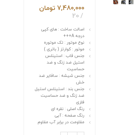
7,480,000
تومان
20
اصالت ساخت : های کپی
درجه A+++
نوع موتور : تک موتوره
موتور : کوارتز ( باتری )
جنس قاب : استینلس
استیل ضد زنگ و ضد
حساسیت
جنس شیشه : سافایر ضد
خش
جنس بند : استینلس استیل
ضد زنگ و ضد حساسیت
فلزی
رنگ اصلی : نقره ای
رنگ صفحه : آبی
مقاومت در برابر آب مقاوم