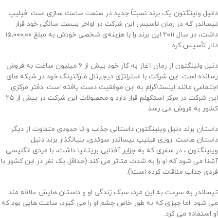
دانیل ولینگتون یک برند نسبتاً جدید در صنعت ساعت سازی است. فیلیپ
تیساندر که در زمان تأسیس این شرکت در اواخر بیست سالگی خود قرار
داشت، در سال ۲۰۱۱ این برند را با هزینه‌ی شخصی خودش به مبلغ ۱۵,۰۰۰,۰۰
دلار تأسیس کرد.
دنیل ولینگتون از زمان آغاز به کار خود بیش از 6 میلیون ساعت به فروش
رسانده است. این شرکت با استراتژی دیجیتال مارکتینگ خود در شبکه های
اجتماعی مانند اینستاگرام به این موفقیت دست یافته است. دفتر مرکزی
این شرکت در مرکز استکهلم قرار دارد و محصولات این شرکت در بیش از 25
کشور به فروش می رسد.
داستان برند دنیل ویلینگتون داستانی جذاب و تا حدودی متفاوت از دیگر
داستان هاست. روزی فیلیپ تیساندر سوئدی، بنیانگذار برند دنیل
ویلینگتون ، در سفری که به جزایر آفتابی بریتانیا داشت، با مردی انگلیسی
آشنا می شود که او را به شدت متاثر می کند (حداقل یک نفر در این کشور با
فردی جذاب ملاقات کرده است!).
تیساندر به سرعت به این مرد، سبک زندگی او و داستان هایش علاقه مند
می شود. اما چیزی که به طور خاص چشم او را می گیرد، ساعت هایی بود که
او استفاده می کرد.