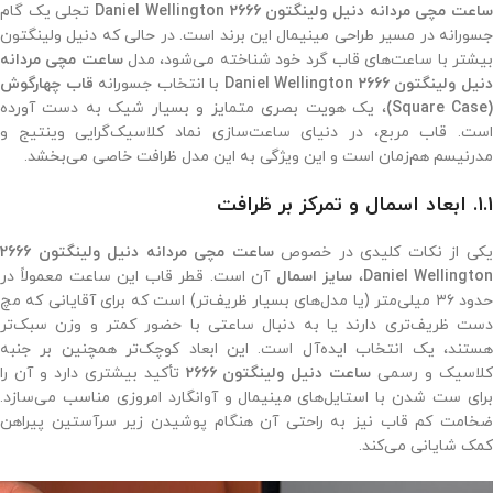
اعت مچی مردانه دنیل ولینگتون 2666 Daniel Wellington
تجلی یک گام
جسورانه در مسیر طراحی مینیمال این برند است. در حالی که دنیل ولینگتون
یشتر با ساعت‌های قاب گرد خود شناخته می‌شود، مدل
ساعت مچی مردانه
نیل ولینگتون 2666 Daniel Wellington
با انتخاب جسورانه
قاب چهارگوش
(Square Case
، یک هویت بصری متمایز و بسیار شیک به دست آورده
است. قاب مربع، در دنیای ساعت‌سازی نماد کلاسیک‌گرایی وینتیج و
مدرنیسم هم‌زمان است و این ویژگی به این مدل ظرافت خاصی می‌بخشد.
۱.۱. ابعاد اسمال و تمرکز بر ظرافت
کی از نکات کلیدی در خصوص
ساعت مچی مردانه دنیل ولینگتون 2666
Daniel Wellingto
،
سایز اسمال
آن است. قطر قاب این ساعت معمولاً در
حدود ۳۶ میلی‌متر (یا مدل‌های بسیار ظریف‌تر) است که برای آقایانی که مچ
دست ظریف‌تری دارند یا به دنبال ساعتی با حضور کمتر و وزن سبک‌تر
هستند، یک انتخاب ایده‌آل است. این ابعاد کوچک‌تر همچنین بر جنبه
کلاسیک و رسمی
ساعت دنیل ولینگتون 2666
تأکید بیشتری دارد و آن را
برای ست شدن با استایل‌های مینیمال و آوانگارد امروزی مناسب می‌سازد.
ضخامت کم قاب نیز به راحتی آن هنگام پوشیدن زیر سرآستین پیراهن
کمک شایانی می‌کند.