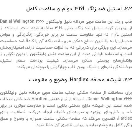
۲.۲. استیل ضد زنگ 316L: دوام و سلامت کامل
اب و بند این
ساعت مچی مردانه دنیل ولینگتون 2666 Daniel Wellington
ز بهترین گرید استیل ضد زنگ، یعنی
316L
ساخته شده است. استفاده از
استیل 316L نه تنها مقاومت ساعت در برابر خوردگی، زنگ‌زدگی و عوامل
محیطی را به بالاترین سطح ممکن می‌رساند، بلکه آن را کاملاً
ضد حساسیت
می‌سازد. این ویژگی برای کاربرانی که به فلزات حساسیت دارند، اطمینان‌بخش
ست و استفاده طولانی مدت از این
ساعت دنیل ولینگتون
را بدون نگرانی از
واکنش‌های پوستی ممکن می‌سازد. کیفیت پرداخت سطح استیل،
درخشندگی نقره‌ای و شیک بودن قاب چهارگوش را دوچندان می‌کند.
۲.۳. شیشه محافظ Hardlex: وضوح و مقاومت
برای محافظت از صفحه مشکی جذاب
ساعت مچی مردانه دنیل ولینگتون
2666 Daniel Wellingto
، شیشه از نوع
معدنی Hardlex ضد خش
انتخاب
شده است. این شیشه دارای سختی بالایی است و مقاومت موثری در برابر
خط و خش‌های روزمره و ضربه‌های خفیف ایجاد می‌کند. شفافیت بالای
Hardlex، تضمین می‌کند که صفحه مشکی ساعت همواره با وضوح و عمق
رنگی کامل به چشم بیاید و زیبایی ظاهری آن حفظ شود.