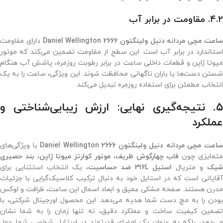
۴.۲. مقاومت در برابر آب
اعت مچی مردانه دنیل ولینگتون 2666 Daniel Wellington
دارای مقاومت
استاندارد در برابر آب است. این سطح از مقاومت تضمین می‌کند که موتور
میوتا ژاپن و قطعات داخلی ساعت در برابر رطوبت روزمره، پاشش آب هنگام
شستن دست‌ها یا باران ناگهانی محافظت شوند. این ویژگی، ساعت را به یک
انتخاب مطمئن برای استفاده روزمره تبدیل می‌کند.
۵. نتیجه‌گیری نهایی: ارزش زیبایی‌شناختی و
عملکرد
اعت مچی مردانه دنیل ولینگتون 2666 Daniel Wellington
با ویژگی‌های
تمایزی چون
قاب چهارگوش ظریف
،
موتور کوارتز میوتا ژاپن
،
بند حصیری
شیک
و متریال
استیل 316L ضد حساسیت
، یک انتخاب استثنایی برای
آقایانی است که در استایل خود به دنبال ترکیب کلاسیک‌گرایی با جزئیات
مدرن هستند. صفحه مشکی عمیق و ابعاد اسمال این ساعت، ظرافت و لوکس
بودن را به مچ دست شما هدیه می‌دهد. این محصول اورجینال شرکتی، با
تضمین کیفیت ساخت و عملکرد دقیق، نه تنها زمان را به شما نشان
می‌دهد، بلکه به عنوان یک امضای قدرتمند در استایل شخصی شما عمل