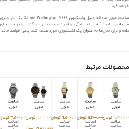
خواهد کرد.
اعت مچی مردانه دنیل ولینگتون 2666 Daniel Wellington
یک اثر هنری
مینیاتوری است که تمام سادگی و قدرت برند دنیل ولینگتون را در خود جای
داده و برای سال‌ها به عنوان یک اکسسوری مورد علاقه شما باقی خواهد ماند.
محصولات مرتبط
ساعت
ساعت
ساعت
ساعت
ساعت
مچی
مچی
مچی
مچی
مچی
زنانه
زنانه
کارتیر
سیکو
پتک
11,200,00
تومان
11,200,000
تومان
9,500,000
تومان
9,900,000
تومان
3,500,000
تومان
0
اومگا
اومگا
پنتر
ست
فیلی
اصالت
اصالت
اصالت
اصالت
–
کانسل
کانسل
زنانه
مردانه
پ
ساخت
ساخت
ساخت
ساخت
19,800,000
تومان
00
یشن
یشن
دو
زنانه
فول