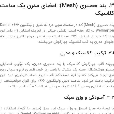
۳. بند حصیری (Mesh): امضای مدرن یک ساعت
کلاسیک
ند حصیری (Mesh) که در
ساعت مچی مردانه دنیل ولینگتون 2666 Daniel
Wellington
به کار رفته است، نقشی حیاتی در تعریف استایل آن دارد. این
بند، که خود از استیل 316L ساخته شده، نه تنها دوام بالایی دارد، بلکه
جلوه‌ای مدرن به قاب کلاسیک چهارگوش می‌بخشد.
۳.۱. ترکیب کلاسیک و مدرن
پیوند قاب چهارگوش کلاسیک با بند حصیری مدرن، یک ترکیب استایلی
بسیار هوشمندانه است. بند مشبک با بافت ریز خود، ظاهری نرم و سیال روی
مچ ایجاد می‌کند که با فرم مستحکم قاب مربع تضاد دلپذیری دارد. این
رکیب باعث می‌شود
ساعت دنیل ولینگتون 2666
برای انواع موقعیت‌ها، از
یک جلسه کاری رسمی گرفته تا یک مهمانی شبانه، کاملاً مناسب باشد.
۳.۲. آسودگی و وزن سبک
ا توجه به سایز اسمال و وزن سبک این مدل (حدود ۹۰ گرم)، استفاده از