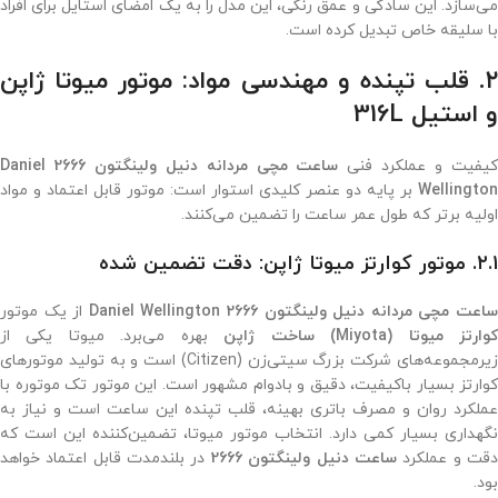
می‌سازد. این سادگی و عمق رنگی، این مدل را به یک امضای استایل برای افراد
با سلیقه خاص تبدیل کرده است.
۲. قلب تپنده و مهندسی مواد: موتور میوتا ژاپن
و استیل 316L
یفیت و عملکرد فنی
ساعت مچی مردانه دنیل ولینگتون 2666 Daniel
Wellington
بر پایه دو عنصر کلیدی استوار است: موتور قابل اعتماد و مواد
اولیه برتر که طول عمر ساعت را تضمین می‌کنند.
۲.۱. موتور کوارتز میوتا ژاپن: دقت تضمین شده
اعت مچی مردانه دنیل ولینگتون 2666 Daniel Wellington
از یک موتور
وارتز میوتا (Miyota) ساخت ژاپن
بهره می‌برد. میوتا یکی از
زیرمجموعه‌های شرکت بزرگ سیتی‌زن (Citizen) است و به تولید موتورهای
کوارتز بسیار باکیفیت، دقیق و بادوام مشهور است. این موتور تک موتوره با
عملکرد روان و مصرف باتری بهینه، قلب تپنده این ساعت است و نیاز به
نگهداری بسیار کمی دارد. انتخاب موتور میوتا، تضمین‌کننده این است که
قت و عملکرد
ساعت دنیل ولینگتون 2666
در بلندمدت قابل اعتماد خواهد
بود.