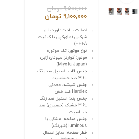
9,500,000
تومان
9,100,000
تومان
اصالت ساخت:
اورجینال
شرکتی (های‌کپی با کیفیت
A+++)
نوع موتور:
تک موتوره
موتور:
کوارتز میوتای ژاپن
(Miyota Japan)
جنس قاب:
استیل ضد زنگ
316L ضد حساسیت
جنس شیشه:
معدنی
Hardlex ضد خش
جنس بند:
استیل ضد زنگ
316L مشبک (حصیری) ضد
حساسیت
جنس صفحه:
مشکی با
luminous (شبرنگ)
قطر صفحه:
سایز اسمال