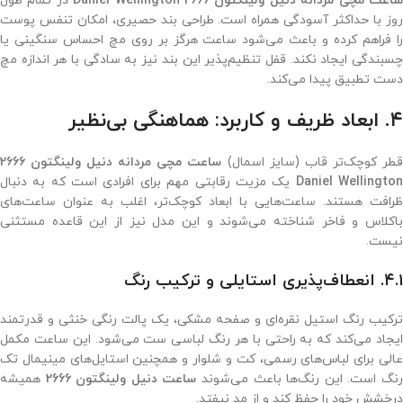
اعت مچی مردانه دنیل ولینگتون 2666 Daniel Wellington
در تمام طول
روز با حداکثر آسودگی همراه است. طراحی بند حصیری، امکان تنفس پوست
را فراهم کرده و باعث می‌شود ساعت هرگز بر روی مچ احساس سنگینی یا
چسبندگی ایجاد نکند. قفل تنظیم‌پذیر این بند نیز به سادگی با هر اندازه مچ
دست تطبیق پیدا می‌کند.
۴. ابعاد ظریف و کاربرد: هماهنگی بی‌نظیر
قطر کوچک‌تر قاب (سایز اسمال)
ساعت مچی مردانه دنیل ولینگتون 2666
Daniel Wellingto
یک مزیت رقابتی مهم برای افرادی است که به دنبال
ظرافت هستند. ساعت‌هایی با ابعاد کوچک‌تر، اغلب به عنوان ساعت‌های
باکلاس و فاخر شناخته می‌شوند و این مدل نیز از این قاعده مستثنی
نیست.
۴.۱. انعطاف‌پذیری استایلی و ترکیب رنگ
ترکیب رنگ استیل نقره‌ای و صفحه مشکی، یک پالت رنگی خنثی و قدرتمند
ایجاد می‌کند که به راحتی با هر رنگ لباسی ست می‌شود. این ساعت مکمل
عالی برای لباس‌های رسمی، کت و شلوار و همچنین استایل‌های مینیمال تک
نگ است. این رنگ‌ها باعث می‌شوند
ساعت دنیل ولینگتون 2666
همیشه
درخشش خود را حفظ کند و از مد نیفتد.