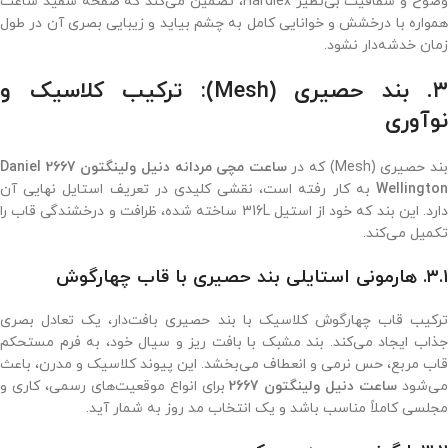
وضوح و شفافیت بی‌نظیر Hardlex، تضمین می‌کند که صفحه سفید ساعت
همواره با درخشش و خوانایی کامل به چشم بیاید و زیبایی بصری آن در طول
زمان خدشه‌دار نشود.
۳. بند حصیری (Mesh): ترکیب کلاسیک و
نوآوری
ند حصیری (Mesh) که در
ساعت مچی مردانه دنیل ولینگتون 2667 Daniel
Wellington
به کار رفته است، نقشی کلیدی در تعریف استایل نهایی آن
دارد. این بند که خود از استیل 316L ساخته شده، ظرافت و درخشندگی قاب را
تکمیل می‌کند.
۳.۱. هارمونی استایلی بند حصیری با قاب چهارگوش
ترکیب قاب چهارگوش کلاسیک با بند حصیری بافت‌دار، یک تعادل بصری
جذاب ایجاد می‌کند. بند مشبک با بافت ریز و سیال خود، به فرم مستحکم
قاب مربع، حس نرمی و انعطاف می‌بخشد. این پیوند کلاسیک و مدرن، باعث
ی‌شود
ساعت دنیل ولینگتون 2667
برای انواع موقعیت‌های رسمی، کاری و
مجلسی کاملاً مناسب باشد و یک انتخاب مد روز به شمار آید.