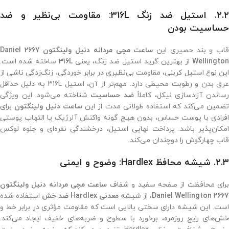
۲.۲. استیل ضد زنگ 316L: مقاومت بی‌نظیر و ضد
حساسیت بودن
اب و بند حصیری این
ساعت مچی مردانه دنیل ولینگتون 2667 Daniel
Wellington
از بهترین گرید استیل ضد زنگ، یعنی
316L
ساخته شده است.
این نوع استیل کربنی، مقاومت بی‌نظیری در برابر خوردگی، زنگ‌زدگی ناشی از
عرق بدن و رطوبت محیطی دارد. مهم‌تر از آن، استیل 316L به دلیل حداقل
ساندن آزادسازی نیکل، کاملاً
ضد حساسیت
شناخته می‌شود. این ویژگی
ضمین می‌کند که استفاده طولانی مدت از این
ساعت دنیل ولینگتون
برای
افرادی با پوست حساس، بدون هیچ گونه واکنش آلرژیک یا التهاب پوستی
امکان‌پذیر باشد. پرداخت نهایی استیل، درخشندگی نقره‌ای و جلوه لوکس
قاب چهارگوش را دوچندان می‌کند.
۲.۳. شیشه محافظ Hardlex: وضوح و ایمنی
رای محافظت از صفحه سفید و شفاف
ساعت مچی مردانه دنیل ولینگتون
2667 Daniel Wellington
، از شیشه
معدنی Hardlex ضد خش
استفاده شده
است. این شیشه دارای سختی بالایی است که مقاومت مؤثری در برابر خط و
خش‌های رایج روزمره، برخورد با سطوح و ضربه‌های خفیف ایجاد می‌کند.