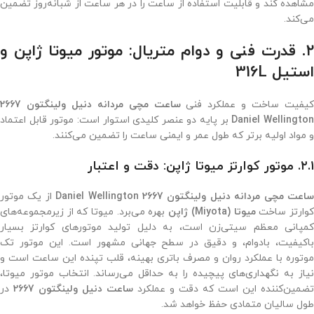
مشاهده کند و قابلیت استفاده از ساعت را در هر ساعت از شبانه‌روز تضمین
می‌کند.
۲. قدرت فنی و دوام متریال: موتور میوتا ژاپن و
استیل 316L
کیفیت ساخت و عملکرد فنی
ساعت مچی مردانه دنیل ولینگتون 2667
Daniel Wellingto
بر پایه دو عنصر کلیدی استوار است: موتور قابل اعتماد
و مواد اولیه برتر که طول عمر و ایمنی ساعت را تضمین می‌کنند.
۲.۱. موتور کوارتز میوتا ژاپن: دقت و اعتبار
اعت مچی مردانه دنیل ولینگتون 2667 Daniel Wellington
از یک موتور
وارتز ساخت
میوتا (Miyota) ژاپن
بهره می‌برد. میوتا که از زیرمجموعه‌های
کمپانی معظم سیتی‌زن است، به دلیل تولید موتورهای کوارتز بسیار
باکیفیت، بادوام، و دقیق در سطح جهانی مشهور است. این موتور تک
موتوره با عملکرد روان و مصرف باتری بهینه، قلب تپنده این ساعت است و
نیاز به نگهداری‌های پیچیده را به حداقل می‌رساند. انتخاب موتور میوتا،
تضمین‌کننده این است که دقت و عملکرد
ساعت دنیل ولینگتون 2667
در
طول سالیان متمادی حفظ خواهد شد.