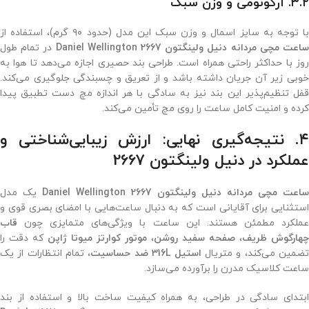
۳.۲. ارگونومی و وزن سبک
ا توجه به سایز اسمال و وزن سبک این مدل (حدود ۹۰ گرم)، استفاده از
اعت مچی مردانه دنیل ولینگتون 2667 Daniel Wellington
در تمام طول
روز با حداکثر راحتی همراه است. طراحی بند حصیری اجازه می‌دهد تا هوا به
خوبی زیر آن جریان داشته باشد و از تعریق و چسبندگی جلوگیری می‌کند.
قفل تنظیم‌پذیر این بند نیز به سادگی با هر اندازه مچ دست تطبیق پیدا
کرده و امنیت کامل ساعت را روی مچ تأمین می‌کند.
۴. نتیجه‌گیری نهایی: ارزش زیبایی‌شناختی و
عملکرد در دنیل ولینگتون 2667
ساعت مچی مردانه دنیل ولینگتون 2667 Daniel Wellington
یک مدل
استثنایی برای آقایانی است که به دنبال ساعت‌هایی با امضای بصری قوی و
عملکرد مطمئن هستند. این ساعت با ویژگی‌های متمایزی چون
قاب
چهارگوش ظریف
،
صفحه سفید روشن
،
موتور کوارتز میوتا ژاپن
که دقت را
ضمین می‌کند، و متریال
استیل 316L ضد حساسیت
، تمام انتظارات از یک
ساعت کلاسیک مدرن را برآورده می‌سازد.
ابتدای سادگی در طراحی، به همراه کیفیت ساخت بالا و استفاده از بند