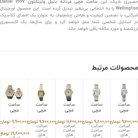
صیری شیک، این
ساعت مچی مردانه دنیل ولینگتون 2667 Daniel
Wellington
را به انتخابی بی‌نظیر تبدیل کرده است. این محصول اورجینال
شرکتی، با تضمین کیفیت و طراحی چشم‌نواز، به عنوان یک امضای کلاسیک
در استایل شخصی شما عمل خواهد کرد و برای سال‌ها، یک اکسسوری
ارزشمند و مورد علاقه باقی خواهد ماند.
محصولات مرتبط
ساعت
ساعت
ساعت
ساعت
ساعت
مچی
مچی
مچی
مچی
مچی
کارتیر
کارتیر
زنانه
کارتیر
سیکو
9,200,00
تومان
9,800,000
تومان
11,200,000
تومان
9,600,000
تومان
9,900,000
تومان
0
زنانه
زنانه
اومگا
پنتر
ست
اصالت
اصالت
اصالت
اصالت
–
پنتر
پنتر
کانسل
زنانه
مردانه
ساخت
ساخت
ساخت
ساخت
19,800,000
تومان
00
نقره
طلایی
یشن
دو
زنانه
: های
: های
: های
: های
اصالت