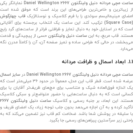
اعت مچی مردانه دنیل ولینگتون 2667 Daniel Wellington
نمایانگر یکی
از زیباترین و خاص‌ترین طراحی‌های این برند است که موفق شده است
مضای مینیمالیسم سوئدی را با فرم کلاسیک و نوستالژیک
قاب چهارگوش
(Square Case
ترکیب کند. این ساعت یک انتخاب برجسته برای آقایانی
است که در استایل خود به دنبال تمایز و ظرافتی فراتر از ساعت‌های گرد رایج
هستند. قاب مربع، به این
ساعت دنیل ولینگتون
حسی از پیچیدگی و قدمت
می‌بخشد، در حالی که طراحی ساده و تمیز صفحه آن، آن را کاملاً مدرن نگه
می‌دارد.
۱.۱. ابعاد اسمال و ظرافت مردانه
ساعت مچی مردانه دنیل ولینگتون 2667 Daniel Wellington
در
سایز اسمال
عرضه شده است. قطر قاب این مدل، معمولاً در حدود ۳۶ میلی‌متر است که
یک اندازه فوق‌العاده شیک و متناسب برای مچ‌های ظریف‌تر آقایان یا برای
کسانی است که به دنبال ساعت‌هایی با حضور متواضع‌تر و سبکی کلاسیک
ستند. این ابعاد، بر جنبه رسمی و کلاسیک
ساعت دنیل ولینگتون 2667
تأکید کرده و به آن اجازه می‌دهد بدون جلب توجه زیاد، یک امضای ظریف و
با سلیقه در پوشش شما باشد. ضخامت کم قاب نیز تضمین می‌کند که به
راحتی زیر سرآستین پیراهن‌های رسمی جا بگیرد.