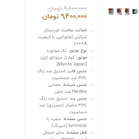
9,800,000
تومان
9,400,000
تومان
اصالت ساخت:
اورجینال
شرکتی (های‌کپی با کیفیت
A+++)
نوع موتور:
تک موتوره
موتور:
کوارتز میوتای ژاپن
(Miyota Japan)
جنس قاب:
استیل ضد زنگ
316L ضد حساسیت
جنس شیشه:
معدنی
Hardlex ضد خش
جنس بند:
استیل ضد زنگ
316L مشبک (حصیری) ضد
حساسیت
جنس صفحه:
سفید با
luminous (شبرنگ)
قطر صفحه:
سایز اسمال