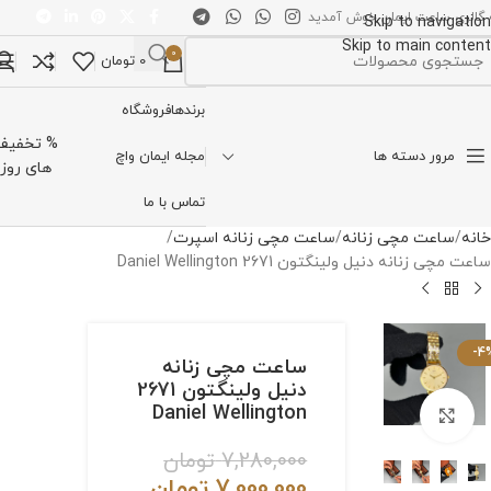
 گالری ساعت ایمان خوش آمدید
Skip to navigation
Skip to main content
0
0
تومان
تخاب دسته بندی
برندها
فروشگاه
% تخفیف
مرور دسته ها
مجله ایمان واچ
های روز
تماس با ما
خانه
ساعت مچی زنانه
ساعت مچی زنانه اسپرت
ساعت مچی زنانه دنیل ولینگتون 2671 Daniel Wellington
-4
ساعت مچی زنانه
دنیل ولینگتون 2671
Daniel Wellington
برای بزرگنمایی کلیک کنید
7,280,000
تومان
7,000,000
تومان