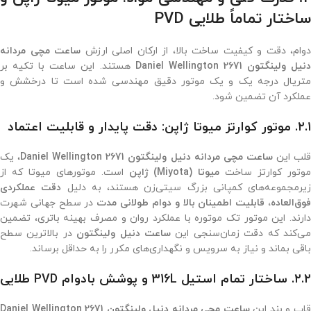
ساختار تماماً طلایی PVD
دوام، دقت و کیفیت ساخت بالا، از ارکان اصلی ارزش
ساعت مچی مردانه
نیل ولینگتون 2671 Daniel Wellington
هستند. این ساعت با تکیه بر
متریال درجه یک و یک موتور دقیق مهندسی شده است تا درخشش و
عملکرد آن تضمین شود.
۲.۱. موتور کوارتز میوتا ژاپن: دقت پایدار و قابلیت اعتماد
لب این
ساعت مچی مردانه دنیل ولینگتون 2671 Daniel Wellington
، یک
وتور کوارتز ساخت
میوتا (Miyota) ژاپن
است. موتورهای میوتا که از
زیرمجموعه‌های کمپانی بزرگ سیتی‌زن هستند، به دلیل
دقت عملکردی
وق‌العاده، قابلیت اطمینان بالا و دوام طولانی مدت
در سطح جهانی شهرت
دارند. این موتور تک موتوره با عملکرد روان و مصرف بهینه باتری، تضمین
ی‌کند که دقت زمان‌سنجی این
ساعت دنیل ولینگتون
در بالاترین سطح
باقی بماند و نیاز به سرویس و نگهداری‌های مکرر را به حداقل برساند.
۲.۲. ساختار تمام استیل 316L و پوشش بادوام PVD طلایی
اب و بند این
ساعت مچی مردانه دنیل ولینگتون 2671 Daniel Wellington