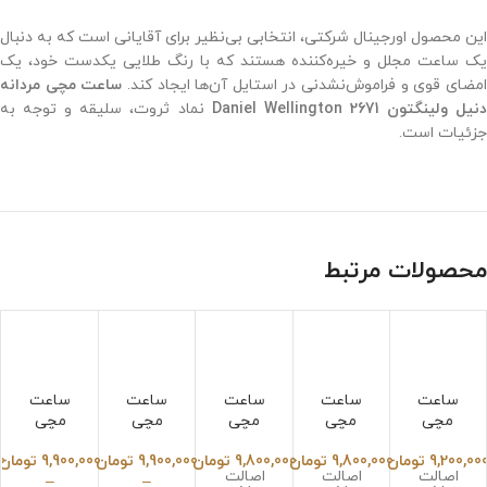
این محصول اورجینال شرکتی، انتخابی بی‌نظیر برای آقایانی است که به دنبال
یک ساعت مجلل و خیره‌کننده هستند که با رنگ طلایی یکدست خود، یک
مضای قوی و فراموش‌نشدنی در استایل آن‌ها ایجاد کند.
ساعت مچی مردانه
نیل ولینگتون 2671 Daniel Wellington
نماد ثروت، سلیقه و توجه به
جزئیات است.
محصولات مرتبط
ساعت
ساعت
ساعت
ساعت
ساعت
مچی
مچی
مچی
مچی
مچی
کارتیر
کارتیر
کارتیر
سیکو
سیکو
9,200,00
تومان
9,800,000
تومان
9,800,000
تومان
9,900,000
تومان
9,900,000
تومان
0
زنانه
زنانه
زنانه
ست
ست
اصالت
اصالت
اصالت
–
–
پنتر
پنتر
پنتر
مردانه
مردانه