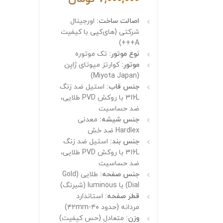
اصالت ساخت:
اورجینال
شرکتی (های‌کپی با کیفیت
A+++)
نوع موتور:
تک موتوره
موتور:
کوارتز میوتای ژاپن
(Miyota Japan)
جنس قاب:
استیل ضد زنگ
316L با روکش PVD طلایی،
ضد حساسیت
جنس شیشه:
معدنی
Hardlex ضد خش
جنس بند:
استیل ضد زنگ
316L با روکش PVD طلایی،
ضد حساسیت
جنس صفحه:
طلایی (Gold
Dial) با luminous (شبرنگ)
قطر صفحه:
استاندارد
مردانه (حدود ۴۰-۴۲mm)
وزن:
متعادل (حس کیفیت)