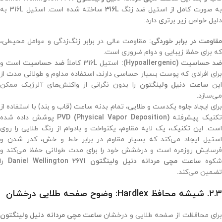
ه صورت کامل از استیل ضد زنگ
316L
ساخته شده است. استیل 316L به
دلیل خواص زیر برتری دارد:
قاومت در برابر خوردگی:
مقاومت عالی در برابر زنگ‌زدگی و عوامل محیطی،
که برای حفظ زیبایی و دوام ضروری است.
د حساسیت (Hypoallergenic):
استیل 316L کاملاً
ضد حساسیت
است و
برای افرادی که پوست بسیار حساسی دارند، استفاده مداوم و طولانی مدت از
ین
ساعت دنیل ولینگتون
را بدون نگرانی از واکنش‌های آلرژیک ممکن
می‌سازد.
برای ایجاد جلوه یکدست و طلایی، تمام بدنه ساعت (قاب و بند) با استفاده از
تکنیک پیشرفته
PVD (Physical Vapor Deposition)
پوشش داده شده
است. این تکنیک، یک لایه مقاوم، یکنواخت و بادوام از رنگ طلایی را روی
استیل ایجاد می‌کند که بسیار مقاوم در برابر خط و خش، کدر شدن و
فرسایش روزمره است و درخشش خود را برای مدت طولانی حفظ می‌کند و
کوه
ساعت مچی مردانه دنیل ولینگتون 2671 Daniel Wellington
را
تضمین می‌کند.
۲.۳. شیشه محافظ Hardlex: وضوح صفحه طلایی درخشان
رای محافظت از صفحه طلایی و درخشان
ساعت مچی مردانه دنیل ولینگتون