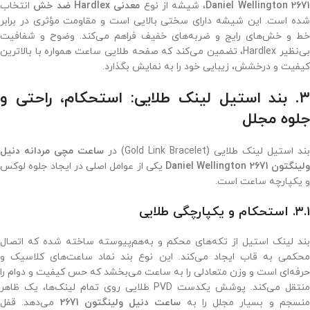
2671 Daniel Wellingto
، شیشه از نوع
معدنی Hardlex ضد خش
انتخاب
شده است. این شیشه دارای سختی بالایی است و مقاومت مؤثری در برابر
خط و خش‌های رایج و ضربه‌های خفیف فراهم می‌کند. وضوح و شفافیت
بی‌نظیر Hardlex، تضمین می‌کند که صفحه طلایی ساعت همواره با بالاترین
کیفیت و درخشش، زیبایی خود را به نمایش بگذارد.
۳. بند استیل لینک طلایی: استحکام، راحتی و
جلوه مجلل
بند استیل لینک طلایی (Gold Link Bracelet) در
ساعت مچی مردانه دنیل
لینگتون 2671 Daniel Wellington
یکی از عوامل اصلی در ایجاد جلوه لوکس
و یکپارچه ساعت است.
۳.۱. استحکام و یکپارچگی طلایی
بند لینک استیل از تکه‌های محکم و به‌هم‌پیوسته ساخته شده که اتصال
محکمی به قاب ایجاد می‌کند. این نوع بند نماد ساعت‌های کلاسیک و
حرفه‌ای است و وزن متعادلی را به ساعت می‌بخشد که حس کیفیت و دوام را
منتقل می‌کند. پوشش یکدست PVD طلایی روی تمام لینک‌ها، یک ظاهر
نسجم و بسیار مجلل را به
ساعت دنیل ولینگتون 2671
می‌دهد. قفل