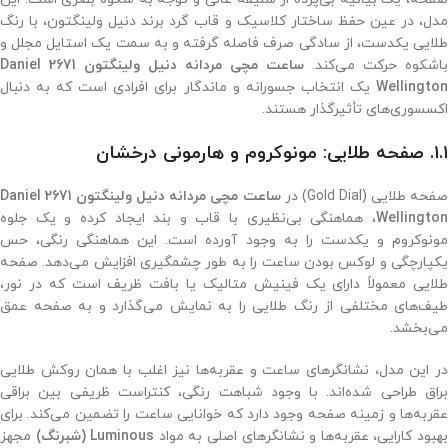
مدل، در عین حفظ ساختار کلاسیک و قاب گرد برند دنیل ولینگتون، با رنگ
طلایی یکدست، از سادگی صرف فاصله گرفته و به سمت یک استایل مجلل و
باشکوه حرکت می‌کند.
ساعت مچی مردانه دنیل ولینگتون 2671 Daniel
Wellington
یک انتخاب جسورانه و ماندگار برای افرادی است که به دنبال
اکسسوری‌های تأثیرگذار هستند.
۱.۱. صفحه طلایی: مونوکروم و هارمونی درخشان
فحه طلایی (Gold Dial) در
ساعت مچی مردانه دنیل ولینگتون 2671 Daniel
Wellington
، هماهنگی بی‌نظیری با قاب و بند ایجاد کرده و یک جلوه
مونوکروم و یکدست را به وجود آورده است. این هماهنگی رنگی، حس
یکپارچگی و لوکس بودن ساعت را به طور چشمگیری افزایش می‌دهد. صفحه
طلایی معمولاً دارای یک فینیش متالیک یا بافت ظریف است که در نور،
طیف‌های مختلفی از رنگ طلایی را به نمایش می‌گذارد و به صفحه عمق
می‌بخشد.
در این مدل، نشانگرهای ساعت و عقربه‌ها نیز اغلب با همان روکش طلایی
براق طراحی شده‌اند. با وجود شباهت رنگی، کنتراست ظریفی بین براقی
عقربه‌ها و زمینه صفحه وجود دارد که خوانایی ساعت را تضمین می‌کند. برای
هبود کارایی، عقربه‌ها و نشانگرهای اصلی به مواد
Luminous (شبرنگ)
مجهز