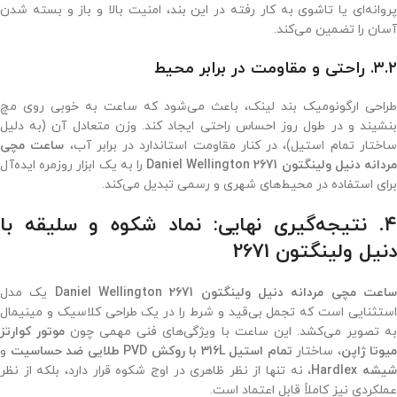
پروانه‌ای یا تاشوی به کار رفته در این بند، امنیت بالا و باز و بسته شدن
آسان را تضمین می‌کند.
۳.۲. راحتی و مقاومت در برابر محیط
طراحی ارگونومیک بند لینک، باعث می‌شود که ساعت به خوبی روی مچ
بنشیند و در طول روز احساس راحتی ایجاد کند. وزن متعادل آن (به دلیل
اختار تمام استیل)، در کنار مقاومت استاندارد در برابر آب،
ساعت مچی
ردانه دنیل ولینگتون 2671 Daniel Wellington
را به یک ابزار روزمره ایده‌آل
برای استفاده در محیط‌های شهری و رسمی تبدیل می‌کند.
۴. نتیجه‌گیری نهایی: نماد شکوه و سلیقه با
دنیل ولینگتون 2671
اعت مچی مردانه دنیل ولینگتون 2671 Daniel Wellington
یک مدل
استثنایی است که تجمل بی‌قید و شرط را در یک طراحی کلاسیک و مینیمال
ه تصویر می‌کشد. این ساعت با ویژگی‌های فنی مهمی چون
موتور کوارتز
میوتا ژاپن
، ساختار
تمام استیل 316L با روکش PVD طلایی ضد حساسیت
و
یشه Hardlex
، نه تنها از نظر ظاهری در اوج شکوه قرار دارد، بلکه از نظر
عملکردی نیز کاملاً قابل اعتماد است.