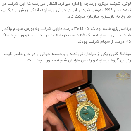
لوتی، شرکت مرکزی ورساچه را اداره می‌کرد. انتظار می‌رفت که این شرکت در
نیمه سال ۱۹۹۸ عمومی شود؛ بنابراین جیانی ورساچه، اندکی پیش از مرگش،
شروع به بازسازی سازمان شرکت کرد.
برنامه‌ریزی شده بود که ۲۵ تا ۳۰ درصد دارایی شرکت به بورس سهام واگذار
شود. جیانی ورساچه مالک ۴۵ درصد، دوناتلا ۲۰ درصد و سانتو ورساچه مالک
۳۵ درصد از سهام شرکت بودند.
دوناتلا اکنون یکی از طراحان ثروتمند و برجسته جهانی و در حال حاضر نایب
رئیس گروه ورساچه و رئیس طراحان شعبه مد ورساچه است.