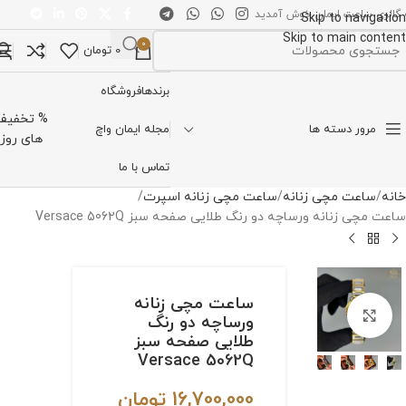
 گالری ساعت ایمان خوش آمدید
Skip to navigation
Skip to main content
0
0
تومان
تخاب دسته بندی
برندها
فروشگاه
% تخفیف
مرور دسته ها
مجله ایمان واچ
های روز
تماس با ما
خانه
ساعت مچی زنانه
ساعت مچی زنانه اسپرت
ساعت مچی زنانه ورساچه دو رنگ طلایی صفحه سبز Versace 5062Q
ساعت مچی زنانه
برای بزرگنمایی کلیک کنید
ورساچه دو رنگ
طلایی صفحه سبز
Versace 5062Q
16,700,000
تومان