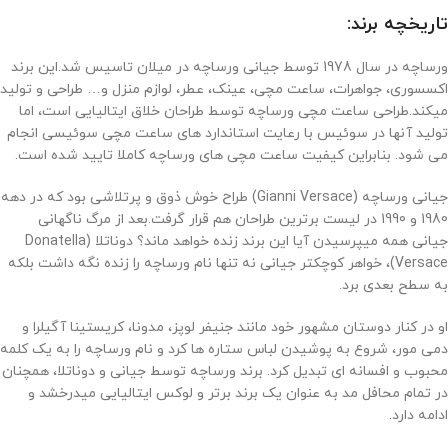
تاریخچه برند:
ورساچه در سال 1978 توسط جیانی ورساچه در میلان تاسیس شد.این برند
اکسسوری، جواهرات، ساعت مچی، عینک، عطر، لوازم منزل و… طراحی و تولید
میکند.طراحی ساعت مچی ورساچه توسط طراحان خلاق ایتالیایی است، اما
تولید آنها در سوئیس با رعایت استاندارد های ساعت مچی سوئیسی انجام
می شود. بنابراین کیفیت ساعت مچی های ورساچه کاملا تایید شده است.
جیانی ورساچه (
Gianni Versace
) طراح خوش ذوق و پرتلاشی بود که در دهه
1980 و 1990 در لیست برترین طراحان هم قرار گرفت.بعد از مرگ ناگهانی
جیانی همه میپرسیدن آیا این برند زنده خواهد ماند؟ دوناتلا (
Donatella
Versace
)، خواهر کوچکتر جیانی نه تنها نام ورساچه را زنده نگه داشت بلکه
به سطح بعدی برد.
او در کنار دوستان مشهور خود مانند جنیفر لوپز، مدونا، کریستینا آگیلرا و
دمی مور، شروع به پوشیدن لباس ستاره ها کرد و نام ورساچه را به یک کلمه
محبوب و افسانه ای تبدیل کرد. برند ورساچه توسط جیانی و دوناتلا، همچنان
در تمام محافل مد به عنوان یک برند برتر و لوکس ایتالیایی میدرخشد و
ادامه دارد.