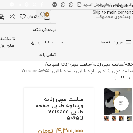
 گالری ساعت ایمان خوش آمدید
Skip to navigation
Skip to main content
0
0
تومان
تخاب دسته بندی
برندها
فروشگاه
% تخفیف
مرور دسته ها
مجله ایمان واچ
های روز
تماس با ما
خانه
ساعت مچی زنانه
ساعت مچی زنانه اسپرت
ساعت مچی زنانه ورساچه طلایی صفحه طلایی Versace 5065Q
ساعت مچی زنانه
برای بزرگنمایی کلیک کنید
ورساچه طلایی صفحه
طلایی Versace
5065Q
14,300,000
تومان