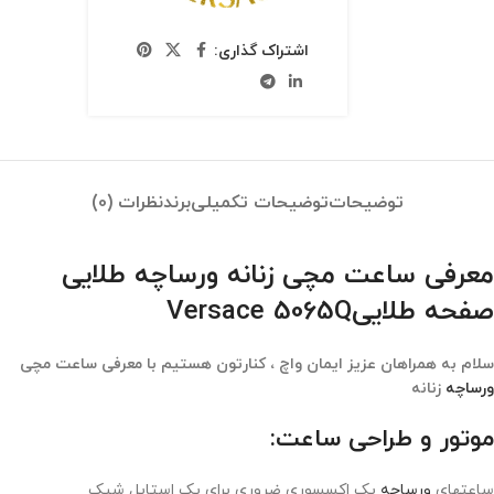
اشتراک گذاری:
توضیحات
توضیحات تکمیلی
برند
نظرات (0)
معرفی ساعت مچی زنانه ورساچه طلایی
صفحه طلاییVersace 5065Q
سلام به همراهان عزیز ایمان واچ ، کنارتون هستیم با معرفی ساعت مچی
ورساچه
زنانه
موتور و طراحی ساعت:
ساعتهای
ورساچه
یک اکسسوری ضروری برای یک استایل شیک