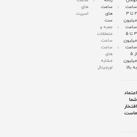
تومان
زنانه
ساعت
برابر
برابر
ساعت
ساعت
های
آب
آب
2 تا 3
های
اسپرت
میلیون
ست
ساعت
جعبه و
3 تا 5
متعلقات
میلیون
ساعت
ساعت
ساعت
از 5
های
میلیون
مشابه
به بالا
اورجینال
اعتماد
شما
افتخار
ماست