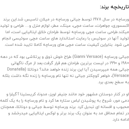
تاریخچه برند:
ورساچه در سال 1978 توسط جیانی ورساچه در میلان تاسیس شد.این برند
اکسسوری، جواهرات، ساعت مچی، عینک، عطر، لوازم منزل و… طراحی و تولید
میکند.طراحی ساعت مچی ورساچه توسط طراحان خلاق ایتالیایی است، اما
تولید آنها در سوئیس با رعایت استاندارد های ساعت مچی سوئیسی انجام
می شود. بنابراین کیفیت ساعت مچی های ورساچه کاملا تایید شده است.
جیانی ورساچه (
Gianni Versace
) طراح خوش ذوق و پرتلاشی بود که در دهه
1980 و 1990 در لیست برترین طراحان هم قرار گرفت.بعد از مرگ ناگهانی
جیانی همه میپرسیدن آیا این برند زنده خواهد ماند؟ دوناتلا (
Donatella
Versace
)، خواهر کوچکتر جیانی نه تنها نام ورساچه را زنده نگه داشت بلکه
به سطح بعدی برد.
او در کنار دوستان مشهور خود مانند جنیفر لوپز، مدونا، کریستینا آگیلرا و
دمی مور، شروع به پوشیدن لباس ستاره ها کرد و نام ورساچه را به یک کلمه
محبوب و افسانه ای تبدیل کرد. برند ورساچه توسط جیانی و دوناتلا، همچنان
در تمام محافل مد به عنوان یک برند برتر و لوکس ایتالیایی میدرخشد و
ادامه دارد.