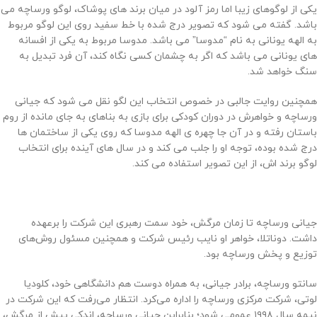
یکی از لوگوهای زیبا اما رمز آلود در میان برند های پوشاک، لوگو ورساچه می
باشد. گفته می شود که تصویر درج شده با خط سفید روی این لوگو مربوط
به الهه یونانی به نام “مدوسا” می باشد. مدوسا مربوط به یکی از افسانه
های یونانی می باشد که اگر به چشمان کسی نگاه کند، آن فرد تبدیل به
سنگ خواهد شد.
همچنین روایت جالبی در خصوص انتخاب این لگو نقل می شود که جیانی
ورساچه و خواهرش در دوران کودکی برای بازی به بناهای به جای مانده از روم
باستان رفته و در آن جا چهره ی الهه مدوسا که روی یکی از ساختمان ها
درج شده بوده، توجه او را جلب می کند و در سال های آینده برای انتخاب
لوگو برند اش، از این تصویر استفاده می کند.
جیانی ورساچه تا زمان مرگش، خود سمت رهبری این شرکت را برعهده
داشت. دوناتلا، خواهر او نایب رئیس شرکت و همچنین مسئول روش‌های
توزیع و پخش ورساچه بود.
سانتو ورساچه، برادر جیانی، به همراه دوست هم دانشگاهی خود، کلودیا
لوتی، شرکت مرکزی ورساچه را اداره می‌کرد. انتظار می‌رفت که این شرکت در
نیمه سال ۱۹۹۸ عمومی شود؛ بنابراین جیانی ورساچه، اندکی پیش از مرگش،