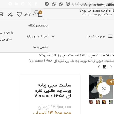
 گالری ساعت ایمان خوش آمدید
Skip to navigation
Skip to main content
0
0
تومان
تخاب دسته بندی
برندها
فروشگاه
% تخفیف
مرور دسته ها
مجله ایمان واچ
های روز
تماس با ما
خانه
ساعت مچی زنانه
ساعت مچی زنانه اسپرت
ساعت مچی زنانه ورساچه طلایی نقره ای Versace 6458
-2
ساعت مچی زنانه
برای بزرگنمایی کلیک کنید
ورساچه طلایی نقره
ای Versace 6458
14,900,000
تومان
14,600,000
تومان