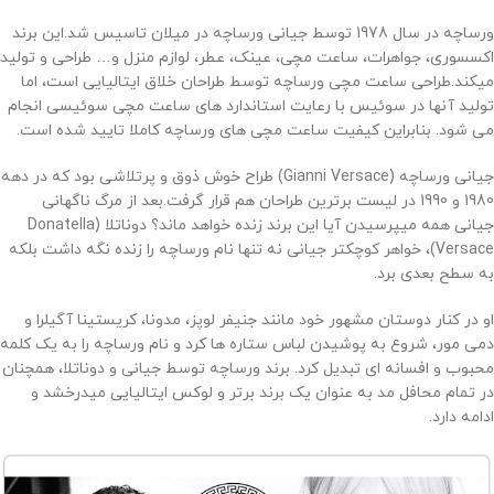
ورساچه در سال 1978 توسط جیانی ورساچه در میلان تاسیس شد.این برند
اکسسوری، جواهرات، ساعت مچی، عینک، عطر، لوازم منزل و… طراحی و تولید
میکند.طراحی ساعت مچی ورساچه توسط طراحان خلاق ایتالیایی است، اما
تولید آنها در سوئیس با رعایت استاندارد های ساعت مچی سوئیسی انجام
می شود. بنابراین کیفیت ساعت مچی های ورساچه کاملا تایید شده است.
جیانی ورساچه (
Gianni Versace
) طراح خوش ذوق و پرتلاشی بود که در دهه
1980 و 1990 در لیست برترین طراحان هم قرار گرفت.بعد از مرگ ناگهانی
جیانی همه میپرسیدن آیا این برند زنده خواهد ماند؟ دوناتلا (
Donatella
Versace
)، خواهر کوچکتر جیانی نه تنها نام ورساچه را زنده نگه داشت بلکه
به سطح بعدی برد.
او در کنار دوستان مشهور خود مانند جنیفر لوپز، مدونا، کریستینا آگیلرا و
دمی مور، شروع به پوشیدن لباس ستاره ها کرد و نام ورساچه را به یک کلمه
محبوب و افسانه ای تبدیل کرد. برند ورساچه توسط جیانی و دوناتلا، همچنان
در تمام محافل مد به عنوان یک برند برتر و لوکس ایتالیایی میدرخشد و
ادامه دارد.