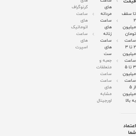
مقاومت
گرم
گرم
گرم
مقاومت
ساعت
های
قیمت
در
مقاومت
مقاومت
مقاومت
در
های
کرنوگراف
برابر
در
در
در
برابر
آب
برابر
برابر
برابر
آب
تا سقف
مردانه
ساعت
آب
آب
آب
2
ساعت
های
میلیون
های
اتوماتیک
تومان
زنانه
ساعت
ساعت
ساعت
های
2 تا 3
های
اسپرت
میلیون
ست
ساعت
جعبه و
3 تا 5
متعلقات
میلیون
ساعت
ساعت
ساعت
از 5
های
میلیون
مشابه
به بالا
اورجینال
اعتماد
شما