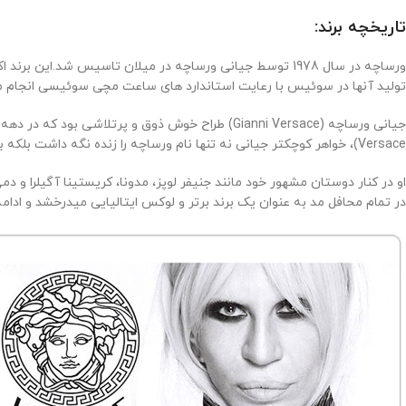
تاریخچه برند:
ورساچه در سال 1978 توسط جیانی ورساچه در میلان تاسیس ش
تولید آنها در سوئیس با رعایت استاندارد های ساعت مچی سوئیسی انجام م
جیانی ورساچه (
Gianni Versace
) طراح خوش ذوق و پرتلاشی بود که در دهه 1980 و 1990 در لیست برترین طراحان هم قرار گرفت.بعد از مرگ ناگهانی جیانی همه میپرسیدن آیا این برند زنده خواهد ماند؟ دوناتلا 
Versace
)، خواهر کوچکتر جیانی نه تنها نام ورساچه را زنده نگه داشت بلکه 
او در کنار دوستان مشهور خود مانند جنیفر لوپز، مدونا، کریستینا آگیلرا و 
در تمام محافل مد به عنوان یک برند برتر و لوکس ایتالیایی میدرخشد و ادامه 