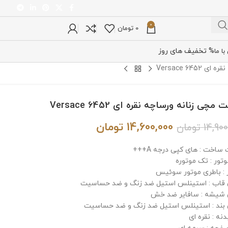
0
0
تومان
% تخفیف های روز
ا ما
Versace 64
چی زنانه ورساچه نقره ای Versace 6452
14,600,000
تومان
14,900
تومان
ساخت : های کپی درجه A+++
وتور : تک موتوره
 : باطری موتور سوئیس
اب : استینلس استیل ضد زنگ و ضد حساسیت
شیشه : سافایر ضد خش
ند : استینلس استیل ضد زنگ و ضد حساسیت
نه : نقره ای