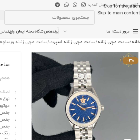
 گالری ساعت ایمان خوش آمدید
Skip to navigation
Skip to main content
انتخاب دسته بندی
مرور دسته ها
برندها
فروشگاه
مجله ایمان واچ
تماس ب
خانه
ساعت مچی زنانه
ساعت مچی زنانه اسپرت
ساعت مچی زنانه ورساچه نقره ای 52
-2%
ساعت م
,000
اصالت 
نوع م
موتور
جنس ق
جنس 
جنس ب
رنگ بد