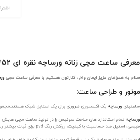
اشترا
معرفی ساعت مچی زنانه ورساچه نقره ای Versace 6452
سلام به همراهان عزیز ایمان واچ ، کنارتون هستیم با معرفی ساعت مچی
ور
موتور و طراحی ساعت:
ساعتهای
ورساچه
یک اکسسوری ضروری برای یک استایل شیک هستند.مجموعه 
ورساچه
تمام استاندارد های ساخت سوئیس را در تولید ساعت مچی هایش رعای
طبیعی، استیل ضد حساسیت با کیفیت، روکش رنگ
pvd
برای ثبات بیشتر ر
این مدل از برند ورساچه یکی از پرفروشترین مدلها است که به خاطر طراحی