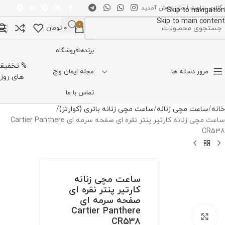
 گالری ساعت ایمان خوش آمدید
Skip to navigation
Skip to main content
0
0
تومان
تخاب دسته بندی
برندها
فروشگاه
% تخفیف
مرور دسته ها
مجله ایمان واچ
های روز
تماس با ما
خانه
ساعت مچی زنانه
ساعت مچی زنانه باتری (کوارتز)
ساعت مچی زنانه کارتیر پنتر نقره ای صفحه سرمه ای Cartier Panthere
CR538
ساعت مچی زنانه
کارتیر پنتر نقره ای
صفحه سرمه ای
Cartier Panthere
برای بزرگنمایی کلیک کنید
CR538