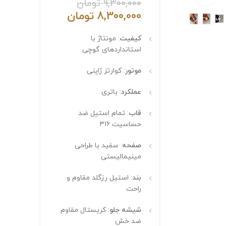
9,300,000
تومان
8,300,000
تومان
کیفیت
: مونتاژ با
استانداردهای گوچی
موتور
: کوارتز ژاپنی
عملکرد
: باتری
قاب
: تمام استیل ضد
حساسیت ۳۱۶
صفحه
: سفید با طراحی
مینیمالیستی
بند
: استیل رزگلد مقاوم و
راحت
شیشه جلو
: کریستال مقاوم
ضد خش