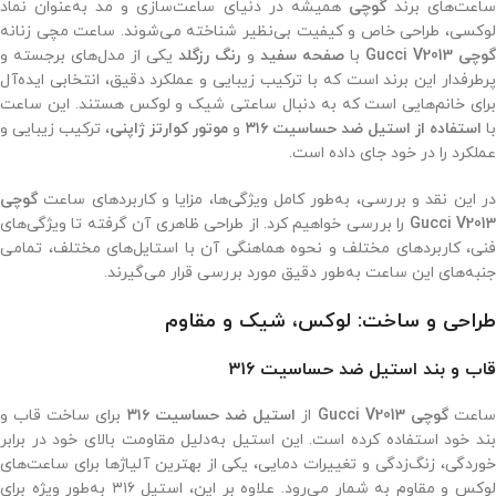
اعت‌های برند
گوچی
همیشه در دنیای ساعت‌سازی و مد به‌عنوان نماد
لوکسی، طراحی خاص و کیفیت بی‌نظیر شناخته می‌شوند. ساعت مچی زنانه
وچی Gucci V2013
با
صفحه سفید
و
رنگ رزگلد
یکی از مدل‌های برجسته و
پرطرفدار این برند است که با ترکیب زیبایی و عملکرد دقیق، انتخابی ایده‌آل
برای خانم‌هایی است که به دنبال ساعتی شیک و لوکس هستند. این ساعت
ا
استفاده از استیل ضد حساسیت ۳۱۶
و
موتور کوارتز ژاپنی
، ترکیب زیبایی و
عملکرد را در خود جای داده است.
در این نقد و بررسی، به‌طور کامل ویژگی‌ها، مزایا و کاربردهای ساعت
گوچی
Gucci V201
را بررسی خواهیم کرد. از طراحی ظاهری آن گرفته تا ویژگی‌های
فنی، کاربردهای مختلف و نحوه هماهنگی آن با استایل‌های مختلف، تمامی
جنبه‌های این ساعت به‌طور دقیق مورد بررسی قرار می‌گیرند.
طراحی و ساخت: لوکس، شیک و مقاوم
قاب و بند استیل ضد حساسیت ۳۱۶
اعت
گوچی Gucci V2013
از
استیل ضد حساسیت ۳۱۶
برای ساخت قاب و
بند خود استفاده کرده است. این استیل به‌دلیل مقاومت بالای خود در برابر
خوردگی، زنگ‌زدگی و تغییرات دمایی، یکی از بهترین آلیاژها برای ساعت‌های
لوکس و مقاوم به شمار می‌رود. علاوه بر این، استیل ۳۱۶ به‌طور ویژه برای