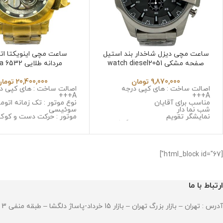
ساعت مچی دیزل شاخدار بند استیل
ساعت مچی اینویکتا ات
صفحه مشکی watch diesel2051
مردانه طلایی Invicta 6532
9,870,000
تومان
20,400,000
تومان
اصالت ساخت : های کپی درجه
اصالت ساخت : های کپی د
A+++
A+++
مناسب برای آقایان
نوع موتور : تک زمانه اتوم
شب نما دار
سوئیسی
نمایشگر تقویم
موتور : حرکت دست و کوک
نوع موتور : سه موتوره کرنوگراف
جنس قاب : استینلس است
موتور : میوتا ژاپن
زنگ و ضد حساسیت
جنس قاب : استینلس استیل ضد
جنس شیشه : مینرال گلس 
زنگ و ضد حساسیت
کیفیت
جنس شیشه : صافیر کریستال ضد
جنس بند : استینلس استی
[html_block id="67"]
خش
و ضد حساسیت
جنس بند : استینلس استیل ضد زنگ
قطر صفحه : 55 میلی گرم
و ضد حساسیت
وزن : 237 گرم
قطر صفحه : 51میلی متر
مقاومت در برابر آب
ارتباط با ما
وزن : 211 گرم
مقاومت در برابر آب
آدرس : تهران – بازار بزرگ تهران – بازار 15 خرداد-پاساژ دلگشا – طبقه منفی 3 – پلاک 94