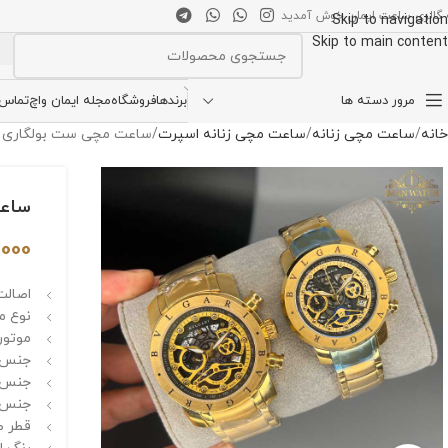
 گالری ساعت ایمان خوش آمدید
Skip to navigation
Skip to main content
انتخاب دسته بندی
مرور دسته ها
برندها
فروشگاه
مجله ایمان واچ
تماس ب
خانه
ساعت مچی زنانه
ساعت مچی زنانه اسپرت
ساعت مچی ست بولگاری طلایی ص
ساعت 
,000
اصالت 
نوع م
موتور 
جنس ق
جنس ش
جنس ب
قطر صفحه 