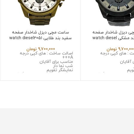
ی دیزل شاخدار صفحه
ساعت مچی دیزل شاخدار صفحه
 watch diesel
سفید بند طلایی watch diesel2051
9,700,00
تومان
9,700,000
تومان
 : های کپی درجه
اصالت ساخت : های کپی درجه
A+++
 آقایان
مناسب برای آقایان
شب نما دار
ویم
نمایشگر تقویم
 سه موتوره کرنوگراف
نوع موتور : سه موتوره کرنوگراف
ا ژاپن
موتور : میوتا ژاپن
 استینلس استیل ضد
جنس قاب : استینلس استیل ضد
حساسیت
زنگ و ضد حساسیت
: صافیر کریستال ضد
جنس شیشه : صافیر کریستال ضد
خش
 استینلس استیل ضد زنگ
جنس بند : استینلس استیل ضد زنگ
سیت
و ضد حساسیت
متر
قطر صفحه : 51میلی متر
وزن : 211 گرم
رابر آب
مقاومت در برابر آب