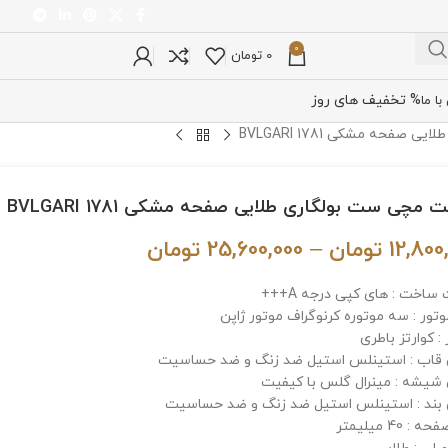
0
0
تومان
% تخفیف های روز
ا ما
فحه مشکی BVLGARI 1781
مچی ست بولگاری طلایی صفحه مشکی BVLGARI 1781
12,800
تومان
–
25,600,000
تومان
ساخت : های کپی درجه A+++
وتور : سه موتوره کرنوگراف موتور ژاپن
: کوارتز باطری
اب : استینلس استیل ضد زنگ و ضد حساسیت
یشه : مینرال گلس با کیفیت
ند : استینلس استیل ضد زنگ و ضد حساسیت
: 40 میلیمتر