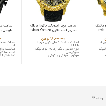
وماتیک
ساعت مچی اینویکتا یاکوزا مردانه
ساعت مچ
بند رابر قاب طلایی Invicta Yakuza
طوسی بند مشکی
6532
18,800,000
تومان
0
رجه
اصالت ساخت : های کپی درجه
اصالت ساخت
A+++
A+++
اتیک
نوع موتور : تک زمانه اتوماتیک
مناسب برای
سوئیسی
شب نما دار
موتور : حرکتی و کوکی
نمایشگر تق
یل ضد
جنس قاب : استینلس استیل ضد
نوع موتور :
زنگ و ضد حساسیت
موتور : میوت
با
جنس شیشه : مینرال گلس با
جنس قاب :
کیفیت
زنگ و ضد 
ل ضد زنگ
جنس بند : رابر
جنس شیشه 
قطر صفحه : 50 میلی گرم
خش
مقاومت در برابر آب
جنس بند :
و ضد حسا
قطر صفحه : 51میلی 
وزن : 211 گرم
مقاومت در ب