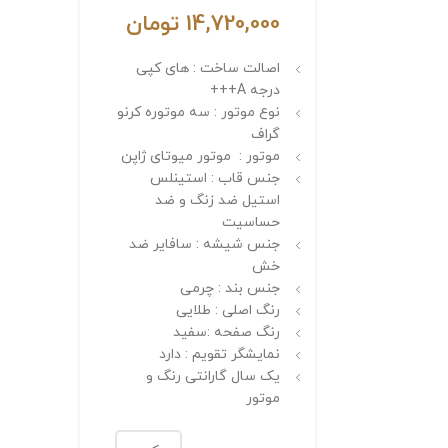
14,720,000
تومان
اصالت ساخت : های کپی
درجه A+++
نوع موتور : سه موتوره کرنو
گراف
موتور : موتور میوتای ژاپن
جنس قاب : استینلس
استیل ضد زنگ و ضد
حساسیت
جنس شیشه : سافایر ضد
خش
جنس بند : چرمی
رنگ اصلی : طلایی
رنگ صفحه :سفید
نمایشگر تقویم : دارد
یک سال گارانتی رنگ و
موتور