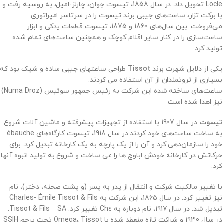
Locle تحویل داد. در سال 1858، تیسوت جوان، چارلز-امیل، به روسیه رفت و
با برکت تزار، ساعت‌های جیبی برند تیسوت را در سرتاسر امپراتوری
می‌فروخت. بین سال‌های 1860 و 1875، تیسوت قطعات یدکی و ابزار
ساعت‌سازی را در کنار سایر اقلام کوچک و همچنین ساعت‌های تمام شده
تولید کرد.
یکی از دلایل شهرت برند
Tissot
طراحی ساعتهای جیبی ساده و شیک بود که
بسیاری از ثروتمندان از آن استفاده می کردند.
ساعت‌های ساخته شده این شرکت به رئیس جمهور سوئیس (Numa Droz)
نیز اهدا شده است.
تیسوت
در سال 1907 با استفاده از تجهیزات پیشرفته و ماشین آلات شروع
به ساخت ساعت‌های خود کردند.
در سال 1918، تیسوت کارگاه‌های ébauche
خود را سازمان‌دهی کرد و آن را از یک پارچه به یک کارخانه تبدیل کرد. برای
حرکاتش در کارخانه خودش اباوچ ها را می ساخت و شروع به تولید انبوه آنها
کرد.
با تغییر مالکیت شرکت و انتقال از پدر به پسر (و پشت صحنه، دختر)، نام
نیز تغییر کرد. در سال 1865، این شرکت به Charles- Émile Tissot & Fils
تبدیل شد. در سال 1917، نام دوباره به Chs تغییر کرد. Tissot & Fils – SA.
در سال 1930 و شراکت تازه منعقد شده با Omega، Tissot تحت پرچم SSIH