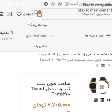
 گالری ساعت ایمان خوش آمدید
Skip to navigation
Skip to main content
0
0
تومان
تخاب دسته بندی
برندها
فروشگاه
% تخفیف
مرور دسته ها
مجله ایمان واچ
های روز
تماس با ما
خانه
ساعت مچی زنانه
ساعت مچی زنانه اسپرت
ساعت مچی ست تیسوت مدل Tissot T035670
ساعت مچی ست
برای بزرگنمایی کلیک کنید
تیسوت مدل Tissot
T035670
7,705,000
تومان
–