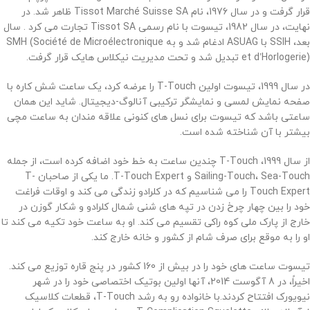
قرار گرفت و در سال 1976، نام Tissot Marché Suisse SA ظاهر شد. در
نهایت، در سال 1982، تیسوت با نام رسمی Tissot SA تجارت می کرد .
سال
بعد، SSIH با ASUAG ادغام شد و به SMH (Société de Microélectronique
et d’Horlogerie) تبدیل شد و تحت مدیریت نیکلاس هایک قرار گرفت.
در سال 1999، تیسوت اولین T-Touch را عرضه کرد، یک ساعت شش کاره با
صفحه نمایش لمسی و نمایشگر ترکیبی آنالوگ-دیجیتال. شاید این همان
ساعتی باشد که تیسوت برای نسل های کنونی علاقه مندان به ساعت مچی
بیشتر با آن شناخته شده است.
از سال 1999، T-Touch چندین ساعت به خط خود اضافه کرده است، از جمله
Sailing-Touch، Sea-Touch و T-Touch Expert. ما یکی از صاحبان T-
Touch Expert را می شناسیم که در کلرادو زندگی می کند و اوقات فراغت
خود را بین چهار چرخ زدن در تپه های شنی شمال کلرادو و شکار گوزن در
خارج از پارک ملی کوه راکی ​​تقسیم می کند. او به ساعت خود تکیه می کند تا
او را به موقع برای صرف شام از کشور و خانه خارج کند.
تیسوت ساعت های خود را در بیش از 160 کشور در پنج قاره توزیع می کند.
اخیراً، در 8 آگوست 2014، آنها اولین بوتیک اختصاصی خود را در شهر
نیویورک افتتاح کردند.
با خانواده رو به رشد T-Touch، قطعات کلاسیک