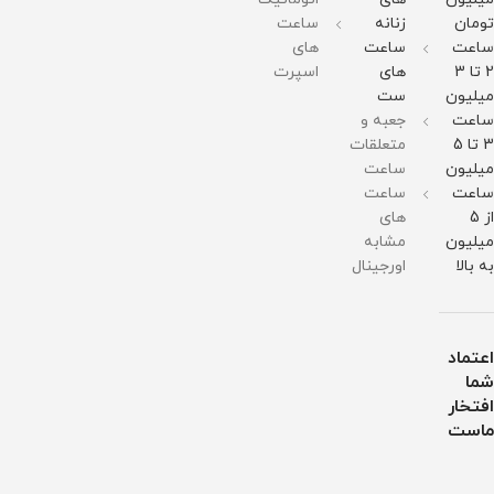
وزن :
برابر
وزن :
211
آب
211
تومان
زنانه
ساعت
گرم
گرم
ساعت
ساعت
های
مقاومت
مقاومت
در
در
2 تا 3
های
اسپرت
برابر
برابر
میلیون
ست
آب
آب
ساعت
جعبه و
3 تا 5
متعلقات
میلیون
ساعت
ساعت
ساعت
از 5
های
میلیون
مشابه
به بالا
اورجینال
اعتماد
شما
افتخار
ماست