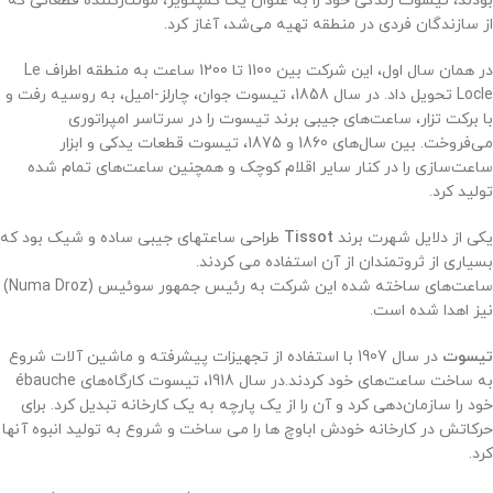
بودند، تیسوت زندگی خود را به عنوان یک کمپتویر، مونتاژکننده قطعاتی که
از سازندگان فردی در منطقه تهیه می‌شد، آغاز کرد
.
در همان سال اول، این شرکت بین 1100 تا 1200 ساعت به منطقه اطراف Le
Locle تحویل داد. در سال 1858، تیسوت جوان، چارلز-امیل، به روسیه رفت و
با برکت تزار، ساعت‌های جیبی برند تیسوت را در سرتاسر امپراتوری
می‌فروخت. بین سال‌های 1860 و 1875، تیسوت قطعات یدکی و ابزار
ساعت‌سازی را در کنار سایر اقلام کوچک و همچنین ساعت‌های تمام شده
تولید کرد.
یکی از دلایل شهرت برند
Tissot
طراحی ساعتهای جیبی ساده و شیک بود که
بسیاری از ثروتمندان از آن استفاده می کردند.
ساعت‌های ساخته شده این شرکت به رئیس جمهور سوئیس (Numa Droz)
نیز اهدا شده است.
تیسوت
در سال 1907 با استفاده از تجهیزات پیشرفته و ماشین آلات شروع
به ساخت ساعت‌های خود کردند.
در سال 1918، تیسوت کارگاه‌های ébauche
خود را سازمان‌دهی کرد و آن را از یک پارچه به یک کارخانه تبدیل کرد. برای
حرکاتش در کارخانه خودش اباوچ ها را می ساخت و شروع به تولید انبوه آنها
کرد.