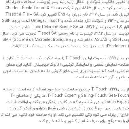
با تغییر مالکیت شرکت و انتقال از پدر به پسر (و پشت صحنه، دختر)، نام
نیز تغییر کرد. در سال 1865، این شرکت به Charles- Émile Tissot & Fils
تبدیل شد. در سال 1917، نام دوباره به Chs تغییر کرد. Tissot & Fils – SA.
در سال 1930 و شراکت تازه منعقد شده با Omega، Tissot تحت پرچم SSIH
قرار گرفت و در سال 1976، نام Tissot Marché Suisse SA ظاهر شد. در
نهایت، در سال 1982، تیسوت با نام رسمی Tissot SA تجارت می کرد .
سال
بعد، SSIH با ASUAG ادغام شد و به SMH (Société de Microélectronique
et d’Horlogerie) تبدیل شد و تحت مدیریت نیکلاس هایک قرار گرفت.
در سال 1999، تیسوت اولین T-Touch را عرضه کرد، یک ساعت شش کاره با
صفحه نمایش لمسی و نمایشگر ترکیبی آنالوگ-دیجیتال. شاید این همان
ساعتی باشد که تیسوت برای نسل های کنونی علاقه مندان به ساعت مچی
بیشتر با آن شناخته شده است.
از سال 1999، T-Touch چندین ساعت به خط خود اضافه کرده است، از جمله
Sailing-Touch، Sea-Touch و T-Touch Expert. ما یکی از صاحبان T-
Touch Expert را می شناسیم که در کلرادو زندگی می کند و اوقات فراغت
خود را بین چهار چرخ زدن در تپه های شنی شمال کلرادو و شکار گوزن در
خارج از پارک ملی کوه راکی ​​تقسیم می کند. او به ساعت خود تکیه می کند تا
او را به موقع برای صرف شام از کشور و خانه خارج کند.