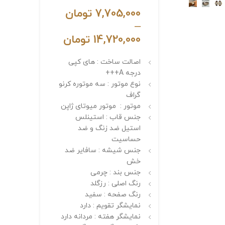
7,705,000
تومان
–
14,720,000
تومان
اصالت ساخت : های کپی
درجه A+++
نوع موتور : سه موتوره کرنو
گراف
موتور : موتور میوتای ژاپن
جنس قاب : استینلس
استیل ضد زنگ و ضد
حساسیت
جنس شیشه : سافایر ضد
خش
جنس بند : چرمی
رنگ اصلی : رزگلد
رنگ صفحه : سفید
نمایشگر تقویم : دارد
نمایشگر هفته : مردانه دارد