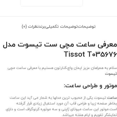
توضیحات
توضیحات تکمیلی
برند
نظرات (0)
معرفی ساعت مچی ست تیسوت مدل
Tissot T035676
سلام به همراهان عزیز ایمان واچ،کنارتون هستیم با معرفی ساعت مچی
تیسوت
موتور و طراحی ساعت:
ساعت
تیسوت یکی از محبوب ترین مدلها به شمار می آید این ساعت
بخاطر صفحه زیبا و طراحی قاب آن مورد استقبال زیادی قرار گرفته
است.موتور این ساعت میوتای ژاپنی و سه موتوره کرنوگراف است و دارای
نمایشگر تقویم و ایام هفته میباشد.