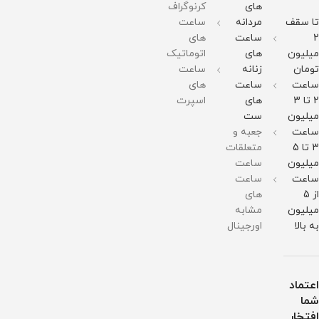
های
کرنوگراف
قطر
برابر
گرم
در
صفحه
آب
مقاومت
برابر
تا سقف
مردانه
ساعت
:
در
آب
51میلی
برابر
2
ساعت
های
متر
آب
میلیون
های
اتوماتیک
وزن :
211
تومان
زنانه
ساعت
گرم
ساعت
ساعت
های
مقاومت
در
2 تا 3
های
اسپرت
برابر
میلیون
ست
آب
ساعت
جعبه و
3 تا 5
متعلقات
میلیون
ساعت
ساعت
ساعت
از 5
های
میلیون
مشابه
به بالا
اورجینال
اعتماد
شما
افتخار