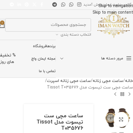
 گالری ساعت ایمان خوش آمدید
Skip to navigation
Skip to main content
1
انتخاب دسته بندی
برندها
فروشگاه
% تخفیف
مرور دسته ها
مجله ایمان واچ
های روز
تماس با ما
خانه
ساعت مچی زنانه
ساعت مچی زنانه اسپرت
ساعت مچی ست تیسوت مدل Tissot T035676
ساعت مچی ست
برای بزرگنمایی کلیک کنید
تیسوت مدل Tissot
T035676