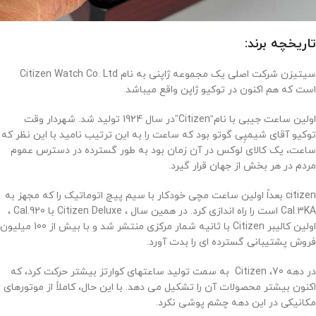
تاریخچه برند:
سیتیزن شرکت اصلی یک مجموعه ژاپنی به نام Citizen Watch Co. Ltd
است که هم اکنون در توکیو ژاپن واقع میباشد.
اولین ساعت جیبی با نام“Citizen”در سال 1924 تولید شد. شهردار وقت
توکیو آقای شیمپِی گوتو بود که ساعت را به این ترتیب نامید با این نظر که
ساعت، یک کالای لوکس در آن زمان بود به طور گسترده در دسترس عموم
مردم در هر بخش از جهان قرار گیرد.
citizen بعداً اولین ساعت مچی خودکار با سیم پیچ اتوماتیک را که مجهز به
Cal.3KA است را راه اندازی کرد. در همین سال ، Citizen Deluxe با Cal.920 ،
اولین کالیبر Citizen با ثانیه شمار مرکزی منتشر شد و با بیش از 100 میلیون
فروش پشتیبانی گسترده ای را بدت آورد.
در دهه 70، Citizen به سمت تولید ساعتهای کوارتز بیشتر حرکت کرد، که
اکنون بیشتر محصولات آن را تشکیل می دهد. با این حال، کاملاً از موتورهای
مکانیکی در این دهه چشم پوشی نکرد.