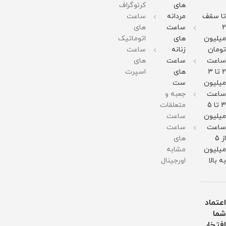
های
کرنوگراف
در
برابر
گرم
گرم
تقویم
برابر
آب
مقاومت
مقاومت
: دارد
تا سقف
مردانه
ساعت
آب
در
در
ست
برابر
برابر
زنانه
2
ساعت
های
آب
آب
مردانه
میلیون
های
اتوماتیک
موجود
میباشد
تومان
زنانه
ساعت
ساعت
ساعت
های
2 تا 3
های
اسپرت
میلیون
ست
ساعت
جعبه و
3 تا 5
متعلقات
میلیون
ساعت
ساعت
ساعت
از 5
های
میلیون
مشابه
به بالا
اورجینال
اعتماد
شما
افتخار