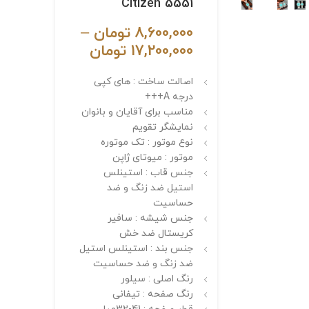
Citizen 5551
8,600,000
تومان
–
17,200,000
تومان
اصالت ساخت : های کپی
درجه A+++
مناسب برای آقایان و بانوان
نمایشگر تقویم
نوع موتور : تک موتوره
موتور : میوتای ژاپن
جنس قاب : استینلس
استیل ضد زنگ و ضد
حساسیت
جنس شیشه : سافیر
کریستال ضد خش
جنس بند : استینلس استیل
ضد زنگ و ضد حساسیت
رنگ اصلی : سیلور
رنگ صفحه : تیفانی