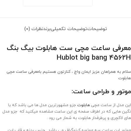
توضیحات
توضیحات تکمیلی
برند
نظرات (0)
معرفی ساعت مچی ست هابلوت بیگ بنگ
Hublot big bang 4562H
سلام به همراهان عزیز ایمان واچ ، کنارتون هستیم بامعرفی ساعت مچی
هابلوت
موتور و طراحی ساعت:
این مدل از ساعت مچی
هابلوت
جزو مشهورترین مدل ها می باشد که با
نگین هایی که در اطراف صفحه ی این ساعت مشاهده میکنید که جزو مدل
های لاکچری و پرطرفدار هابلوت به شمار می رود .
موتور این ساعت سه موتوره کرنوگراف می باشد . جنس بدنه و قاب این