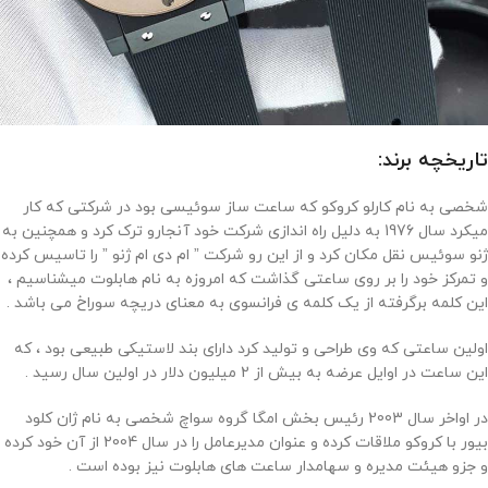
تاریخچه برند:
شخصی به نام کارلو کروکو که ساعت ساز سوئیسی بود در شرکتی که کار
میکرد سال 1976 به دلیل راه اندازی شرکت خود آنجارو ترک کرد و همچنین به
ژنو سوئیس نقل مکان کرد و از این رو شرکت ” ام دی ام ژنو ” را تاسیس کرده
و تمرکز خود را بر روی ساعتی گذاشت که امروزه به نام هابلوت میشناسیم ،
این کلمه برگرفته از یک کلمه ی فرانسوی به معنای دریچه سوراخ می باشد .
اولین ساعتی که وی طراحی و تولید کرد دارای بند لاستیکی طبیعی بود ، که
این ساعت در اوایل عرضه به بیش از 2 میلیون دلار در اولین سال رسید .
در اواخر سال 2003 رئیس بخش امگا گروه سواچ شخصی به نام ژان کلود
بیور با کروکو ملاقات کرده و عنوان مدیرعامل را در سال 2004 از آن خود کرده
و جزو هیئت مدیره و سهامدار ساعت های هابلوت نیز بوده است .