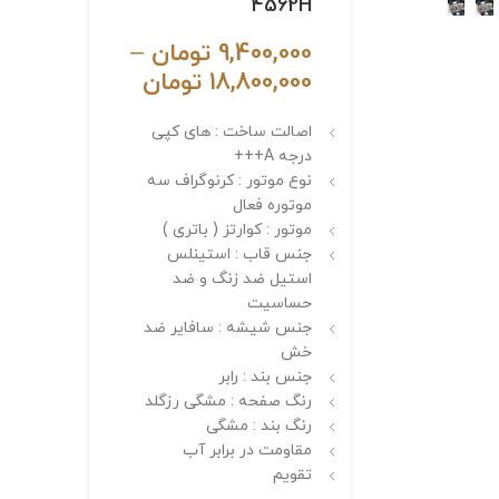
4562H
9,400,000
تومان
–
18,800,000
تومان
اصالت ساخت : های کپی
درجه A+++
نوع موتور : کرنوگراف سه
موتوره فعال
موتور : کوارتز ( باتری )
جنس قاب : استینلس
استیل ضد زنگ و ضد
حساسیت
جنس شیشه : سافایر ضد
خش
جنس بند : رابر
رنگ صفحه : مشگی رزگلد
رنگ بند : مشگی
مقاومت در برابر آب
تقویم