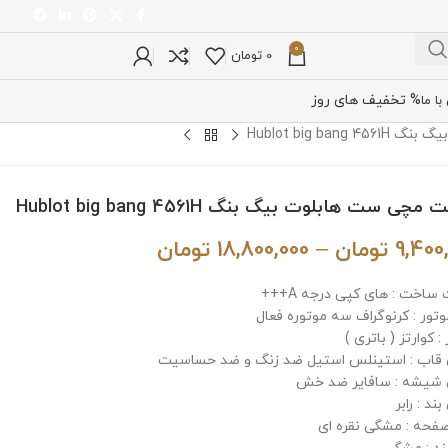
0
0
تومان
% تخفیف های روز
ا ما
Hublot big ba
چی ست هابلوت بیگ بنگ Hublot big bang 4561H
9,400
تومان
–
18,800,000
تومان
ساخت : های کپی درجه A+++
وتور : کرنوگراف سه موتوره فعال
: کوارتز ( باتری )
اب : استینلس استیل ضد زنگ و ضد حساسیت
شیشه : سافایر ضد خش
د : رابر
فحه : مشگی نقره ای