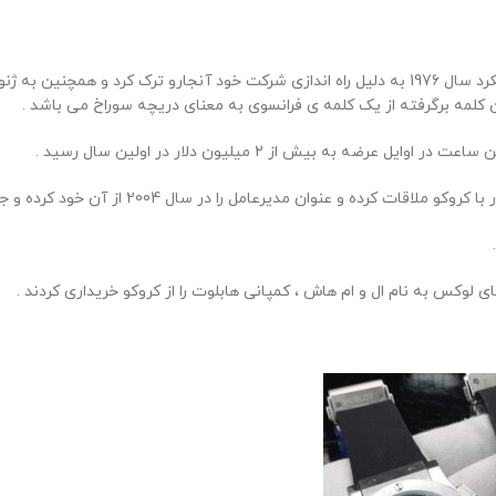
شخصی به نام کارلو کروکو که ساعت ساز سوئیسی بود در شرکتی که کار میکرد سال 1976 به دلیل راه اندا
 کلمه برگرفته از یک کلمه ی فرانسوی به معنای دریچه سوراخ می باشد .
به بیش از 2 میلیون دلار در اولین سال رسید .