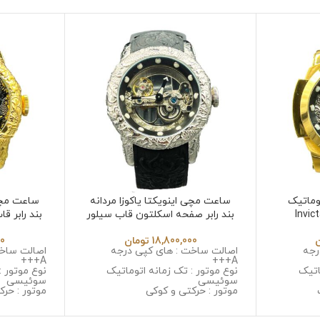
وماتیک
ساعت مچی اینویکتا یاکوزا مردانه
ساعت مچی 
بند رابر صفحه اسکلتون قاب سیلور
Invicta Yakuza 6532
18,800,000
تومان
00
رجه
اصالت ساخت : های کپی درجه
اصالت ساخت
A+++
A+++
اتیک
نوع موتور : تک زمانه اتوماتیک
نوع موتور :
سوئیسی
سوئیسی
موتور : حرکتی و کوکی
موتور : حرک
یل ضد
جنس قاب : استینلس استیل ضد
جنس قاب :
زنگ و ضد حساسیت
زنگ و ضد 