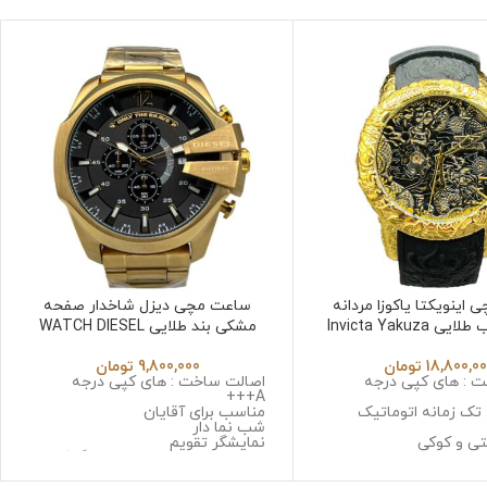
اینویکتا یاکوزا مردانه
ساعت مچی دیزل شاخدار صفحه
بند رابر قاب طلایی Invicta Yakuza
مشکی بند طلایی WATCH DIESEL
DZ4960
6532
18,800,0
تومان
9,800,000
تومان
 : های کپی درجه
اصالت ساخت : های کپی درجه
A+++
 تک زمانه اتوماتیک
مناسب برای آقایان
شب نما دار
تی و کوکی
نمایشگر تقویم
 استینلس استیل ضد
نوع موتور : سه موتوره کرنوگراف
حساسیت
موتور : میوتا ژاپن