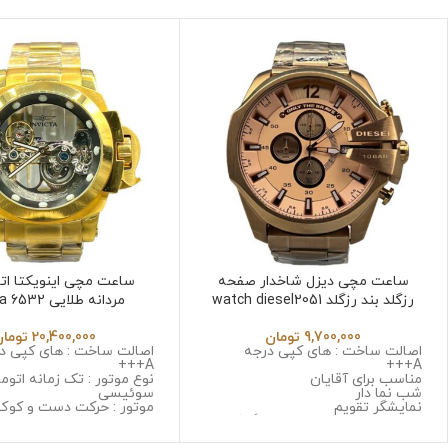
ساعت مچی دیزل شاخدار صفحه
ساعت مچی اینویکتا ات
رزگلد بند رزگلد watch diesel2051
مردانه طلایی Invicta 6532
9,700,000
تومان
20,400,000
تومان
اصالت ساخت : های کپی درجه
اصالت ساخت : های کپی د
A+++
A+++
مناسب برای آقایان
نوع موتور : تک زمانه اتوم
شب نما دار
سوئیسی
نمایشگر تقویم
موتور : حرکت دست و کوک
نوع موتور : سه موتوره کرنوگراف
جنس قاب : استینلس است
موتور : میوتا ژاپن
زنگ و ضد حساسیت