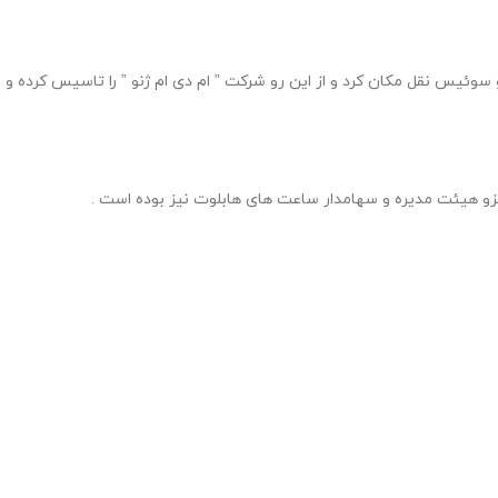
زی شرکت خود آنجارو ترک کرد و همچنین به ژنو سوئیس نقل مکان کرد و از این رو شرکت ” ام دی ام ژنو ” را تاسیس کرده و