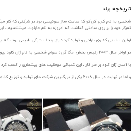
تاریخچه برند:
تمرکز خود را بر روی ساعتی گذاشت که امروزه به نام هابلوت میشناسیم ، این
اولین ساعتی که وی طراحی و تولید کرد دارای بند لاستیکی طبیعی بود ، که این ساعت در اوایل عرضه 
در اواخر سال 2003 رئیس بخش امگا گروه سواچ شخصی به نام ژان کلود بیور با کروکو ملاقات کرده و عنوان مدیرعامل را در سال 2004 از آن خود کرده و جزو هیئت مدیره و سهامدار ساعت های هابلوت نیز بوده است .
با آمدن ژان کلود بر سر کار ، این کمپانی موفقیت های بیشماری را کسب کرد .
و اما در نهایت در سال 2008 یکی از بزرگترین شرکت های تولید و توزیع کالاهای لوکس به نام ال و ام هاش ، کمپانی هابلوت را از کروکو خریداری کردند .