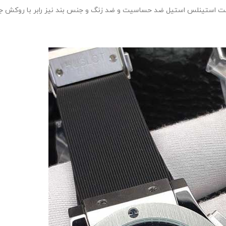
عت استینلس استیل ضد حساسیت و ضد زنگ و جنس بند نیز رابر با روکش ج