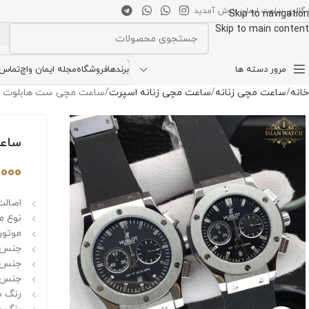
 گالری ساعت ایمان خوش آمدید
Skip to navigation
Skip to main content
انتخاب دسته بندی
مرور دسته ها
برندها
فروشگاه
مجله ایمان واچ
تماس ب
خانه
ساعت مچی زنانه
ساعت مچی زنانه اسپرت
ساعت مچی ست هابلوت بیگ بنگ ng 4561H
ساعت م
,000
اصالت 
نوع م
موتور 
جنس ق
جنس 
جنس بن
رنگ ص