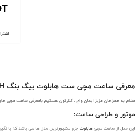
اشترا
معرفی ساعت مچی ست هابلوت بیگ بنگ Hublot big bang 4561H
سلام به همراهان عزیز ایمان واچ ، کنارتون هستیم بامعرفی ساعت مچی هاب
موتور و طراحی ساعت:
این مدل از ساعت مچی
هابلوت
جزو مشهورترین مدل ها می باشد که با نگین