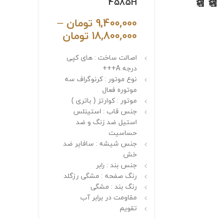
4585H
9,400,000
تومان
–
18,800,000
تومان
اصالت ساخت : های کپی
درجه A+++
نوع موتور : کرنوگراف سه
موتوره فعال
موتور : کوارتز ( باتری )
جنس قاب : استینلس
استیل ضد زنگ و ضد
حساسیت
جنس شیشه : سافایر ضد
خش
جنس بند : رابر
رنگ صفحه : مشگی رزگلد
رنگ بند : مشگی
مقاومت در برابر آب
تقویم