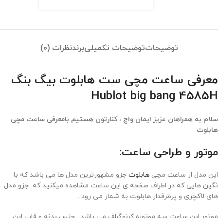
توضیحات
توضیحات تکمیلی
برند
نظرات (0)
معرفی ساعت مچی ست هابلوت بیگ بنگ
Hublot big bang 4585H
سلام به همراهان عزیز ایمان واچ ، کنارتون هستیم بامعرفی ساعت مچی
هابلوت
موتور و طراحی ساعت:
این مدل از ساعت مچی
هابلوت
جزو مشهورترین مدل ها می باشد که با
نگین هایی که در اطراف صفحه ی این ساعت مشاهده میکنید که جزو مدل
های لاکچری و پرطرفدار هابلوت به شمار می رود .
موتور این ساعت سه موتوره کرنوگراف می باشد . جنس بدنه و قاب این