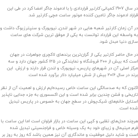
در سال 1907 کمپانی
کارتیر
قراردادی را با ادموند جاگر امضا کرد در طی این
قراراد ادموند جاگر تامین کننده موتور ساعت مچی کارتیر شد.
در آن زمان کارتیر شعبه هایی در شهر لندن, نیویورک و سنپترزبوگ داشت و
به واسطه این قرارداد توانست به یکی از موفق ترین شرکت های ساعت
سازی دنیا مبدل شود.
در حال حاضر کارتیر یکی از گران‌ترین برندهای لاکچری جواهرات در جهان
است که بیش از ۲۰۰ فروشگاه و نمایندگی در ۱۲۵ کشور جهان دارد و سه
مرکز اصلی آن در شهرهای پاریس، نیویورک و لندن قرار دارند و ارزش این
برند در سال ۲۰۱۶ بیش از شش میلیارد دلار برآورد شده است.
اکنون که به صدسالگی این ساعت خاص رسیده‌ایم ارزش و اهمیت آن از نظر
تاریخی و فشن چندین برابر شده است و این اکسسوری به جزء جدایی ناپذیر
استایل خانم‌های شیک‌پوش در سطح جهان به خصوص در پاریس تبدیل
شده است.
هرچند مدل‌های تقلبی و کپی این ساعت در بازار فراوان است اما این ساعت با
فرم مینیمال و زیبای خود به یک وسیله خاص و فراجنسیتی تبدیل شده
است و شاید دلیل موفقیت و ماندگاری آن نیز همین باشد که روز به روز بر