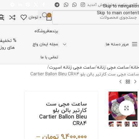
 گالری ساعت ایمان خوش آمدید
Skip to navigation
Skip to main content
0
0
تومان
تخاب دسته بندی
برندها
فروشگاه
% تخفیف
مرور دسته ها
مجله ایمان واچ
های روز
تماس با ما
خانه
ساعت مچی زنانه
ساعت مچی زنانه اسپرت
ساعت مچی ست کارتیر بالن بلو Cartier Ballon Bleu CR84
ساعت مچی ست
برای بزرگنمایی کلیک کنید
کارتیر بالن بلو
Cartier Ballon Bleu
CR84
9,400,000
تومان
–